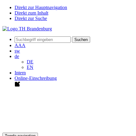
Direkt zur Hauptnavigation
Direkt zum Inhalt
Direkt zur Suche
Suchen
A
A
A
sw
de
DE
EN
Intern
Online-Einschreibung
Toggle navigation