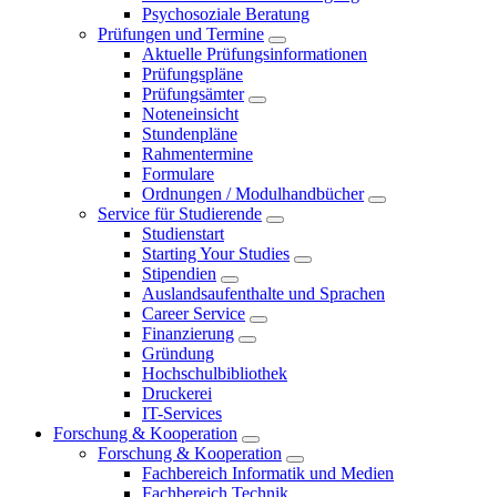
Psychosoziale Beratung
Prüfungen und Termine
Aktuelle Prüfungsinformationen
Prüfungspläne
Prüfungsämter
Noteneinsicht
Stundenpläne
Rahmentermine
Formulare
Ordnungen / Modulhandbücher
Service für Studierende
Studienstart
Starting Your Studies
Stipendien
Auslandsaufenthalte und Sprachen
Career Service
Finanzierung
Gründung
Hochschulbibliothek
Druckerei
IT-Services
Forschung & Kooperation
Forschung & Kooperation
Fachbereich Informatik und Medien
Fachbereich Technik