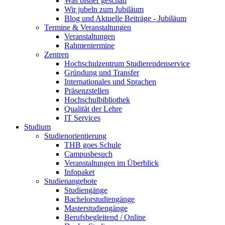
Was bisher geschah
Wir jubeln zum Jubiläum
Blog und Aktuelle Beiträge - Jubiläum
Termine & Veranstaltungen
Veranstaltungen
Rahmentermine
Zentren
Hochschulzentrum Studierendenservice
Gründung und Transfer
Internationales und Sprachen
Präsenzstellen
Hochschulbibliothek
Qualität der Lehre
IT Services
Studium
Studienorientierung
THB goes Schule
Campusbesuch
Veranstaltungen im Überblick
Infopaket
Studienangebote
Studiengänge
Bachelorstudiengänge
Masterstudiengänge
Berufsbegleitend / Online