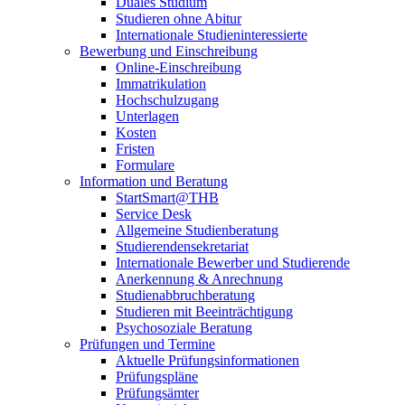
Duales Studium
Studieren ohne Abitur
Internationale Studieninteressierte
Bewerbung und Einschreibung
Online-Einschreibung
Immatrikulation
Hochschulzugang
Unterlagen
Kosten
Fristen
Formulare
Information und Beratung
StartSmart@THB
Service Desk
Allgemeine Studienberatung
Studierendensekretariat
Internationale Bewerber und Studierende
Anerkennung & Anrechnung
Studienabbruchberatung
Studieren mit Beeinträchtigung
Psychosoziale Beratung
Prüfungen und Termine
Aktuelle Prüfungsinformationen
Prüfungspläne
Prüfungsämter