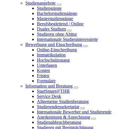
Studienangebote
Studiengänge
Bachelorstudiengänge
Masterstudiengänge
Berufsbegleitend / Online
Duales Studium
Studieren ohne Abitur
Internationale Studieninteressierte
Bewerbung und Einschreibung
Online-Einschreibung
Immatrikulation
Hochschulzugang
Unterlagen
Kosten
Fristen
Formulare
Information und Beratung
StartSmart@THB
Service Desk
Allgemeine Studienberatung
Studierendensekretariat
Internationale Bewerber und Studierende
Anerkennung & Anrechnung
Studienabbruchberatung
Studieren mit Beeinträchtigung