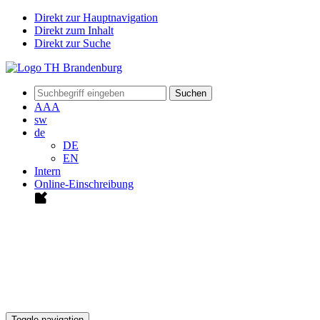
Direkt zur Hauptnavigation
Direkt zum Inhalt
Direkt zur Suche
Suchen
A
A
A
sw
de
DE
EN
Intern
Online-Einschreibung
Toggle navigation