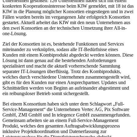
Unternehmen gestoßen: 126 Unternehmen haben sich mit einem
konkreten Kooperationsinteresse beim KIW gemeldet, mit 18 ist das
KIW in die Planung möglicher Konsortien eingestiegen und in zwei
Fällen wurden bereits im vergangenen Jahr erfolgreich Konsortien
gestartet. Aktuell arbeitet das KIW mit den neun Unternehmen aus
den zwei Konsortien an der technischen Umsetzung ihrer All-in-
one-Lösung.
Ziel der Konsortien ist es, bestehende Funktionen und Services
miteinander zu verknüpfen, sodass alle IT-Bedürfnisse eines
Kunden mit einem Kombiprodukt abgedeckt werden können. Diese
Lösung ist dann genau auf die bestehenden Anforderungen
spezialisiert und macht die aktuell vorherrschende Sammlung
separater IT-Lösungen überflüssig. Trotz des Kombiprodukts,
welches durch verschiedene Unternehmen zusammengestellt wird,
gibt es für den Kunden nur einen Ansprechpartner. Updates und
Schnittstellen werden von Beginn an aufeinander abgestimmt und
ein reibungsloser Betrieb somit sichergestellt.
Bei einem Konsortium haben sich unter dem Schlagwort „Full-
Service-Management“ die Unternehmen Vertec AG, Pix Software
GmbH, ZMI GmbH und In telegence GmbH zusammengefunden.
Gemeinsam arbeiten sie an einem Full-Service-Management
Produkt, welches den gesamten Auftragsabwicklungsprozess
inklusive Projektkoordination und Datenerfassung zur
Leistungsanalyse für die Dienstleistungsbranche abdeckt.