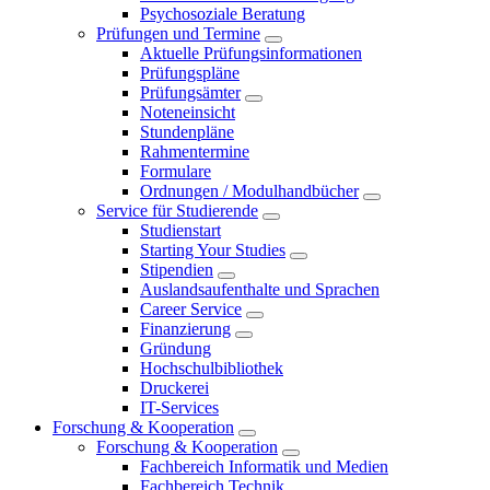
Psychosoziale Beratung
Prüfungen und Termine
Aktuelle Prüfungsinformationen
Prüfungspläne
Prüfungsämter
Noteneinsicht
Stundenpläne
Rahmentermine
Formulare
Ordnungen / Modulhandbücher
Service für Studierende
Studienstart
Starting Your Studies
Stipendien
Auslandsaufenthalte und Sprachen
Career Service
Finanzierung
Gründung
Hochschulbibliothek
Druckerei
IT-Services
Forschung & Kooperation
Forschung & Kooperation
Fachbereich Informatik und Medien
Fachbereich Technik