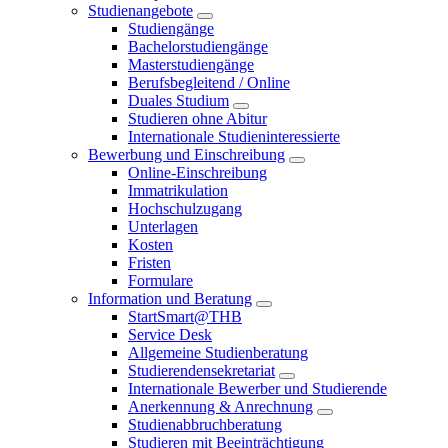
Studienangebote
Studiengänge
Bachelorstudiengänge
Masterstudiengänge
Berufsbegleitend / Online
Duales Studium
Studieren ohne Abitur
Internationale Studieninteressierte
Bewerbung und Einschreibung
Online-Einschreibung
Immatrikulation
Hochschulzugang
Unterlagen
Kosten
Fristen
Formulare
Information und Beratung
StartSmart@THB
Service Desk
Allgemeine Studienberatung
Studierendensekretariat
Internationale Bewerber und Studierende
Anerkennung & Anrechnung
Studienabbruchberatung
Studieren mit Beeinträchtigung