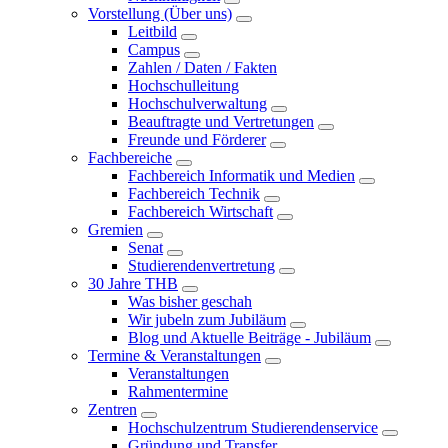
Vorstellung (Über uns)
Leitbild
Campus
Zahlen / Daten / Fakten
Hochschulleitung
Hochschulverwaltung
Beauftragte und Vertretungen
Freunde und Förderer
Fachbereiche
Fachbereich Informatik und Medien
Fachbereich Technik
Fachbereich Wirtschaft
Gremien
Senat
Studierendenvertretung
30 Jahre THB
Was bisher geschah
Wir jubeln zum Jubiläum
Blog und Aktuelle Beiträge - Jubiläum
Termine & Veranstaltungen
Veranstaltungen
Rahmentermine
Zentren
Hochschulzentrum Studierendenservice
Gründung und Transfer