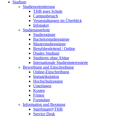
Studium
Studienorientierung
THB goes Schule
Campusbesuch
Veranstaltungen im Überblick
Infopaket
Studienangebote
Studiengänge
Bachelorstudiengänge
Masterstudiengänge
Berufsbegleitend / Online
Duales Studium
Studieren ohne Abitur
Internationale Studieninteressierte
Bewerbung und Einschreibung
Online-Einschreibung
Immatrikulation
Hochschulzugang
Unterlagen
Kosten
Fristen
Formulare
Information und Beratung
StartSmart@THB
Service Desk