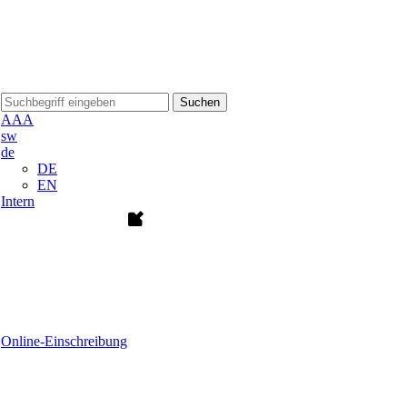
Suchen
A
A
A
sw
de
DE
EN
Intern
Online-Einschreibung