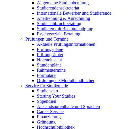
Allgemeine Studienberatung
Studierendensekretariat
Internationale Bewerber und Studierende
Anerkennung & Anrechnung
Studienabbruchberatung
Studieren mit Beeinträchtigung
Psychosoziale Beratung
Prüfungen und Termine
Aktuelle Prüfungsinformationen
Prüfungspläne
Prüfungsämter
Noteneinsicht
Stundenpläne
Rahmentermine
Formulare
Ordnungen / Modulhandbücher
Service für Studierende
Studienstart
Starting Your Studies
Stipendien
Auslandsaufenthalte und Sprachen
Career Service
Finanzierung
Gründung
Hochschulbibliothek