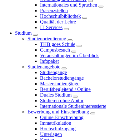
Internationales und Sprachen
Präsenzstellen
Hochschulbibliothek
Qualität der Lehre
IT Services
Studium
Studienorientierung
THB goes Schule
Campusbesuch
Veranstaltungen im Überblick
Infopaket
Studienangebote
Studiengänge
Bachelorstudiengänge
Masterstudiengänge
Berufsbegleitend / Online
Duales Studium
Studieren ohne Abitur
Internationale Studieninteressierte
Bewerbung und Einschreibung
Online-Einschreibung
Immatrikulation
Hochschulzugang
Unterlagen
Kosten