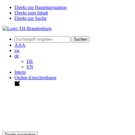
Direkt zur Hauptnavigation
Direkt zum Inhalt
Direkt zur Suche
Suchen
A
A
A
sw
de
DE
EN
Intern
Online-Einschreibung
Toggle navigation