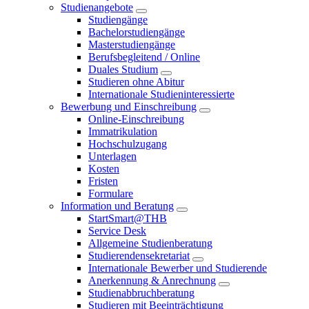
Studienangebote
Studiengänge
Bachelorstudiengänge
Masterstudiengänge
Berufsbegleitend / Online
Duales Studium
Studieren ohne Abitur
Internationale Studieninteressierte
Bewerbung und Einschreibung
Online-Einschreibung
Immatrikulation
Hochschulzugang
Unterlagen
Kosten
Fristen
Formulare
Information und Beratung
StartSmart@THB
Service Desk
Allgemeine Studienberatung
Studierendensekretariat
Internationale Bewerber und Studierende
Anerkennung & Anrechnung
Studienabbruchberatung
Studieren mit Beeinträchtigung