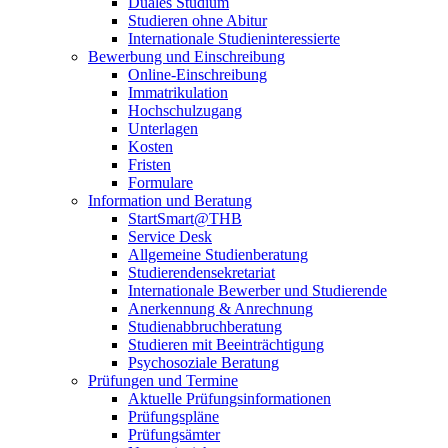
Duales Studium
Studieren ohne Abitur
Internationale Studieninteressierte
Bewerbung und Einschreibung
Online-Einschreibung
Immatrikulation
Hochschulzugang
Unterlagen
Kosten
Fristen
Formulare
Information und Beratung
StartSmart@THB
Service Desk
Allgemeine Studienberatung
Studierendensekretariat
Internationale Bewerber und Studierende
Anerkennung & Anrechnung
Studienabbruchberatung
Studieren mit Beeinträchtigung
Psychosoziale Beratung
Prüfungen und Termine
Aktuelle Prüfungsinformationen
Prüfungspläne
Prüfungsämter