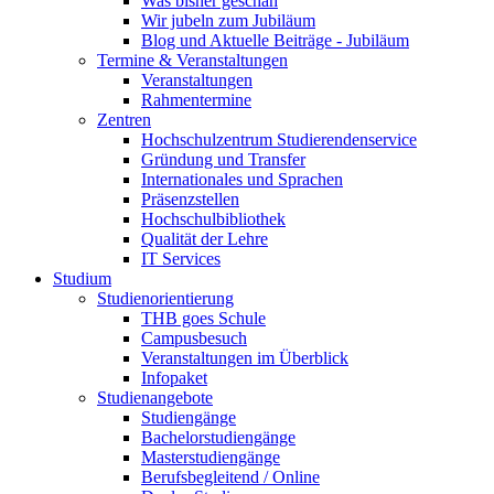
Was bisher geschah
Wir jubeln zum Jubiläum
Blog und Aktuelle Beiträge - Jubiläum
Termine & Veranstaltungen
Veranstaltungen
Rahmentermine
Zentren
Hochschulzentrum Studierendenservice
Gründung und Transfer
Internationales und Sprachen
Präsenzstellen
Hochschulbibliothek
Qualität der Lehre
IT Services
Studium
Studienorientierung
THB goes Schule
Campusbesuch
Veranstaltungen im Überblick
Infopaket
Studienangebote
Studiengänge
Bachelorstudiengänge
Masterstudiengänge
Berufsbegleitend / Online