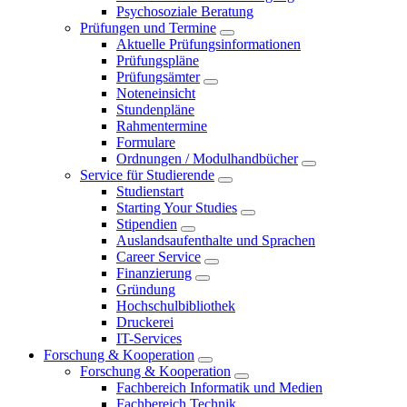
Psychosoziale Beratung
Prüfungen und Termine
Aktuelle Prüfungsinformationen
Prüfungspläne
Prüfungsämter
Noteneinsicht
Stundenpläne
Rahmentermine
Formulare
Ordnungen / Modulhandbücher
Service für Studierende
Studienstart
Starting Your Studies
Stipendien
Auslandsaufenthalte und Sprachen
Career Service
Finanzierung
Gründung
Hochschulbibliothek
Druckerei
IT-Services
Forschung & Kooperation
Forschung & Kooperation
Fachbereich Informatik und Medien
Fachbereich Technik