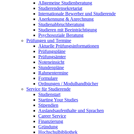
Allgemeine Studienberatung
Studierendensekretariat
Internationale Bewerber und Studierende
Anerkennung & Anrechnung
Studienabbruchberatung
Studieren mit Beeinträchtigung
Psychosoziale Beratung
Prüfungen und Termine
Aktuelle Prüfungsinformationen
Prüfungspläne
Prüfungsämter
Noteneinsicht
Stundenpläne
Rahmentermine
Formulare
Ordnungen / Modulhandbücher
Service für Studierende
Studienstart
Starting Your Studies
Stipendien
Auslandsaufenthalte und Sprachen
Career Service
Finanzierung
Gründung
Hochschulbibliothek