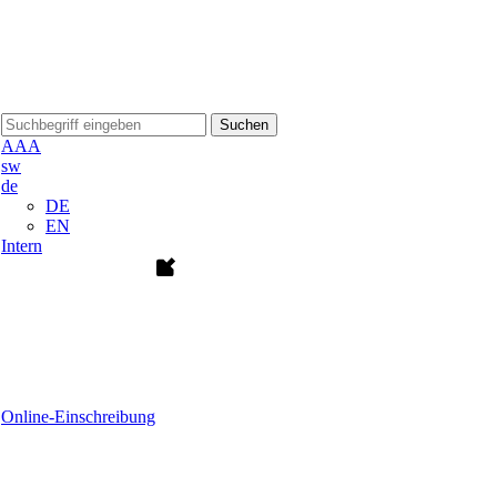
Suchen
A
A
A
sw
de
DE
EN
Intern
Online-Einschreibung