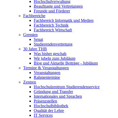
Hochschulverwaltung
Beauftragte und Vertretungen
Freunde und Förderer
Fachbereiche
Fachbereich Informatik und Medien
Fachbereich Technik
Fachbereich Wirtschaft
Gremien
Senat
Studierendenvertretung
30 Jahre THB
Was bisher geschah
Wir jubeln zum Jubiläum
Blog und Aktuelle Beiträge - Jubiläum
Termine & Veranstaltungen
Veranstaltungen
Rahmentermine
Zentren
Hochschulzentrum Studierendenservice
Gründung und Transfer
Internationales und Sprachen
Präsenzstellen
Hochschulbibliothek
Qualität der Lehre
IT Services