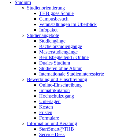
Studium
Studienorientierung
THB goes Schule
Campusbesuch
Veranstaltungen im Überblick
Infopaket
Studienangebote
Studiengänge
Bachelorstudiengänge
Masterstudiengänge
Berufsbegleitend / Online
Duales Studium
Studieren ohne Abitur
Internationale Studieninteressierte
Bewerbung und Einschreibung
Online-Einschreibung
Immatrikulation
Hochschulzugang
Unterlagen
Kosten
Fristen
Formulare
Information und Beratung
StartSmart@THB
Service Desk