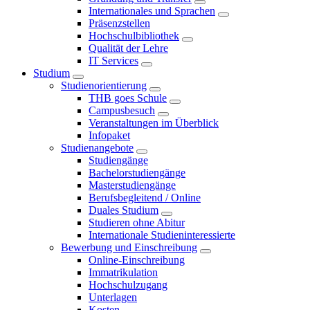
Internationales und Sprachen
Präsenzstellen
Hochschulbibliothek
Qualität der Lehre
IT Services
Studium
Studienorientierung
THB goes Schule
Campusbesuch
Veranstaltungen im Überblick
Infopaket
Studienangebote
Studiengänge
Bachelorstudiengänge
Masterstudiengänge
Berufsbegleitend / Online
Duales Studium
Studieren ohne Abitur
Internationale Studieninteressierte
Bewerbung und Einschreibung
Online-Einschreibung
Immatrikulation
Hochschulzugang
Unterlagen
Kosten