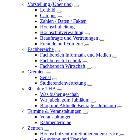
Vorstellung (Über uns)
Leitbild
Campus
Zahlen / Daten / Fakten
Hochschulleitung
Hochschulverwaltung
Beauftragte und Vertretungen
Freunde und Förderer
Fachbereiche
Fachbereich Informatik und Medien
Fachbereich Technik
Fachbereich Wirtschaft
Gremien
Senat
Studierendenvertretung
30 Jahre THB
Was bisher geschah
Wir jubeln zum Jubiläum
Blog und Aktuelle Beiträge - Jubiläum
Termine & Veranstaltungen
Veranstaltungen
Rahmentermine
Zentren
Hochschulzentrum Studierendenservice
Gründung und Transfer