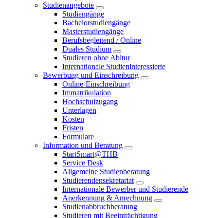
Studienangebote
Studiengänge
Bachelorstudiengänge
Masterstudiengänge
Berufsbegleitend / Online
Duales Studium
Studieren ohne Abitur
Internationale Studieninteressierte
Bewerbung und Einschreibung
Online-Einschreibung
Immatrikulation
Hochschulzugang
Unterlagen
Kosten
Fristen
Formulare
Information und Beratung
StartSmart@THB
Service Desk
Allgemeine Studienberatung
Studierendensekretariat
Internationale Bewerber und Studierende
Anerkennung & Anrechnung
Studienabbruchberatung
Studieren mit Beeinträchtigung