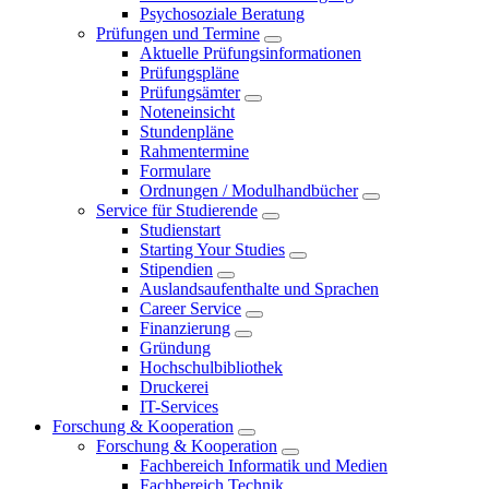
Psychosoziale Beratung
Prüfungen und Termine
Aktuelle Prüfungsinformationen
Prüfungspläne
Prüfungsämter
Noteneinsicht
Stundenpläne
Rahmentermine
Formulare
Ordnungen / Modulhandbücher
Service für Studierende
Studienstart
Starting Your Studies
Stipendien
Auslandsaufenthalte und Sprachen
Career Service
Finanzierung
Gründung
Hochschulbibliothek
Druckerei
IT-Services
Forschung & Kooperation
Forschung & Kooperation
Fachbereich Informatik und Medien
Fachbereich Technik