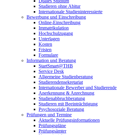
Duales Studium
Studieren ohne Abitur
Internationale Studieninteressierte
Bewerbung und Einschreibung
Online-Einschreibung
Immatrikulation
Hochschulzugang
Unterlagen
Kosten
Fristen
Formulare
Information und Beratung
StartSmart@THB
Service Desk
Allgemeine Studienberatung
Studierendensekretariat
Internationale Bewerber und Studierende
Anerkennung & Anrechnung
Studienabbruchberatung
Studieren mit Beeinträchtigung
Psychosoziale Beratung
Prüfungen und Termine
Aktuelle Prüfungsinformationen
Prüfungspläne
Prüfungsämter