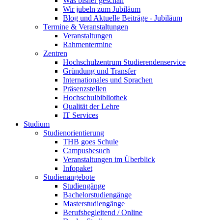
Was bisher geschah
Wir jubeln zum Jubiläum
Blog und Aktuelle Beiträge - Jubiläum
Termine & Veranstaltungen
Veranstaltungen
Rahmentermine
Zentren
Hochschulzentrum Studierendenservice
Gründung und Transfer
Internationales und Sprachen
Präsenzstellen
Hochschulbibliothek
Qualität der Lehre
IT Services
Studium
Studienorientierung
THB goes Schule
Campusbesuch
Veranstaltungen im Überblick
Infopaket
Studienangebote
Studiengänge
Bachelorstudiengänge
Masterstudiengänge
Berufsbegleitend / Online