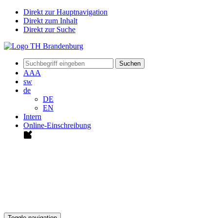
Direkt zur Hauptnavigation
Direkt zum Inhalt
Direkt zur Suche
Suchen
A
A
A
sw
de
DE
EN
Intern
Online-Einschreibung
Toggle navigation