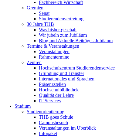
Fachbereich Wirtschaft
Gremien
Senat
Studierendenvertretung
30 Jahre THB
Was bisher geschah
Wir jubeln zum Jubiläum
Blog und Aktuelle Beiträge - Jubiläum
Termine & Veranstaltungen
Veranstaltungen
Rahmentermine
Zentren
Hochschulzentrum Studierendenservice
Gründung und Transfer
Internationales und Sprachen
Präsenzstellen
Hochschulbibliothek
Qualität der Lehre
IT Services
Studium
Studienorientierung
THB goes Schule
Campusbesuch
Veranstaltungen im Überblick
Infopaket