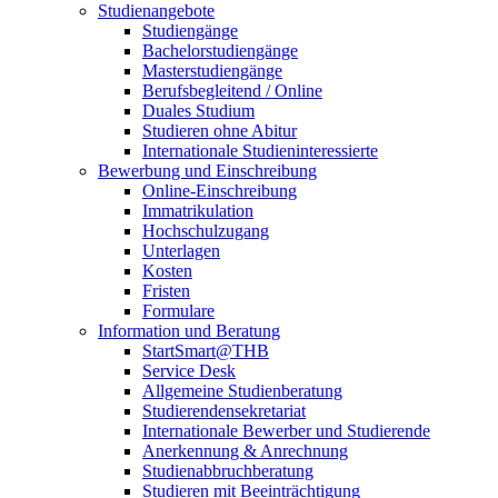
Studienangebote
Studiengänge
Bachelorstudiengänge
Masterstudiengänge
Berufsbegleitend / Online
Duales Studium
Studieren ohne Abitur
Internationale Studieninteressierte
Bewerbung und Einschreibung
Online-Einschreibung
Immatrikulation
Hochschulzugang
Unterlagen
Kosten
Fristen
Formulare
Information und Beratung
StartSmart@THB
Service Desk
Allgemeine Studienberatung
Studierendensekretariat
Internationale Bewerber und Studierende
Anerkennung & Anrechnung
Studienabbruchberatung
Studieren mit Beeinträchtigung