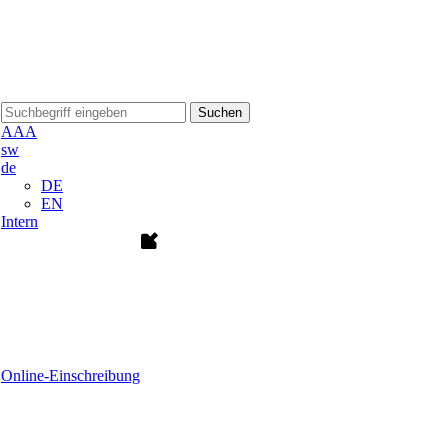
Suchen
A
A
A
sw
de
DE
EN
Intern
Online-Einschreibung