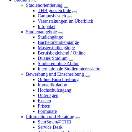
Studienorientierung
THB goes Schule
Campusbesuch
Veranstaltungen im Überblick
Infopaket
Studienangebote
Studiengänge
Bachelorstudiengänge
Masterstudiengänge
Berufsbegleitend / Online
Duales Studium
Studieren ohne Abitur
Internationale Studieninteressierte
Bewerbung und Einschreibung
Online-Einschreibung
Immatrikulation
Hochschulzugang
Unterlagen
Kosten
Fristen
Formulare
Information und Beratung
StartSmart@THB
Service Desk