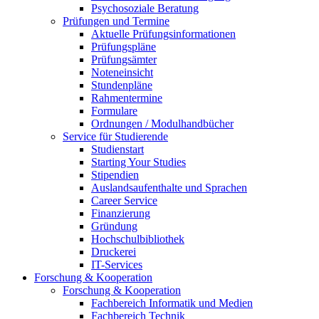
Psychosoziale Beratung
Prüfungen und Termine
Aktuelle Prüfungsinformationen
Prüfungspläne
Prüfungsämter
Noteneinsicht
Stundenpläne
Rahmentermine
Formulare
Ordnungen / Modulhandbücher
Service für Studierende
Studienstart
Starting Your Studies
Stipendien
Auslandsaufenthalte und Sprachen
Career Service
Finanzierung
Gründung
Hochschulbibliothek
Druckerei
IT-Services
Forschung & Kooperation
Forschung & Kooperation
Fachbereich Informatik und Medien
Fachbereich Technik