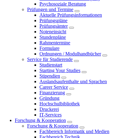
Psychosoziale Beratung
Prüfungen und Termine
Aktuelle Prüfungsinformationen
Prüfungspläne
Prüfungsämter
Noteneinsicht
Stundenpläne
Rahmentermine
Formulare
Ordnungen / Modulhandbücher
Service für Studierende
Studienstart
Starting Your Studies
Stipendien
Auslandsaufenthalte und Sprachen
Career Service
Finanzierung
Gründung
Hochschulbibliothek
Druckerei
IT-Services
Forschung & Kooperation
Forschung & Kooperation
Fachbereich Informatik und Medien
Fachbereich Technik