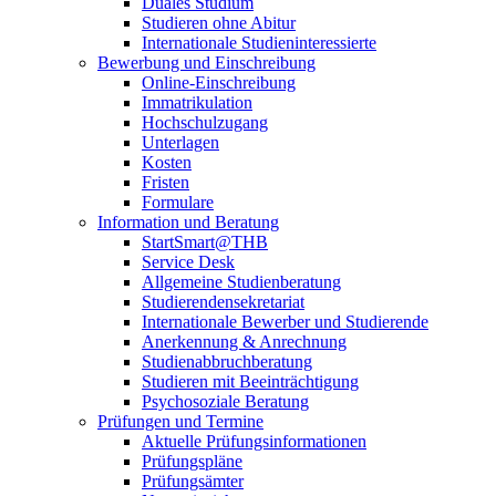
Duales Studium
Studieren ohne Abitur
Internationale Studieninteressierte
Bewerbung und Einschreibung
Online-Einschreibung
Immatrikulation
Hochschulzugang
Unterlagen
Kosten
Fristen
Formulare
Information und Beratung
StartSmart@THB
Service Desk
Allgemeine Studienberatung
Studierendensekretariat
Internationale Bewerber und Studierende
Anerkennung & Anrechnung
Studienabbruchberatung
Studieren mit Beeinträchtigung
Psychosoziale Beratung
Prüfungen und Termine
Aktuelle Prüfungsinformationen
Prüfungspläne
Prüfungsämter