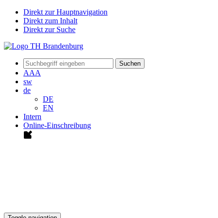
Direkt zur Hauptnavigation
Direkt zum Inhalt
Direkt zur Suche
Suchen
A
A
A
sw
de
DE
EN
Intern
Online-Einschreibung
Toggle navigation