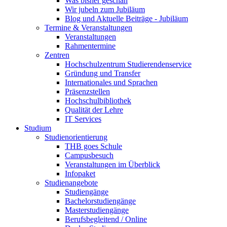
Was bisher geschah
Wir jubeln zum Jubiläum
Blog und Aktuelle Beiträge - Jubiläum
Termine & Veranstaltungen
Veranstaltungen
Rahmentermine
Zentren
Hochschulzentrum Studierendenservice
Gründung und Transfer
Internationales und Sprachen
Präsenzstellen
Hochschulbibliothek
Qualität der Lehre
IT Services
Studium
Studienorientierung
THB goes Schule
Campusbesuch
Veranstaltungen im Überblick
Infopaket
Studienangebote
Studiengänge
Bachelorstudiengänge
Masterstudiengänge
Berufsbegleitend / Online