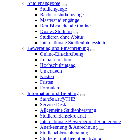
Studienangebote
Studiengänge
Bachelorstudiengänge
Masterstudiengänge
Berufsbegleitend / Online
Duales Studium
Studieren ohne Abitur
Internationale Studieninteressierte
Bewerbung und Einschreibung
Online-Einschreibung
Immatrikulation
Hochschulzugang
Unterlagen
Kosten
Fristen
Formulare
Information und Beratung
StartSmart@THB
Service Desk
Allgemeine Studienberatung
Studierendensekretariat
Internationale Bewerber und Studierende
Anerkennung & Anrechnung
Studienabbruchberatung
Studieren mit Beeinträchtigung