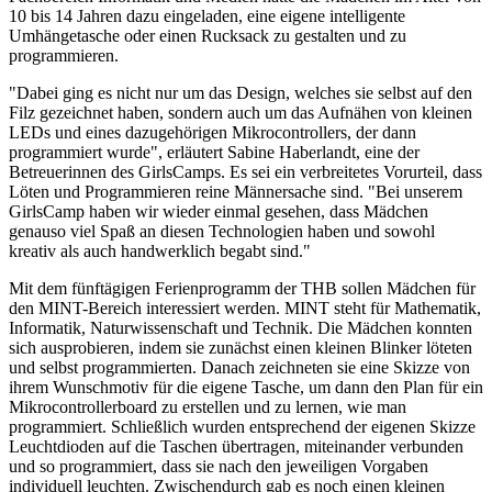
10 bis 14 Jahren dazu eingeladen, eine eigene intelligente
Umhängetasche oder einen Rucksack zu gestalten und zu
programmieren.
"Dabei ging es nicht nur um das Design, welches sie selbst auf den
Filz gezeichnet haben, sondern auch um das Aufnähen von kleinen
LEDs und eines dazugehörigen Mikrocontrollers, der dann
programmiert wurde", erläutert Sabine Haberlandt, eine der
Betreuerinnen des GirlsCamps. Es sei ein verbreitetes Vorurteil, dass
Löten und Programmieren reine Männersache sind. "Bei unserem
GirlsCamp haben wir wieder einmal gesehen, dass Mädchen
genauso viel Spaß an diesen Technologien haben und sowohl
kreativ als auch handwerklich begabt sind."
Mit dem fünftägigen Ferienprogramm der THB sollen Mädchen für
den MINT-Bereich interessiert werden. MINT steht für Mathematik,
Informatik, Naturwissenschaft und Technik. Die Mädchen konnten
sich ausprobieren, indem sie zunächst einen kleinen Blinker löteten
und selbst programmierten. Danach zeichneten sie eine Skizze von
ihrem Wunschmotiv für die eigene Tasche, um dann den Plan für ein
Mikrocontrollerboard zu erstellen und zu lernen, wie man
programmiert. Schließlich wurden entsprechend der eigenen Skizze
Leuchtdioden auf die Taschen übertragen, miteinander verbunden
und so programmiert, dass sie nach den jeweiligen Vorgaben
individuell leuchten. Zwischendurch gab es noch einen kleinen