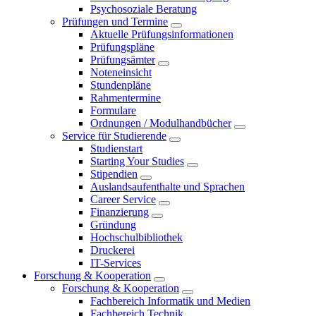
Psychosoziale Beratung
Prüfungen und Termine
Aktuelle Prüfungsinformationen
Prüfungspläne
Prüfungsämter
Noteneinsicht
Stundenpläne
Rahmentermine
Formulare
Ordnungen / Modulhandbücher
Service für Studierende
Studienstart
Starting Your Studies
Stipendien
Auslandsaufenthalte und Sprachen
Career Service
Finanzierung
Gründung
Hochschulbibliothek
Druckerei
IT-Services
Forschung & Kooperation
Forschung & Kooperation
Fachbereich Informatik und Medien
Fachbereich Technik