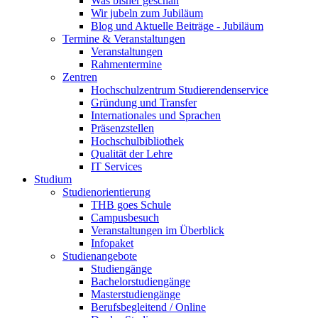
Was bisher geschah
Wir jubeln zum Jubiläum
Blog und Aktuelle Beiträge - Jubiläum
Termine & Veranstaltungen
Veranstaltungen
Rahmentermine
Zentren
Hochschulzentrum Studierendenservice
Gründung und Transfer
Internationales und Sprachen
Präsenzstellen
Hochschulbibliothek
Qualität der Lehre
IT Services
Studium
Studienorientierung
THB goes Schule
Campusbesuch
Veranstaltungen im Überblick
Infopaket
Studienangebote
Studiengänge
Bachelorstudiengänge
Masterstudiengänge
Berufsbegleitend / Online