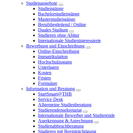
Studienangebote
Studiengänge
Bachelorstudiengänge
Masterstudiengänge
Berufsbegleitend / Online
Duales Studium
Studieren ohne Abitur
Internationale Studieninteressierte
Bewerbung und Einschreibung
Online-Einschreibung
Immatrikulation
Hochschulzugang
Unterlagen
Kosten
Fristen
Formulare
Information und Beratung
StartSmart@THB
Service Desk
Allgemeine Studienberatung
Studierendensekretariat
Internationale Bewerber und Studierende
Anerkennung & Anrechnung
Studienabbruchberatung
Studieren mit Beeinträchtigung