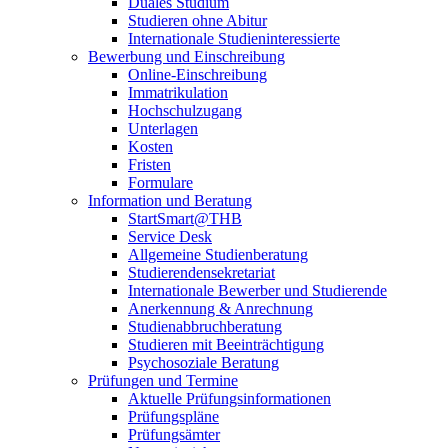
Duales Studium
Studieren ohne Abitur
Internationale Studieninteressierte
Bewerbung und Einschreibung
Online-Einschreibung
Immatrikulation
Hochschulzugang
Unterlagen
Kosten
Fristen
Formulare
Information und Beratung
StartSmart@THB
Service Desk
Allgemeine Studienberatung
Studierendensekretariat
Internationale Bewerber und Studierende
Anerkennung & Anrechnung
Studienabbruchberatung
Studieren mit Beeinträchtigung
Psychosoziale Beratung
Prüfungen und Termine
Aktuelle Prüfungsinformationen
Prüfungspläne
Prüfungsämter