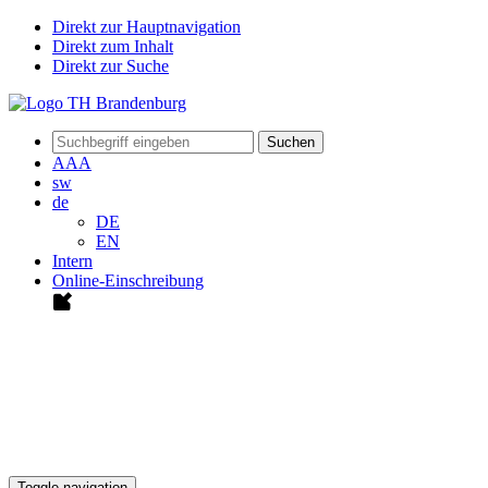
Direkt zur Hauptnavigation
Direkt zum Inhalt
Direkt zur Suche
Suchen
A
A
A
sw
de
DE
EN
Intern
Online-Einschreibung
Toggle navigation