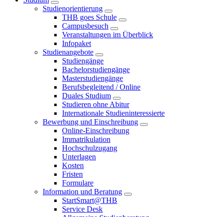
Studienorientierung
THB goes Schule
Campusbesuch
Veranstaltungen im Überblick
Infopaket
Studienangebote
Studiengänge
Bachelorstudiengänge
Masterstudiengänge
Berufsbegleitend / Online
Duales Studium
Studieren ohne Abitur
Internationale Studieninteressierte
Bewerbung und Einschreibung
Online-Einschreibung
Immatrikulation
Hochschulzugang
Unterlagen
Kosten
Fristen
Formulare
Information und Beratung
StartSmart@THB
Service Desk