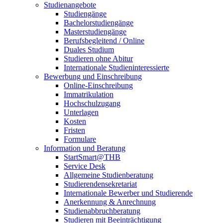
Studienangebote
Studiengänge
Bachelorstudiengänge
Masterstudiengänge
Berufsbegleitend / Online
Duales Studium
Studieren ohne Abitur
Internationale Studieninteressierte
Bewerbung und Einschreibung
Online-Einschreibung
Immatrikulation
Hochschulzugang
Unterlagen
Kosten
Fristen
Formulare
Information und Beratung
StartSmart@THB
Service Desk
Allgemeine Studienberatung
Studierendensekretariat
Internationale Bewerber und Studierende
Anerkennung & Anrechnung
Studienabbruchberatung
Studieren mit Beeinträchtigung