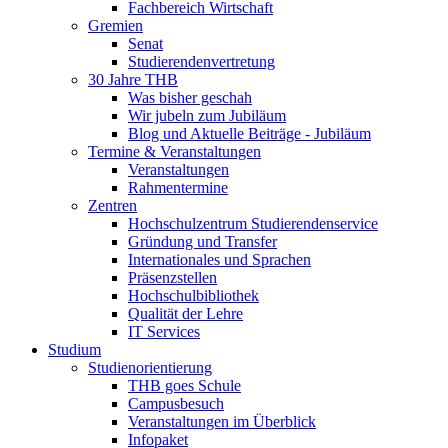
Fachbereich Wirtschaft
Gremien
Senat
Studierendenvertretung
30 Jahre THB
Was bisher geschah
Wir jubeln zum Jubiläum
Blog und Aktuelle Beiträge - Jubiläum
Termine & Veranstaltungen
Veranstaltungen
Rahmentermine
Zentren
Hochschulzentrum Studierendenservice
Gründung und Transfer
Internationales und Sprachen
Präsenzstellen
Hochschulbibliothek
Qualität der Lehre
IT Services
Studium
Studienorientierung
THB goes Schule
Campusbesuch
Veranstaltungen im Überblick
Infopaket