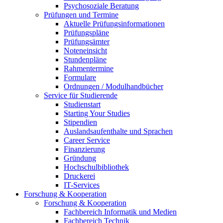
Psychosoziale Beratung
Prüfungen und Termine
Aktuelle Prüfungsinformationen
Prüfungspläne
Prüfungsämter
Noteneinsicht
Stundenpläne
Rahmentermine
Formulare
Ordnungen / Modulhandbücher
Service für Studierende
Studienstart
Starting Your Studies
Stipendien
Auslandsaufenthalte und Sprachen
Career Service
Finanzierung
Gründung
Hochschulbibliothek
Druckerei
IT-Services
Forschung & Kooperation
Forschung & Kooperation
Fachbereich Informatik und Medien
Fachbereich Technik