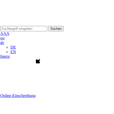
Suchen
A
A
A
sw
de
DE
EN
Intern
Online-Einschreibung