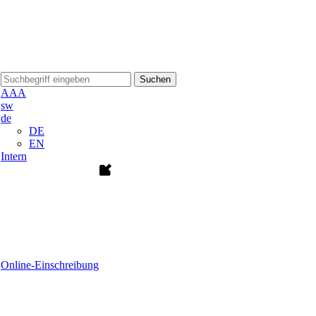
Suchen
A
A
A
sw
de
DE
EN
Intern
Online-Einschreibung