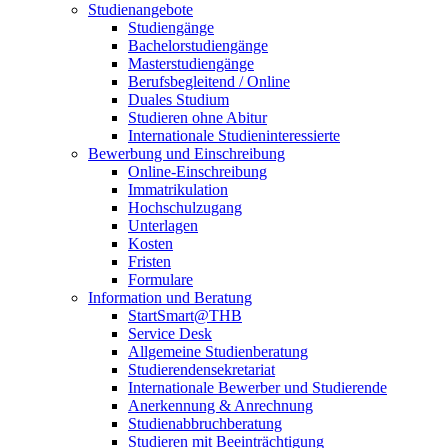
Studienangebote
Studiengänge
Bachelorstudiengänge
Masterstudiengänge
Berufsbegleitend / Online
Duales Studium
Studieren ohne Abitur
Internationale Studieninteressierte
Bewerbung und Einschreibung
Online-Einschreibung
Immatrikulation
Hochschulzugang
Unterlagen
Kosten
Fristen
Formulare
Information und Beratung
StartSmart@THB
Service Desk
Allgemeine Studienberatung
Studierendensekretariat
Internationale Bewerber und Studierende
Anerkennung & Anrechnung
Studienabbruchberatung
Studieren mit Beeinträchtigung