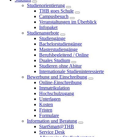
Studienorientierung
THB goes Schule
Campusbesuch
Veranstaltungen im Überblick
Infopaket
Studienangebote
Studiengänge
Bachelorstudiengänge
Masterstudiengänge
Berufsbegleitend / Online
Duales Studium
Studieren ohne Abitur
Internationale Studieninteressierte
Bewerbung und Einschreibung
Online-Einschreibung
Immatrikulation
Hochschulzugang
Unterlagen
Kosten
Fristen
Formulare
Information und Beratung
StartSmart@THB
Service Desk