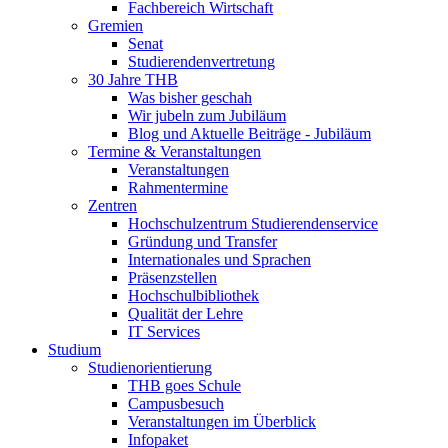
Fachbereich Wirtschaft
Gremien
Senat
Studierendenvertretung
30 Jahre THB
Was bisher geschah
Wir jubeln zum Jubiläum
Blog und Aktuelle Beiträge - Jubiläum
Termine & Veranstaltungen
Veranstaltungen
Rahmentermine
Zentren
Hochschulzentrum Studierendenservice
Gründung und Transfer
Internationales und Sprachen
Präsenzstellen
Hochschulbibliothek
Qualität der Lehre
IT Services
Studium
Studienorientierung
THB goes Schule
Campusbesuch
Veranstaltungen im Überblick
Infopaket