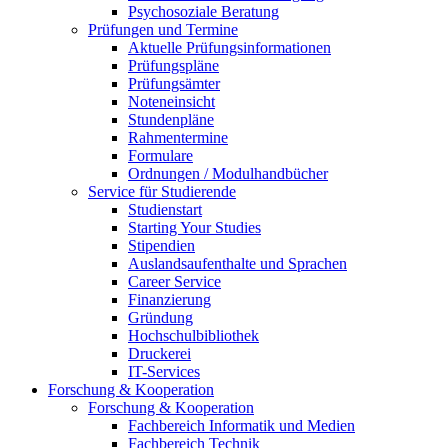
Psychosoziale Beratung
Prüfungen und Termine
Aktuelle Prüfungsinformationen
Prüfungspläne
Prüfungsämter
Noteneinsicht
Stundenpläne
Rahmentermine
Formulare
Ordnungen / Modulhandbücher
Service für Studierende
Studienstart
Starting Your Studies
Stipendien
Auslandsaufenthalte und Sprachen
Career Service
Finanzierung
Gründung
Hochschulbibliothek
Druckerei
IT-Services
Forschung & Kooperation
Forschung & Kooperation
Fachbereich Informatik und Medien
Fachbereich Technik