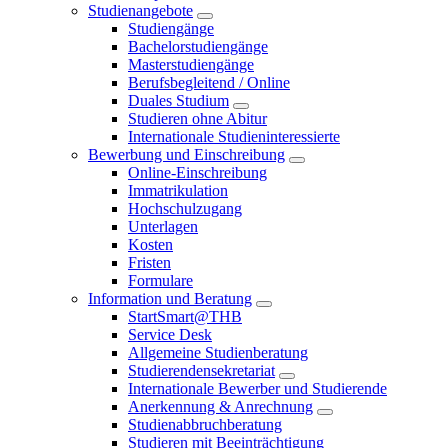
Studienangebote
Studiengänge
Bachelorstudiengänge
Masterstudiengänge
Berufsbegleitend / Online
Duales Studium
Studieren ohne Abitur
Internationale Studieninteressierte
Bewerbung und Einschreibung
Online-Einschreibung
Immatrikulation
Hochschulzugang
Unterlagen
Kosten
Fristen
Formulare
Information und Beratung
StartSmart@THB
Service Desk
Allgemeine Studienberatung
Studierendensekretariat
Internationale Bewerber und Studierende
Anerkennung & Anrechnung
Studienabbruchberatung
Studieren mit Beeinträchtigung