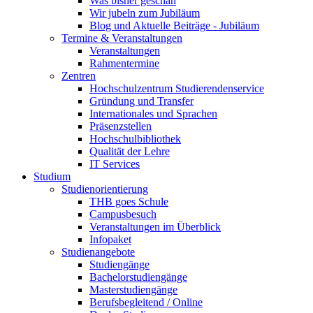
Was bisher geschah
Wir jubeln zum Jubiläum
Blog und Aktuelle Beiträge - Jubiläum
Termine & Veranstaltungen
Veranstaltungen
Rahmentermine
Zentren
Hochschulzentrum Studierendenservice
Gründung und Transfer
Internationales und Sprachen
Präsenzstellen
Hochschulbibliothek
Qualität der Lehre
IT Services
Studium
Studienorientierung
THB goes Schule
Campusbesuch
Veranstaltungen im Überblick
Infopaket
Studienangebote
Studiengänge
Bachelorstudiengänge
Masterstudiengänge
Berufsbegleitend / Online