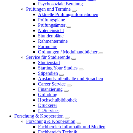
Psychosoziale Beratung
Prüfungen und Termine
Aktuelle Prüfungsinformationen
Prüfungspläne
Prüfungsämter
Noteneinsicht
Stundenpläne
Rahmentermine
Formulare
Ordnungen / Modulhandbücher
Service für Studierende
Studienstart
Starting Your Studies
Stipendien
Auslandsaufenthalte und Sprachen
Career Service
Finanzierung
Gründung
Hochschulbibliothek
Druckerei
IT-Services
Forschung & Kooperation
Forschung & Kooperation
Fachbereich Informatik und Medien
Fachbereich Technik