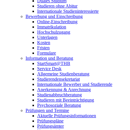
Duales Studium
Studieren ohne Abitur
Internationale Studieninteressierte
Bewerbung und Einschreibung
Online-Einschreibung
Immatrikulation
Hochschulzugang
Unterlagen
Kosten
Fristen
Formulare
Information und Beratung
StartSmart@THB
Service Desk
Allgemeine Studienberatung
Studierendensekretariat
Internationale Bewerber und Studierende
Anerkennung & Anrechnung
Studienabbruchberatung
Studieren mit Beeinträchtigung
Psychosoziale Beratung
Prüfungen und Termine
Aktuelle Prüfungsinformationen
Prüfungspläne
Prüfungsämter