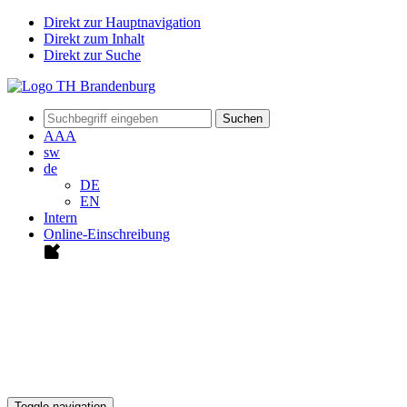
Direkt zur Hauptnavigation
Direkt zum Inhalt
Direkt zur Suche
Suchen
A
A
A
sw
de
DE
EN
Intern
Online-Einschreibung
Toggle navigation