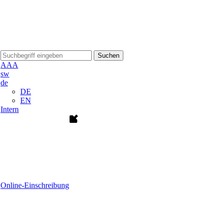
Suchen
A
A
A
sw
de
DE
EN
Intern
Online-Einschreibung