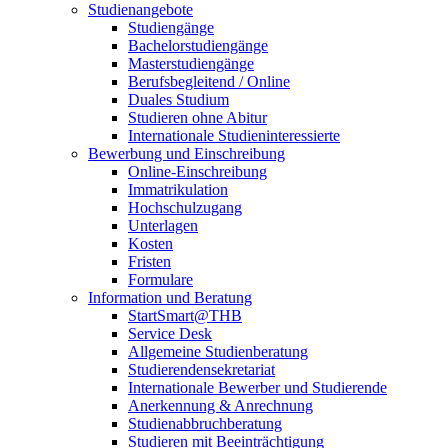
Studienangebote
Studiengänge
Bachelorstudiengänge
Masterstudiengänge
Berufsbegleitend / Online
Duales Studium
Studieren ohne Abitur
Internationale Studieninteressierte
Bewerbung und Einschreibung
Online-Einschreibung
Immatrikulation
Hochschulzugang
Unterlagen
Kosten
Fristen
Formulare
Information und Beratung
StartSmart@THB
Service Desk
Allgemeine Studienberatung
Studierendensekretariat
Internationale Bewerber und Studierende
Anerkennung & Anrechnung
Studienabbruchberatung
Studieren mit Beeinträchtigung