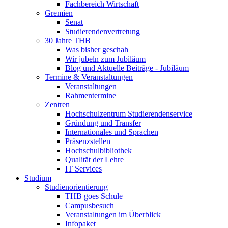
Fachbereich Wirtschaft
Gremien
Senat
Studierendenvertretung
30 Jahre THB
Was bisher geschah
Wir jubeln zum Jubiläum
Blog und Aktuelle Beiträge - Jubiläum
Termine & Veranstaltungen
Veranstaltungen
Rahmentermine
Zentren
Hochschulzentrum Studierendenservice
Gründung und Transfer
Internationales und Sprachen
Präsenzstellen
Hochschulbibliothek
Qualität der Lehre
IT Services
Studium
Studienorientierung
THB goes Schule
Campusbesuch
Veranstaltungen im Überblick
Infopaket