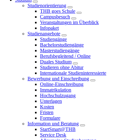
Studienorientierung
THB goes Schule
Campusbesuch
Veranstaltungen im Überblick
Infopaket
Studienangebote
Studiengänge
Bachelorstudiengänge
Masterstudiengänge
Berufsbegleitend / Online
Duales Studium
Studieren ohne Abitur
Internationale Studieninteressierte
Bewerbung und Einschreibung
Online-Einschreibung
Immatrikulation
Hochschulzugang
Unterlagen
Kosten
Fristen
Formulare
Information und Beratung
StartSmart@THB
Service Desk