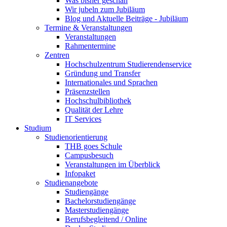
Was bisher geschah
Wir jubeln zum Jubiläum
Blog und Aktuelle Beiträge - Jubiläum
Termine & Veranstaltungen
Veranstaltungen
Rahmentermine
Zentren
Hochschulzentrum Studierendenservice
Gründung und Transfer
Internationales und Sprachen
Präsenzstellen
Hochschulbibliothek
Qualität der Lehre
IT Services
Studium
Studienorientierung
THB goes Schule
Campusbesuch
Veranstaltungen im Überblick
Infopaket
Studienangebote
Studiengänge
Bachelorstudiengänge
Masterstudiengänge
Berufsbegleitend / Online