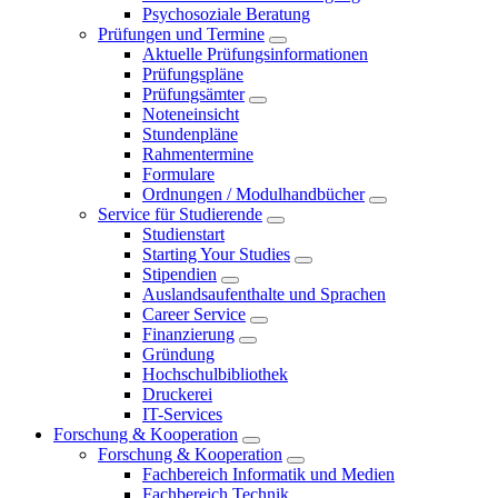
Psychosoziale Beratung
Prüfungen und Termine
Aktuelle Prüfungsinformationen
Prüfungspläne
Prüfungsämter
Noteneinsicht
Stundenpläne
Rahmentermine
Formulare
Ordnungen / Modulhandbücher
Service für Studierende
Studienstart
Starting Your Studies
Stipendien
Auslandsaufenthalte und Sprachen
Career Service
Finanzierung
Gründung
Hochschulbibliothek
Druckerei
IT-Services
Forschung & Kooperation
Forschung & Kooperation
Fachbereich Informatik und Medien
Fachbereich Technik