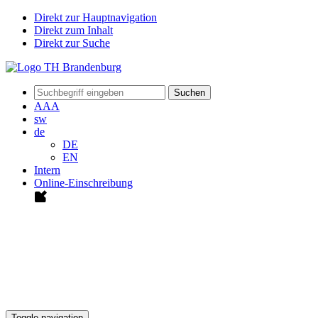
Direkt zur Hauptnavigation
Direkt zum Inhalt
Direkt zur Suche
Suchen
A
A
A
sw
de
DE
EN
Intern
Online-Einschreibung
Toggle navigation