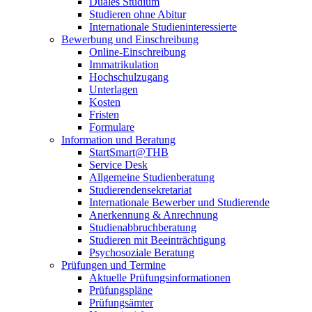
Duales Studium
Studieren ohne Abitur
Internationale Studieninteressierte
Bewerbung und Einschreibung
Online-Einschreibung
Immatrikulation
Hochschulzugang
Unterlagen
Kosten
Fristen
Formulare
Information und Beratung
StartSmart@THB
Service Desk
Allgemeine Studienberatung
Studierendensekretariat
Internationale Bewerber und Studierende
Anerkennung & Anrechnung
Studienabbruchberatung
Studieren mit Beeinträchtigung
Psychosoziale Beratung
Prüfungen und Termine
Aktuelle Prüfungsinformationen
Prüfungspläne
Prüfungsämter