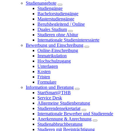
Studienangebote
Studiengänge
Bachelorstudiengänge
Masterstudiengänge
Berufsbegleitend / Online
Duales Studium
Studieren ohne Abitur
Internationale Studieninteressierte
Bewerbung und Einschreibung
Online-Einschreibung
Immatrikulation
Hochschulzugang
Unterlagen
Kosten
Fristen
Formulare
Information und Beratung
StartSmart@THB
Service Desk
Allgemeine Studienberatung
Studierendensekretariat
Internationale Bewerber und Studierende
Anerkennung & Anrechnung
Studienabbruchberatung
Studieren mit Beeinträchtigung