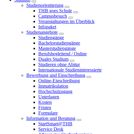
Studienorientierung
THB goes Schule
Campusbesuch
Veranstaltungen im Überblick
Infopaket
Studienangebote
Studiengänge
Bachelorstudiengänge
Masterstudiengänge
Berufsbegleitend / Online
Duales Studium
Studieren ohne Abitur
Internationale Studieninteressierte
Bewerbung und Einschreibung
Online-Einschreibung
Immatrikulation
Hochschulzugang
Unterlagen
Kosten
Fristen
Formulare
Information und Beratung
StartSmart@THB
Service Desk