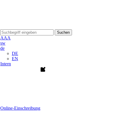
Suchen
A
A
A
sw
de
DE
EN
Intern
Online-Einschreibung