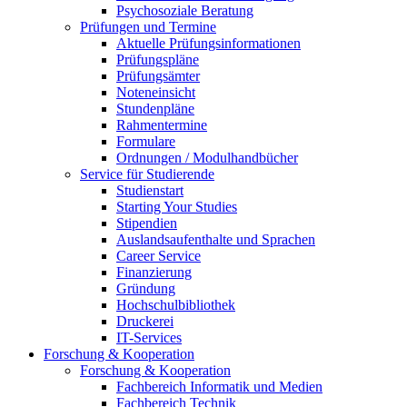
Psychosoziale Beratung
Prüfungen und Termine
Aktuelle Prüfungsinformationen
Prüfungspläne
Prüfungsämter
Noteneinsicht
Stundenpläne
Rahmentermine
Formulare
Ordnungen / Modulhandbücher
Service für Studierende
Studienstart
Starting Your Studies
Stipendien
Auslandsaufenthalte und Sprachen
Career Service
Finanzierung
Gründung
Hochschulbibliothek
Druckerei
IT-Services
Forschung & Kooperation
Forschung & Kooperation
Fachbereich Informatik und Medien
Fachbereich Technik