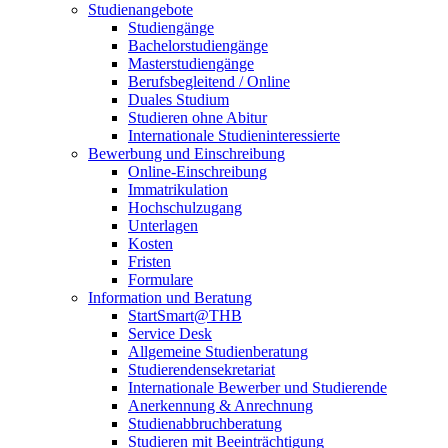
Studienangebote
Studiengänge
Bachelorstudiengänge
Masterstudiengänge
Berufsbegleitend / Online
Duales Studium
Studieren ohne Abitur
Internationale Studieninteressierte
Bewerbung und Einschreibung
Online-Einschreibung
Immatrikulation
Hochschulzugang
Unterlagen
Kosten
Fristen
Formulare
Information und Beratung
StartSmart@THB
Service Desk
Allgemeine Studienberatung
Studierendensekretariat
Internationale Bewerber und Studierende
Anerkennung & Anrechnung
Studienabbruchberatung
Studieren mit Beeinträchtigung