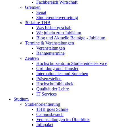
Fachbereich Wirtschaft
Gremien
Senat
Studierendenvertretung
30 Jahre THB
Was bisher geschah
Wir jubeln zum Jubiläum
Blog und Aktuelle Beiträge - Jubiläum
Termine & Veranstaltungen
Veranstaltungen
Rahmentermine
Zentren
Hochschulzentrum Studierendenservice
Gründung und Transfer
Internationales und Sprachen
Präsenzstellen
Hochschulbibliothek
Qualität der Lehre
IT Services
Studium
Studienorientierung
THB goes Schule
Campusbesuch
Veranstaltungen im Überblick
Infopaket