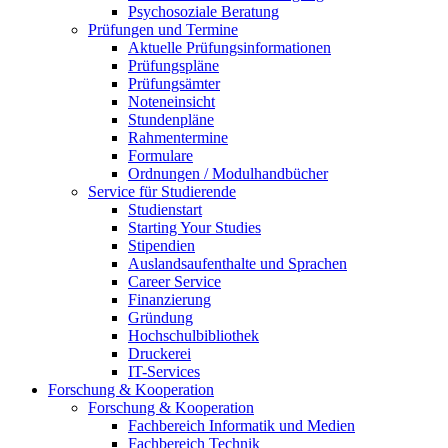
Psychosoziale Beratung
Prüfungen und Termine
Aktuelle Prüfungsinformationen
Prüfungspläne
Prüfungsämter
Noteneinsicht
Stundenpläne
Rahmentermine
Formulare
Ordnungen / Modulhandbücher
Service für Studierende
Studienstart
Starting Your Studies
Stipendien
Auslandsaufenthalte und Sprachen
Career Service
Finanzierung
Gründung
Hochschulbibliothek
Druckerei
IT-Services
Forschung & Kooperation
Forschung & Kooperation
Fachbereich Informatik und Medien
Fachbereich Technik