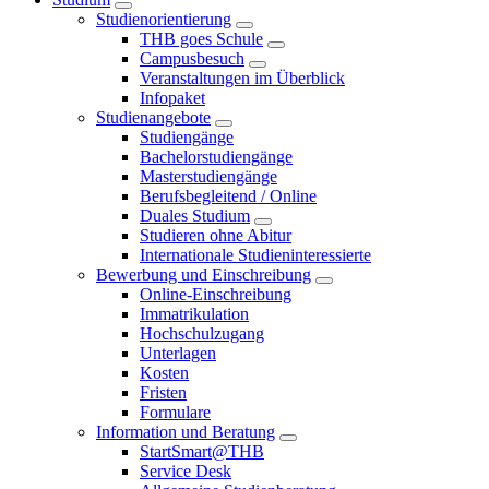
Studienorientierung
THB goes Schule
Campusbesuch
Veranstaltungen im Überblick
Infopaket
Studienangebote
Studiengänge
Bachelorstudiengänge
Masterstudiengänge
Berufsbegleitend / Online
Duales Studium
Studieren ohne Abitur
Internationale Studieninteressierte
Bewerbung und Einschreibung
Online-Einschreibung
Immatrikulation
Hochschulzugang
Unterlagen
Kosten
Fristen
Formulare
Information und Beratung
StartSmart@THB
Service Desk