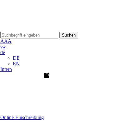
Suchen
A
A
A
sw
de
DE
EN
Intern
Online-Einschreibung