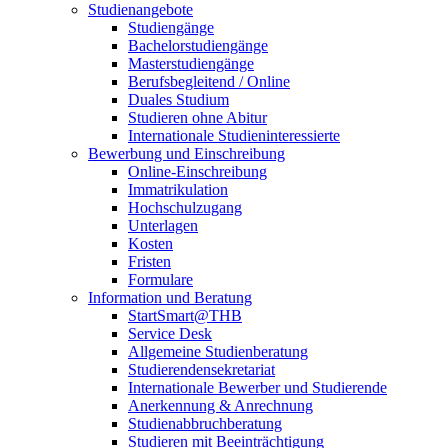
Studienangebote
Studiengänge
Bachelorstudiengänge
Masterstudiengänge
Berufsbegleitend / Online
Duales Studium
Studieren ohne Abitur
Internationale Studieninteressierte
Bewerbung und Einschreibung
Online-Einschreibung
Immatrikulation
Hochschulzugang
Unterlagen
Kosten
Fristen
Formulare
Information und Beratung
StartSmart@THB
Service Desk
Allgemeine Studienberatung
Studierendensekretariat
Internationale Bewerber und Studierende
Anerkennung & Anrechnung
Studienabbruchberatung
Studieren mit Beeinträchtigung