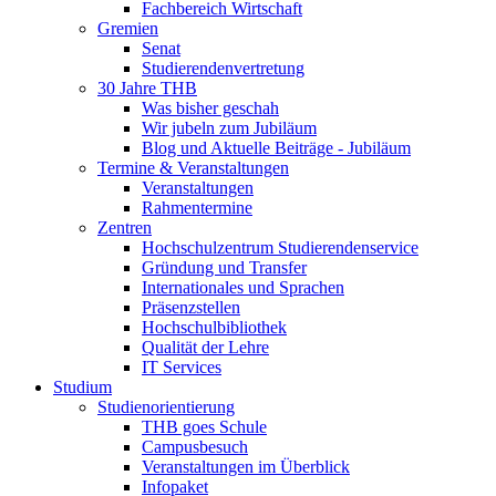
Fachbereich Wirtschaft
Gremien
Senat
Studierendenvertretung
30 Jahre THB
Was bisher geschah
Wir jubeln zum Jubiläum
Blog und Aktuelle Beiträge - Jubiläum
Termine & Veranstaltungen
Veranstaltungen
Rahmentermine
Zentren
Hochschulzentrum Studierendenservice
Gründung und Transfer
Internationales und Sprachen
Präsenzstellen
Hochschulbibliothek
Qualität der Lehre
IT Services
Studium
Studienorientierung
THB goes Schule
Campusbesuch
Veranstaltungen im Überblick
Infopaket