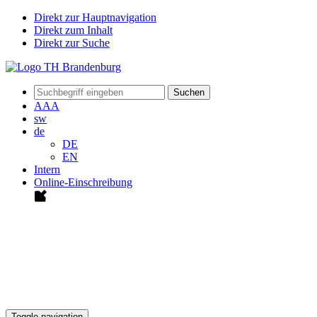
Direkt zur Hauptnavigation
Direkt zum Inhalt
Direkt zur Suche
Suchen
A
A
A
sw
de
DE
EN
Intern
Online-Einschreibung
Toggle navigation