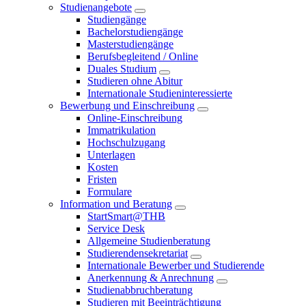
Studienangebote
Studiengänge
Bachelorstudiengänge
Masterstudiengänge
Berufsbegleitend / Online
Duales Studium
Studieren ohne Abitur
Internationale Studieninteressierte
Bewerbung und Einschreibung
Online-Einschreibung
Immatrikulation
Hochschulzugang
Unterlagen
Kosten
Fristen
Formulare
Information und Beratung
StartSmart@THB
Service Desk
Allgemeine Studienberatung
Studierendensekretariat
Internationale Bewerber und Studierende
Anerkennung & Anrechnung
Studienabbruchberatung
Studieren mit Beeinträchtigung