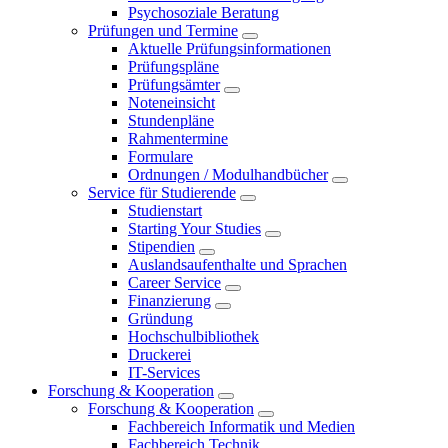
Psychosoziale Beratung
Prüfungen und Termine
Aktuelle Prüfungsinformationen
Prüfungspläne
Prüfungsämter
Noteneinsicht
Stundenpläne
Rahmentermine
Formulare
Ordnungen / Modulhandbücher
Service für Studierende
Studienstart
Starting Your Studies
Stipendien
Auslandsaufenthalte und Sprachen
Career Service
Finanzierung
Gründung
Hochschulbibliothek
Druckerei
IT-Services
Forschung & Kooperation
Forschung & Kooperation
Fachbereich Informatik und Medien
Fachbereich Technik