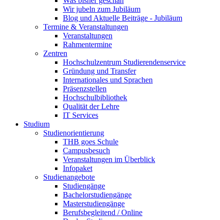
Was bisher geschah
Wir jubeln zum Jubiläum
Blog und Aktuelle Beiträge - Jubiläum
Termine & Veranstaltungen
Veranstaltungen
Rahmentermine
Zentren
Hochschulzentrum Studierendenservice
Gründung und Transfer
Internationales und Sprachen
Präsenzstellen
Hochschulbibliothek
Qualität der Lehre
IT Services
Studium
Studienorientierung
THB goes Schule
Campusbesuch
Veranstaltungen im Überblick
Infopaket
Studienangebote
Studiengänge
Bachelorstudiengänge
Masterstudiengänge
Berufsbegleitend / Online