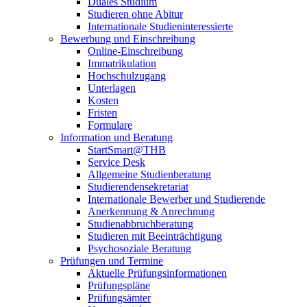
Duales Studium
Studieren ohne Abitur
Internationale Studieninteressierte
Bewerbung und Einschreibung
Online-Einschreibung
Immatrikulation
Hochschulzugang
Unterlagen
Kosten
Fristen
Formulare
Information und Beratung
StartSmart@THB
Service Desk
Allgemeine Studienberatung
Studierendensekretariat
Internationale Bewerber und Studierende
Anerkennung & Anrechnung
Studienabbruchberatung
Studieren mit Beeinträchtigung
Psychosoziale Beratung
Prüfungen und Termine
Aktuelle Prüfungsinformationen
Prüfungspläne
Prüfungsämter