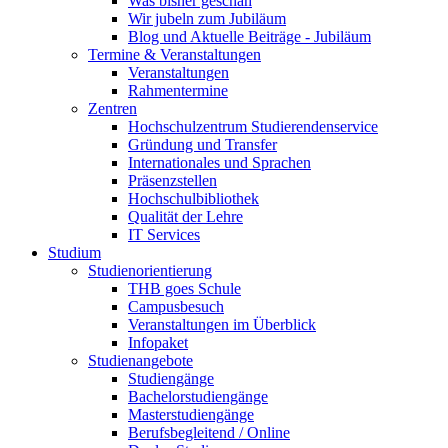
Was bisher geschah
Wir jubeln zum Jubiläum
Blog und Aktuelle Beiträge - Jubiläum
Termine & Veranstaltungen
Veranstaltungen
Rahmentermine
Zentren
Hochschulzentrum Studierendenservice
Gründung und Transfer
Internationales und Sprachen
Präsenzstellen
Hochschulbibliothek
Qualität der Lehre
IT Services
Studium
Studienorientierung
THB goes Schule
Campusbesuch
Veranstaltungen im Überblick
Infopaket
Studienangebote
Studiengänge
Bachelorstudiengänge
Masterstudiengänge
Berufsbegleitend / Online