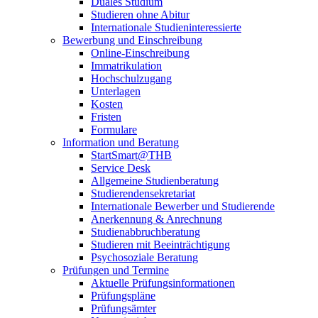
Duales Studium
Studieren ohne Abitur
Internationale Studieninteressierte
Bewerbung und Einschreibung
Online-Einschreibung
Immatrikulation
Hochschulzugang
Unterlagen
Kosten
Fristen
Formulare
Information und Beratung
StartSmart@THB
Service Desk
Allgemeine Studienberatung
Studierendensekretariat
Internationale Bewerber und Studierende
Anerkennung & Anrechnung
Studienabbruchberatung
Studieren mit Beeinträchtigung
Psychosoziale Beratung
Prüfungen und Termine
Aktuelle Prüfungsinformationen
Prüfungspläne
Prüfungsämter