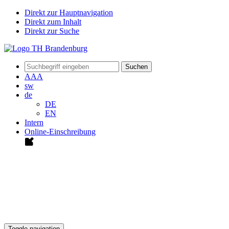
Direkt zur Hauptnavigation
Direkt zum Inhalt
Direkt zur Suche
Suchen
A
A
A
sw
de
DE
EN
Intern
Online-Einschreibung
Toggle navigation