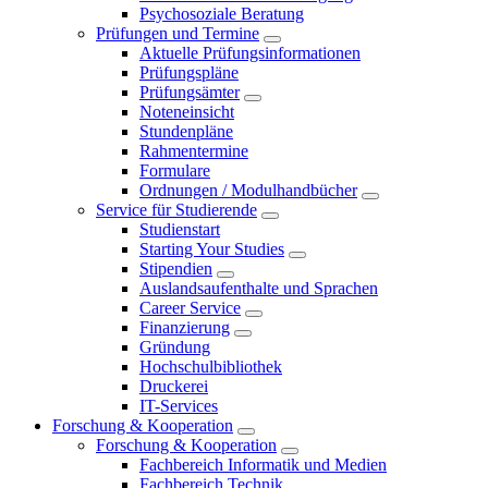
Psychosoziale Beratung
Prüfungen und Termine
Aktuelle Prüfungsinformationen
Prüfungspläne
Prüfungsämter
Noteneinsicht
Stundenpläne
Rahmentermine
Formulare
Ordnungen / Modulhandbücher
Service für Studierende
Studienstart
Starting Your Studies
Stipendien
Auslandsaufenthalte und Sprachen
Career Service
Finanzierung
Gründung
Hochschulbibliothek
Druckerei
IT-Services
Forschung & Kooperation
Forschung & Kooperation
Fachbereich Informatik und Medien
Fachbereich Technik