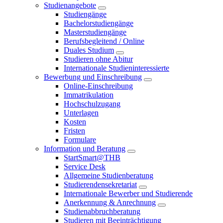
Studienangebote
Studiengänge
Bachelorstudiengänge
Masterstudiengänge
Berufsbegleitend / Online
Duales Studium
Studieren ohne Abitur
Internationale Studieninteressierte
Bewerbung und Einschreibung
Online-Einschreibung
Immatrikulation
Hochschulzugang
Unterlagen
Kosten
Fristen
Formulare
Information und Beratung
StartSmart@THB
Service Desk
Allgemeine Studienberatung
Studierendensekretariat
Internationale Bewerber und Studierende
Anerkennung & Anrechnung
Studienabbruchberatung
Studieren mit Beeinträchtigung