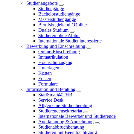
Studienangebote
Studiengänge
Bachelorstudiengänge
Masterstudiengänge
Berufsbegleitend / Online
Duales Studium
Studieren ohne Abitur
Internationale Studieninteressierte
Bewerbung und Einschreibung
Online-Einschreibung
Immatrikulation
Hochschulzugang
Unterlagen
Kosten
Fristen
Formulare
Information und Beratung
StartSmart@THB
Service Desk
Allgemeine Studienberatung
Studierendensekretariat
Internationale Bewerber und Studierende
Anerkennung & Anrechnung
Studienabbruchberatung
Studieren mit Beeinträchtigung