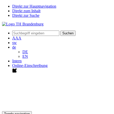
Direkt zur Hauptnavigation
Direkt zum Inhalt
Direkt zur Suche
Suchen
A
A
A
sw
de
DE
EN
Intern
Online-Einschreibung
Toggle navigation