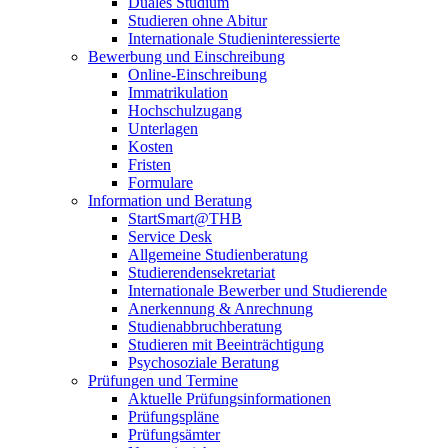
Duales Studium
Studieren ohne Abitur
Internationale Studieninteressierte
Bewerbung und Einschreibung
Online-Einschreibung
Immatrikulation
Hochschulzugang
Unterlagen
Kosten
Fristen
Formulare
Information und Beratung
StartSmart@THB
Service Desk
Allgemeine Studienberatung
Studierendensekretariat
Internationale Bewerber und Studierende
Anerkennung & Anrechnung
Studienabbruchberatung
Studieren mit Beeinträchtigung
Psychosoziale Beratung
Prüfungen und Termine
Aktuelle Prüfungsinformationen
Prüfungspläne
Prüfungsämter