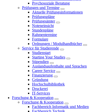
Psychosoziale Beratung
Prüfungen und Termine
Aktuelle Prüfungsinformationen
Prüfungspläne
Prüfungsämter
Noteneinsicht
Stundenpläne
Rahmentermine
Formulare
Ordnungen / Modulhandbücher
Service für Studierende
Studienstart
Starting Your Studies
Stipendien
Auslandsaufenthalte und Sprachen
Career Service
Finanzierung
Gründung
Hochschulbibliothek
Druckerei
IT-Services
Forschung & Kooperation
Forschung & Kooperation
Fachbereich Informatik und Medien
Fachbereich Technik