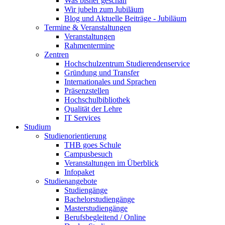
Was bisher geschah
Wir jubeln zum Jubiläum
Blog und Aktuelle Beiträge - Jubiläum
Termine & Veranstaltungen
Veranstaltungen
Rahmentermine
Zentren
Hochschulzentrum Studierendenservice
Gründung und Transfer
Internationales und Sprachen
Präsenzstellen
Hochschulbibliothek
Qualität der Lehre
IT Services
Studium
Studienorientierung
THB goes Schule
Campusbesuch
Veranstaltungen im Überblick
Infopaket
Studienangebote
Studiengänge
Bachelorstudiengänge
Masterstudiengänge
Berufsbegleitend / Online