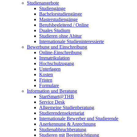
Studienangebote
Studiengänge
Bachelorstudiengänge
Masterstudiengänge
Berufsbegleitend / Online
Duales Studium
Studieren ohne Abitur
Internationale Studieninteressierte
Bewerbung und Einschreibung
Online-Einschreibung
Immatrikulation
Hochschulzugang
Unterlagen
Kosten
Fristen
Formulare
Information und Beratung
StartSmart@THB
Service Desk
Allgemeine Studienberatung
Studierendensekretariat
Internationale Bewerber und Studierende
Anerkennung & Anrechnung
Studienabbruchberatung
Studieren mit Beeinträchtigung