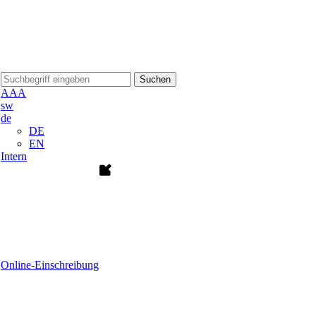
Suchen
A
A
A
sw
de
DE
EN
Intern
Online-Einschreibung