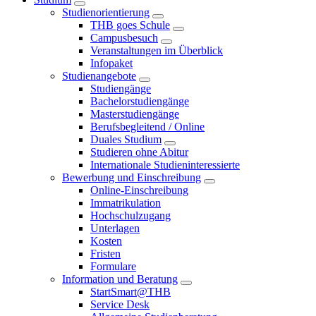
Studienorientierung
THB goes Schule
Campusbesuch
Veranstaltungen im Überblick
Infopaket
Studienangebote
Studiengänge
Bachelorstudiengänge
Masterstudiengänge
Berufsbegleitend / Online
Duales Studium
Studieren ohne Abitur
Internationale Studieninteressierte
Bewerbung und Einschreibung
Online-Einschreibung
Immatrikulation
Hochschulzugang
Unterlagen
Kosten
Fristen
Formulare
Information und Beratung
StartSmart@THB
Service Desk