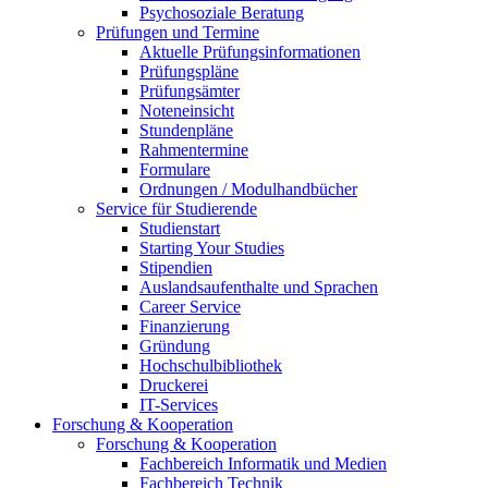
Psychosoziale Beratung
Prüfungen und Termine
Aktuelle Prüfungsinformationen
Prüfungspläne
Prüfungsämter
Noteneinsicht
Stundenpläne
Rahmentermine
Formulare
Ordnungen / Modulhandbücher
Service für Studierende
Studienstart
Starting Your Studies
Stipendien
Auslandsaufenthalte und Sprachen
Career Service
Finanzierung
Gründung
Hochschulbibliothek
Druckerei
IT-Services
Forschung & Kooperation
Forschung & Kooperation
Fachbereich Informatik und Medien
Fachbereich Technik