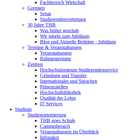
Fachbereich Wirtschaft
Gremien
Senat
Studierendenvertretung
30 Jahre THB
Was bisher geschah
Wir jubeln zum Jubiläum
Blog und Aktuelle Beiträge - Jubiläum
Termine & Veranstaltungen
Veranstaltungen
Rahmentermine
Zentren
Hochschulzentrum Studierendenservice
Gründung und Transfer
Internationales und Sprachen
Präsenzstellen
Hochschulbibliothek
Qualität der Lehre
IT Services
Studium
Studienorientierung
THB goes Schule
Campusbesuch
Veranstaltungen im Überblick
Infopaket