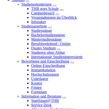
Studienorientierung
THB goes Schule
Campusbesuch
Veranstaltungen im Überblick
Infopaket
Studienangebote
Studiengänge
Bachelorstudiengänge
Masterstudiengänge
Berufsbegleitend / Online
Duales Studium
Studieren ohne Abitur
Internationale Studieninteressierte
Bewerbung und Einschreibung
Online-Einschreibung
Immatrikulation
Hochschulzugang
Unterlagen
Kosten
Fristen
Formulare
Information und Beratung
StartSmart@THB
Service Desk