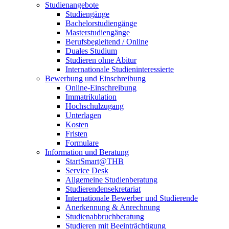
Studienangebote
Studiengänge
Bachelorstudiengänge
Masterstudiengänge
Berufsbegleitend / Online
Duales Studium
Studieren ohne Abitur
Internationale Studieninteressierte
Bewerbung und Einschreibung
Online-Einschreibung
Immatrikulation
Hochschulzugang
Unterlagen
Kosten
Fristen
Formulare
Information und Beratung
StartSmart@THB
Service Desk
Allgemeine Studienberatung
Studierendensekretariat
Internationale Bewerber und Studierende
Anerkennung & Anrechnung
Studienabbruchberatung
Studieren mit Beeinträchtigung