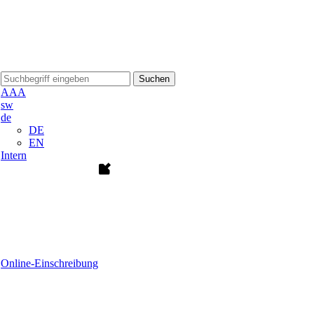
Suchen
A
A
A
sw
de
DE
EN
Intern
Online-Einschreibung