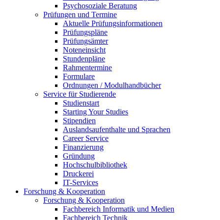
Psychosoziale Beratung
Prüfungen und Termine
Aktuelle Prüfungsinformationen
Prüfungspläne
Prüfungsämter
Noteneinsicht
Stundenpläne
Rahmentermine
Formulare
Ordnungen / Modulhandbücher
Service für Studierende
Studienstart
Starting Your Studies
Stipendien
Auslandsaufenthalte und Sprachen
Career Service
Finanzierung
Gründung
Hochschulbibliothek
Druckerei
IT-Services
Forschung & Kooperation
Forschung & Kooperation
Fachbereich Informatik und Medien
Fachbereich Technik