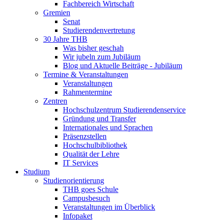
Fachbereich Wirtschaft
Gremien
Senat
Studierendenvertretung
30 Jahre THB
Was bisher geschah
Wir jubeln zum Jubiläum
Blog und Aktuelle Beiträge - Jubiläum
Termine & Veranstaltungen
Veranstaltungen
Rahmentermine
Zentren
Hochschulzentrum Studierendenservice
Gründung und Transfer
Internationales und Sprachen
Präsenzstellen
Hochschulbibliothek
Qualität der Lehre
IT Services
Studium
Studienorientierung
THB goes Schule
Campusbesuch
Veranstaltungen im Überblick
Infopaket