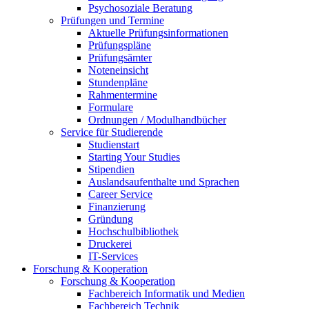
Psychosoziale Beratung
Prüfungen und Termine
Aktuelle Prüfungsinformationen
Prüfungspläne
Prüfungsämter
Noteneinsicht
Stundenpläne
Rahmentermine
Formulare
Ordnungen / Modulhandbücher
Service für Studierende
Studienstart
Starting Your Studies
Stipendien
Auslandsaufenthalte und Sprachen
Career Service
Finanzierung
Gründung
Hochschulbibliothek
Druckerei
IT-Services
Forschung & Kooperation
Forschung & Kooperation
Fachbereich Informatik und Medien
Fachbereich Technik