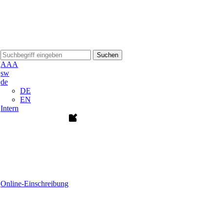
Suchen
A
A
A
sw
de
DE
EN
Intern
Online-Einschreibung