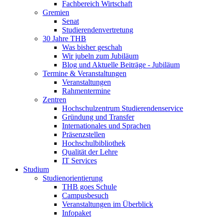
Fachbereich Wirtschaft
Gremien
Senat
Studierendenvertretung
30 Jahre THB
Was bisher geschah
Wir jubeln zum Jubiläum
Blog und Aktuelle Beiträge - Jubiläum
Termine & Veranstaltungen
Veranstaltungen
Rahmentermine
Zentren
Hochschulzentrum Studierendenservice
Gründung und Transfer
Internationales und Sprachen
Präsenzstellen
Hochschulbibliothek
Qualität der Lehre
IT Services
Studium
Studienorientierung
THB goes Schule
Campusbesuch
Veranstaltungen im Überblick
Infopaket