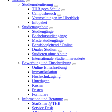
Studienorientierung
THB goes Schule
Campusbesuch
Veranstaltungen im Überblick
Infopaket
Studienangebote
Studiengänge
Bachelorstudiengänge
Masterstudiengänge
Berufsbegleitend / Online
Duales Studium
Studieren ohne Abitur
Internationale Studieninteressierte
Bewerbung und Einschreibung
Online-Einschreibung
Immatrikulation
Hochschulzugang
Unterlagen
Kosten
Fristen
Formulare
Information und Beratung
StartSmart@THB
Service Desk