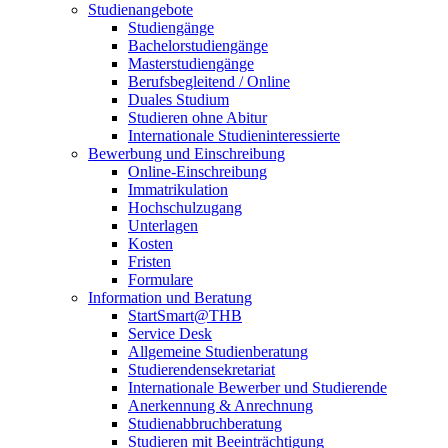
Studienangebote
Studiengänge
Bachelorstudiengänge
Masterstudiengänge
Berufsbegleitend / Online
Duales Studium
Studieren ohne Abitur
Internationale Studieninteressierte
Bewerbung und Einschreibung
Online-Einschreibung
Immatrikulation
Hochschulzugang
Unterlagen
Kosten
Fristen
Formulare
Information und Beratung
StartSmart@THB
Service Desk
Allgemeine Studienberatung
Studierendensekretariat
Internationale Bewerber und Studierende
Anerkennung & Anrechnung
Studienabbruchberatung
Studieren mit Beeinträchtigung