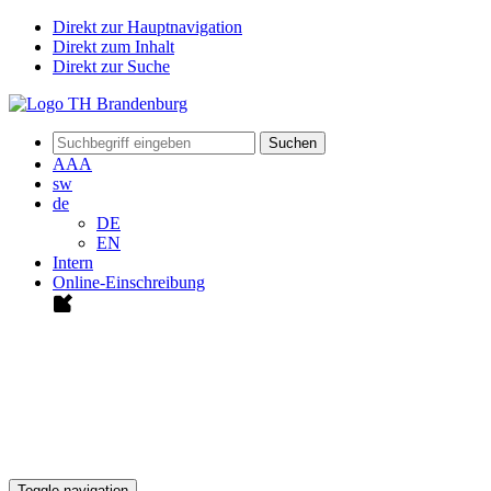
Direkt zur Hauptnavigation
Direkt zum Inhalt
Direkt zur Suche
Suchen
A
A
A
sw
de
DE
EN
Intern
Online-Einschreibung
Toggle navigation