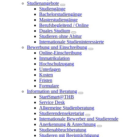
Studienangebote
Studiengänge
Bachelorstudiengänge
Masterstudiengänge
Berufsbegleitend / Online
Duales Studium
Studieren ohne Abitur
Internationale Studieninteressierte
Bewerbung und Einschreibung
Online-Einschreibung
Immatrikulation
Hochschulzugang
Unterlagen
Kosten
Fristen
Formulare
Information und Beratung
StartSmart@THB
Service Desk
Allgemeine Studienberatung
Studierendensekretariat
Internationale Bewerber und Studierende
Anerkennung & Anrechnung
Studienabbruchberatung
Studieren mit Beeinträchtigung