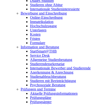
Duales Studium
Studieren ohne Abitur
Internationale Studieninteressierte
Bewerbung und Einschreibung
Online-Einschreibung
Immatrikulation
Hochschulzugang
Unterlagen
Kosten
Fristen
Formulare
Information und Beratung
StartSmart@THB
Service Desk
Allgemeine Studienberatung
Studierendensekretariat
Internationale Bewerber und Studierende
Anerkennung & Anrechnung
Studienabbruchberatung
Studieren mit Beeinträchtigung
Psychosoziale Beratung
Prüfungen und Termine
Aktuelle Prüfungsinformationen
Prüfungspläne
Prüfungsämter