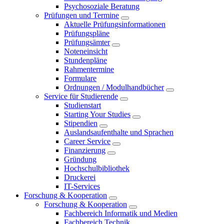
Psychosoziale Beratung
Prüfungen und Termine
Aktuelle Prüfungsinformationen
Prüfungspläne
Prüfungsämter
Noteneinsicht
Stundenpläne
Rahmentermine
Formulare
Ordnungen / Modulhandbücher
Service für Studierende
Studienstart
Starting Your Studies
Stipendien
Auslandsaufenthalte und Sprachen
Career Service
Finanzierung
Gründung
Hochschulbibliothek
Druckerei
IT-Services
Forschung & Kooperation
Forschung & Kooperation
Fachbereich Informatik und Medien
Fachbereich Technik