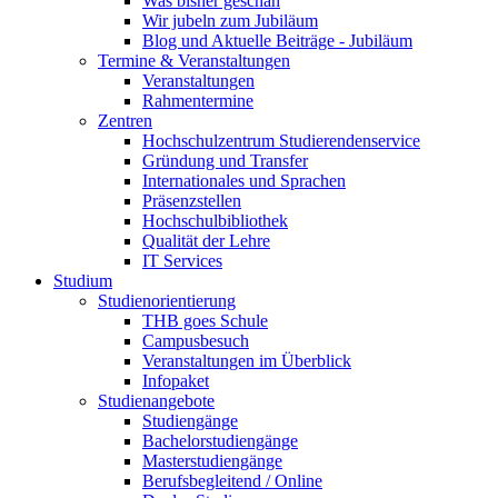
Was bisher geschah
Wir jubeln zum Jubiläum
Blog und Aktuelle Beiträge - Jubiläum
Termine & Veranstaltungen
Veranstaltungen
Rahmentermine
Zentren
Hochschulzentrum Studierendenservice
Gründung und Transfer
Internationales und Sprachen
Präsenzstellen
Hochschulbibliothek
Qualität der Lehre
IT Services
Studium
Studienorientierung
THB goes Schule
Campusbesuch
Veranstaltungen im Überblick
Infopaket
Studienangebote
Studiengänge
Bachelorstudiengänge
Masterstudiengänge
Berufsbegleitend / Online