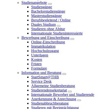
Studienangebote
Studiengänge
Bachelorstudiengänge
Masterstudiengänge
Berufsbegleitend / Online
Duales Studium
Studieren ohne Abitur
Internationale Studieninteressierte
Bewerbung und Einschreibung
Online-Einschreibung
Immatrikulation
Hochschulzugang
Unterlagen
Kosten
Fristen
Formulare
Information und Beratung
StartSmart@THB
Service Desk
Allgemeine Studienberatung
Studierendensekretariat
Internationale Bewerber und Studierende
Anerkennung & Anrechnung
Studienabbruchberatung
Studieren mit Beeinträchtigung