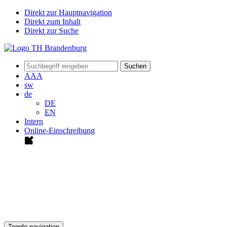
Direkt zur Hauptnavigation
Direkt zum Inhalt
Direkt zur Suche
Suchen
A
A
A
sw
de
DE
EN
Intern
Online-Einschreibung
Toggle navigation