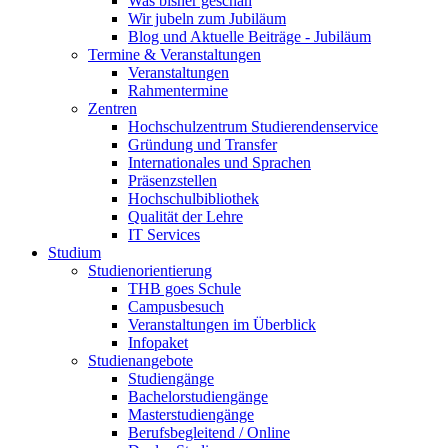
Was bisher geschah
Wir jubeln zum Jubiläum
Blog und Aktuelle Beiträge - Jubiläum
Termine & Veranstaltungen
Veranstaltungen
Rahmentermine
Zentren
Hochschulzentrum Studierendenservice
Gründung und Transfer
Internationales und Sprachen
Präsenzstellen
Hochschulbibliothek
Qualität der Lehre
IT Services
Studium
Studienorientierung
THB goes Schule
Campusbesuch
Veranstaltungen im Überblick
Infopaket
Studienangebote
Studiengänge
Bachelorstudiengänge
Masterstudiengänge
Berufsbegleitend / Online