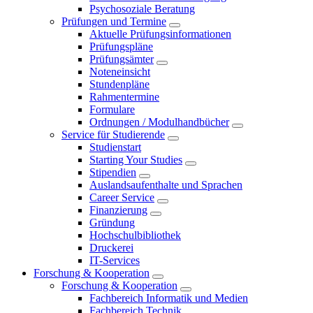
Psychosoziale Beratung
Prüfungen und Termine
Aktuelle Prüfungsinformationen
Prüfungspläne
Prüfungsämter
Noteneinsicht
Stundenpläne
Rahmentermine
Formulare
Ordnungen / Modulhandbücher
Service für Studierende
Studienstart
Starting Your Studies
Stipendien
Auslandsaufenthalte und Sprachen
Career Service
Finanzierung
Gründung
Hochschulbibliothek
Druckerei
IT-Services
Forschung & Kooperation
Forschung & Kooperation
Fachbereich Informatik und Medien
Fachbereich Technik