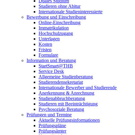
Duales Studium
Studieren ohne Abitur
Internationale Studieninteressierte
Bewerbung und Einschreibung
Online-Einschreibung
Immatrikulation
Hochschulzugang
Unterlagen
Kosten
Fristen
Formulare
Information und Beratung
StartSmart@THB
Service Desk
Allgemeine Studienberatung
Studierendensekretariat
Internationale Bewerber und Studierende
Anerkennung & Anrechnung
Studienabbruchberatung
Studieren mit Beeinträchtigung
Psychosoziale Beratung
Prüfungen und Termine
Aktuelle Prüfungsinformationen
Prüfungspläne
Prüfungsämter