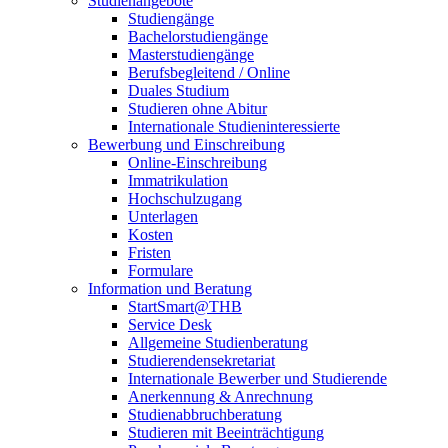
Studienangebote
Studiengänge
Bachelorstudiengänge
Masterstudiengänge
Berufsbegleitend / Online
Duales Studium
Studieren ohne Abitur
Internationale Studieninteressierte
Bewerbung und Einschreibung
Online-Einschreibung
Immatrikulation
Hochschulzugang
Unterlagen
Kosten
Fristen
Formulare
Information und Beratung
StartSmart@THB
Service Desk
Allgemeine Studienberatung
Studierendensekretariat
Internationale Bewerber und Studierende
Anerkennung & Anrechnung
Studienabbruchberatung
Studieren mit Beeinträchtigung