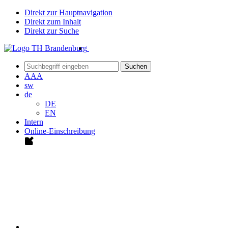
Direkt zur Hauptnavigation
Direkt zum Inhalt
Direkt zur Suche
Suchen
A
A
A
sw
de
DE
EN
Intern
Online-Einschreibung