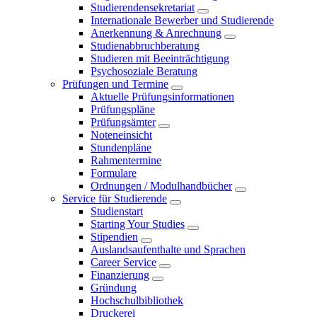
Studierendensekretariat
Internationale Bewerber und Studierende
Anerkennung & Anrechnung
Studienabbruchberatung
Studieren mit Beeinträchtigung
Psychosoziale Beratung
Prüfungen und Termine
Aktuelle Prüfungsinformationen
Prüfungspläne
Prüfungsämter
Noteneinsicht
Stundenpläne
Rahmentermine
Formulare
Ordnungen / Modulhandbücher
Service für Studierende
Studienstart
Starting Your Studies
Stipendien
Auslandsaufenthalte und Sprachen
Career Service
Finanzierung
Gründung
Hochschulbibliothek
Druckerei