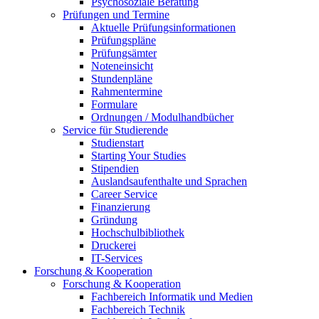
Psychosoziale Beratung
Prüfungen und Termine
Aktuelle Prüfungsinformationen
Prüfungspläne
Prüfungsämter
Noteneinsicht
Stundenpläne
Rahmentermine
Formulare
Ordnungen / Modulhandbücher
Service für Studierende
Studienstart
Starting Your Studies
Stipendien
Auslandsaufenthalte und Sprachen
Career Service
Finanzierung
Gründung
Hochschulbibliothek
Druckerei
IT-Services
Forschung & Kooperation
Forschung & Kooperation
Fachbereich Informatik und Medien
Fachbereich Technik