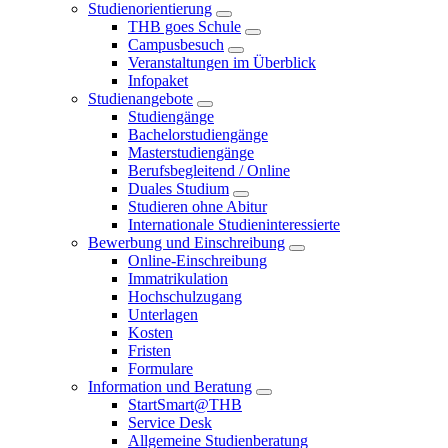
Studienorientierung
THB goes Schule
Campusbesuch
Veranstaltungen im Überblick
Infopaket
Studienangebote
Studiengänge
Bachelorstudiengänge
Masterstudiengänge
Berufsbegleitend / Online
Duales Studium
Studieren ohne Abitur
Internationale Studieninteressierte
Bewerbung und Einschreibung
Online-Einschreibung
Immatrikulation
Hochschulzugang
Unterlagen
Kosten
Fristen
Formulare
Information und Beratung
StartSmart@THB
Service Desk
Allgemeine Studienberatung