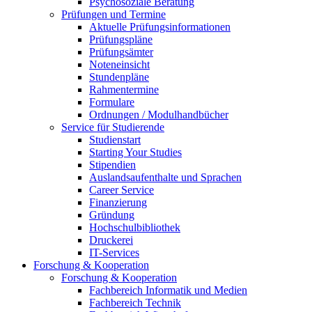
Psychosoziale Beratung
Prüfungen und Termine
Aktuelle Prüfungsinformationen
Prüfungspläne
Prüfungsämter
Noteneinsicht
Stundenpläne
Rahmentermine
Formulare
Ordnungen / Modulhandbücher
Service für Studierende
Studienstart
Starting Your Studies
Stipendien
Auslandsaufenthalte und Sprachen
Career Service
Finanzierung
Gründung
Hochschulbibliothek
Druckerei
IT-Services
Forschung & Kooperation
Forschung & Kooperation
Fachbereich Informatik und Medien
Fachbereich Technik