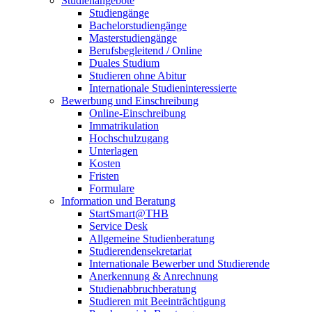
Studienangebote
Studiengänge
Bachelorstudiengänge
Masterstudiengänge
Berufsbegleitend / Online
Duales Studium
Studieren ohne Abitur
Internationale Studieninteressierte
Bewerbung und Einschreibung
Online-Einschreibung
Immatrikulation
Hochschulzugang
Unterlagen
Kosten
Fristen
Formulare
Information und Beratung
StartSmart@THB
Service Desk
Allgemeine Studienberatung
Studierendensekretariat
Internationale Bewerber und Studierende
Anerkennung & Anrechnung
Studienabbruchberatung
Studieren mit Beeinträchtigung