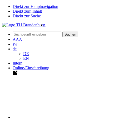
Direkt zur Hauptnavigation
Direkt zum Inhalt
Direkt zur Suche
Suchen
A
A
A
sw
de
DE
EN
Intern
Online-Einschreibung