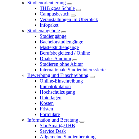
Studienorientierung
THB goes Schule
Campusbesuch
Veranstaltungen im Überblick
Infopaket
Studienangebote
Studiengänge
Bachelorstudiengänge
Masterstudiengänge
Berufsbegleitend / Online
Duales Studium
Studieren ohne Abitur
Internationale Studieninteressierte
Bewerbung und Einschreibung
Online-Einschreibung
Immatrikulation
Hochschulzugang
Unterlagen
Kosten
Fristen
Formulare
Information und Beratung
StartSmart@THB
Service Desk
Allgemeine Studienberatung