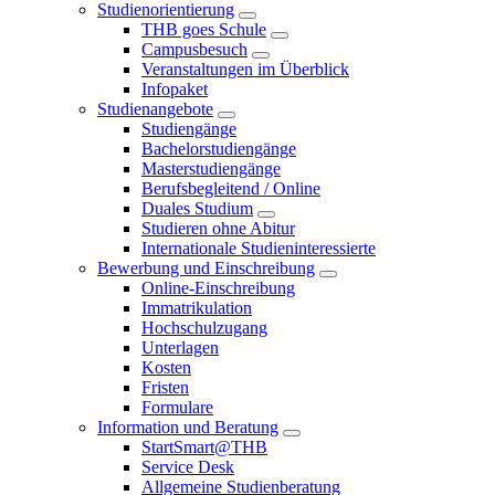
Studienorientierung
THB goes Schule
Campusbesuch
Veranstaltungen im Überblick
Infopaket
Studienangebote
Studiengänge
Bachelorstudiengänge
Masterstudiengänge
Berufsbegleitend / Online
Duales Studium
Studieren ohne Abitur
Internationale Studieninteressierte
Bewerbung und Einschreibung
Online-Einschreibung
Immatrikulation
Hochschulzugang
Unterlagen
Kosten
Fristen
Formulare
Information und Beratung
StartSmart@THB
Service Desk
Allgemeine Studienberatung