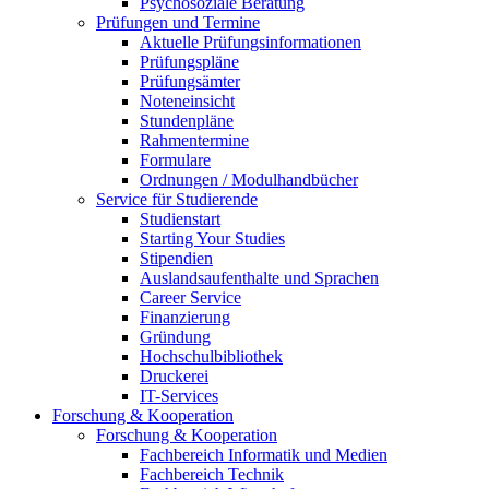
Psychosoziale Beratung
Prüfungen und Termine
Aktuelle Prüfungsinformationen
Prüfungspläne
Prüfungsämter
Noteneinsicht
Stundenpläne
Rahmentermine
Formulare
Ordnungen / Modulhandbücher
Service für Studierende
Studienstart
Starting Your Studies
Stipendien
Auslandsaufenthalte und Sprachen
Career Service
Finanzierung
Gründung
Hochschulbibliothek
Druckerei
IT-Services
Forschung & Kooperation
Forschung & Kooperation
Fachbereich Informatik und Medien
Fachbereich Technik