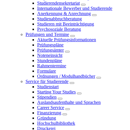
Studierendensekretariat
Internationale Bewerber und Studierende
Anerkennung & Anrechnung
Studienabbruchberatung
Studieren mit Beeinträchtigung
Psychosoziale Beratung
Prüfungen und Termine
Aktuelle Prüfungsinformationen
Prüfungspläne
Prüfungsämter
Noteneinsicht
Stundenpläne
Rahmentermine
Formulare
Ordnungen / Modulhandbücher
Service für Studierende
Studienstart
Starting Your Studies
Stipendien
Auslandsaufenthalte und Sprachen
Career Service
Finanzierung
Gründung
Hochschulbibliothek
Druckerei