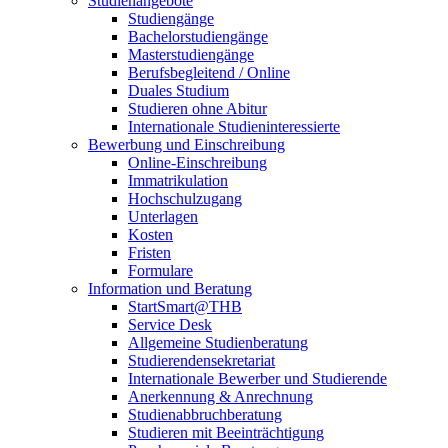
Studienangebote
Studiengänge
Bachelorstudiengänge
Masterstudiengänge
Berufsbegleitend / Online
Duales Studium
Studieren ohne Abitur
Internationale Studieninteressierte
Bewerbung und Einschreibung
Online-Einschreibung
Immatrikulation
Hochschulzugang
Unterlagen
Kosten
Fristen
Formulare
Information und Beratung
StartSmart@THB
Service Desk
Allgemeine Studienberatung
Studierendensekretariat
Internationale Bewerber und Studierende
Anerkennung & Anrechnung
Studienabbruchberatung
Studieren mit Beeinträchtigung