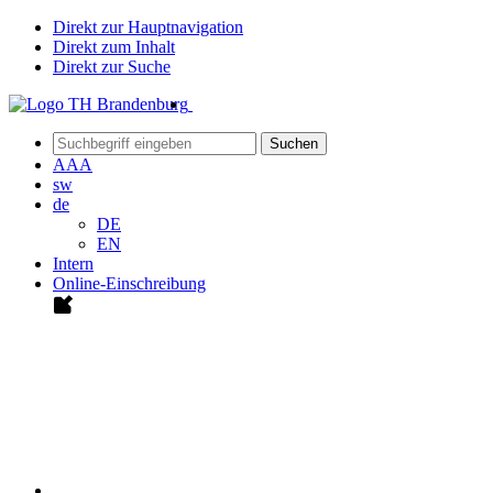
Direkt zur Hauptnavigation
Direkt zum Inhalt
Direkt zur Suche
Suchen
A
A
A
sw
de
DE
EN
Intern
Online-Einschreibung