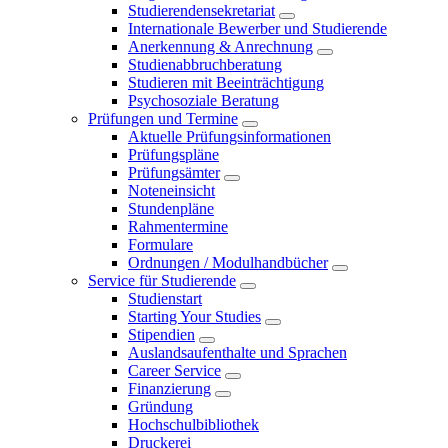
Studierendensekretariat
Internationale Bewerber und Studierende
Anerkennung & Anrechnung
Studienabbruchberatung
Studieren mit Beeinträchtigung
Psychosoziale Beratung
Prüfungen und Termine
Aktuelle Prüfungsinformationen
Prüfungspläne
Prüfungsämter
Noteneinsicht
Stundenpläne
Rahmentermine
Formulare
Ordnungen / Modulhandbücher
Service für Studierende
Studienstart
Starting Your Studies
Stipendien
Auslandsaufenthalte und Sprachen
Career Service
Finanzierung
Gründung
Hochschulbibliothek
Druckerei