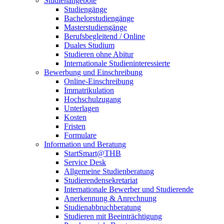
Studienangebote
Studiengänge
Bachelorstudiengänge
Masterstudiengänge
Berufsbegleitend / Online
Duales Studium
Studieren ohne Abitur
Internationale Studieninteressierte
Bewerbung und Einschreibung
Online-Einschreibung
Immatrikulation
Hochschulzugang
Unterlagen
Kosten
Fristen
Formulare
Information und Beratung
StartSmart@THB
Service Desk
Allgemeine Studienberatung
Studierendensekretariat
Internationale Bewerber und Studierende
Anerkennung & Anrechnung
Studienabbruchberatung
Studieren mit Beeinträchtigung