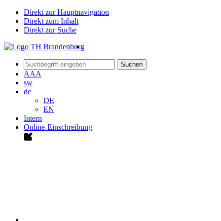
Direkt zur Hauptnavigation
Direkt zum Inhalt
Direkt zur Suche
Suchen
A
A
A
sw
de
DE
EN
Intern
Online-Einschreibung