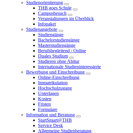
Studienorientierung
THB goes Schule
Campusbesuch
Veranstaltungen im Überblick
Infopaket
Studienangebote
Studiengänge
Bachelorstudiengänge
Masterstudiengänge
Berufsbegleitend / Online
Duales Studium
Studieren ohne Abitur
Internationale Studieninteressierte
Bewerbung und Einschreibung
Online-Einschreibung
Immatrikulation
Hochschulzugang
Unterlagen
Kosten
Fristen
Formulare
Information und Beratung
StartSmart@THB
Service Desk
Allgemeine Studienberatung