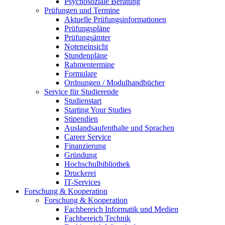
Psychosoziale Beratung
Prüfungen und Termine
Aktuelle Prüfungsinformationen
Prüfungspläne
Prüfungsämter
Noteneinsicht
Stundenpläne
Rahmentermine
Formulare
Ordnungen / Modulhandbücher
Service für Studierende
Studienstart
Starting Your Studies
Stipendien
Auslandsaufenthalte und Sprachen
Career Service
Finanzierung
Gründung
Hochschulbibliothek
Druckerei
IT-Services
Forschung & Kooperation
Forschung & Kooperation
Fachbereich Informatik und Medien
Fachbereich Technik