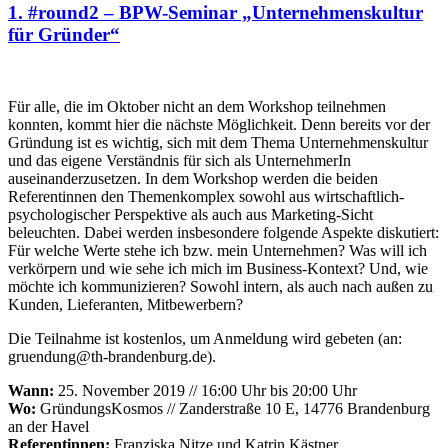
1. #round2 – BPW-Seminar „Unternehmenskultur
für Gründer“
Für alle, die im Oktober nicht an dem Workshop teilnehmen
konnten, kommt hier die nächste Möglichkeit. Denn bereits vor der
Gründung ist es wichtig, sich mit dem Thema Unternehmenskultur
und das eigene Verständnis für sich als UnternehmerIn
auseinanderzusetzen. In dem Workshop werden die beiden
Referentinnen den Themenkomplex sowohl aus wirtschaftlich-
psychologischer Perspektive als auch aus Marketing-Sicht
beleuchten. Dabei werden insbesondere folgende Aspekte diskutiert:
Für welche Werte stehe ich bzw. mein Unternehmen? Was will ich
verkörpern und wie sehe ich mich im Business-Kontext? Und, wie
möchte ich kommunizieren? Sowohl intern, als auch nach außen zu
Kunden, Lieferanten, Mitbewerbern?
Die Teilnahme ist kostenlos, um Anmeldung wird gebeten (an:
gruendung@th-brandenburg.de).
Wann:
25. November 2019 // 16:00 Uhr bis 20:00 Uhr
Wo:
GründungsKosmos // Zanderstraße 10 E, 14776 Brandenburg
an der Havel
Referentinnen:
Franziska Nitze und Katrin Kästner