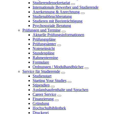
Studierendensekretariat
Internationale Bewerber und Studierende
Anerkennung & Anrechnung
Studienabbruchberatung
Studieren mit Beeinträchtigung
Psychosoziale Beratung
Prüfungen und Termine
Aktuelle Prüfungsinformationen
Prüfungspläne
Prüfungsämter
Noteneinsicht
Stundenpläne
Rahmentermine
Formulare
Ordnungen / Modulhandbücher
Service für Studierende
Studienstart
Starting Your Studies
Stipendien
Auslandsaufenthalte und Sprachen
Career Service
Finanzierung
Gründung
Hochschulbibliothek
Druckerei