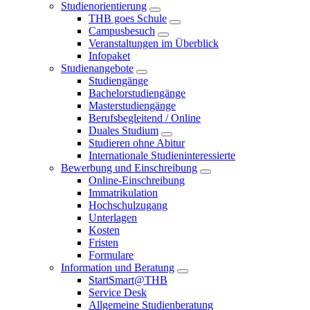
Studienorientierung
THB goes Schule
Campusbesuch
Veranstaltungen im Überblick
Infopaket
Studienangebote
Studiengänge
Bachelorstudiengänge
Masterstudiengänge
Berufsbegleitend / Online
Duales Studium
Studieren ohne Abitur
Internationale Studieninteressierte
Bewerbung und Einschreibung
Online-Einschreibung
Immatrikulation
Hochschulzugang
Unterlagen
Kosten
Fristen
Formulare
Information und Beratung
StartSmart@THB
Service Desk
Allgemeine Studienberatung