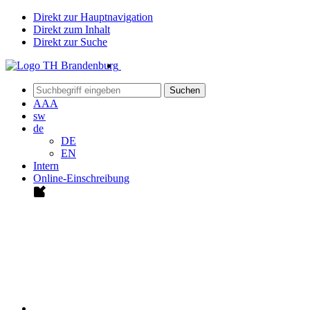
Direkt zur Hauptnavigation
Direkt zum Inhalt
Direkt zur Suche
Suchen
A
A
A
sw
de
DE
EN
Intern
Online-Einschreibung