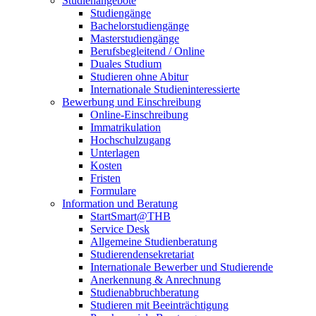
Studienangebote
Studiengänge
Bachelorstudiengänge
Masterstudiengänge
Berufsbegleitend / Online
Duales Studium
Studieren ohne Abitur
Internationale Studieninteressierte
Bewerbung und Einschreibung
Online-Einschreibung
Immatrikulation
Hochschulzugang
Unterlagen
Kosten
Fristen
Formulare
Information und Beratung
StartSmart@THB
Service Desk
Allgemeine Studienberatung
Studierendensekretariat
Internationale Bewerber und Studierende
Anerkennung & Anrechnung
Studienabbruchberatung
Studieren mit Beeinträchtigung