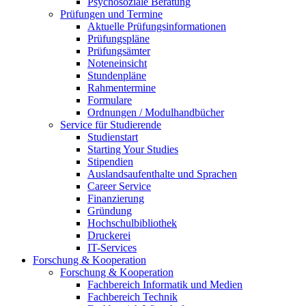
Psychosoziale Beratung
Prüfungen und Termine
Aktuelle Prüfungsinformationen
Prüfungspläne
Prüfungsämter
Noteneinsicht
Stundenpläne
Rahmentermine
Formulare
Ordnungen / Modulhandbücher
Service für Studierende
Studienstart
Starting Your Studies
Stipendien
Auslandsaufenthalte und Sprachen
Career Service
Finanzierung
Gründung
Hochschulbibliothek
Druckerei
IT-Services
Forschung & Kooperation
Forschung & Kooperation
Fachbereich Informatik und Medien
Fachbereich Technik