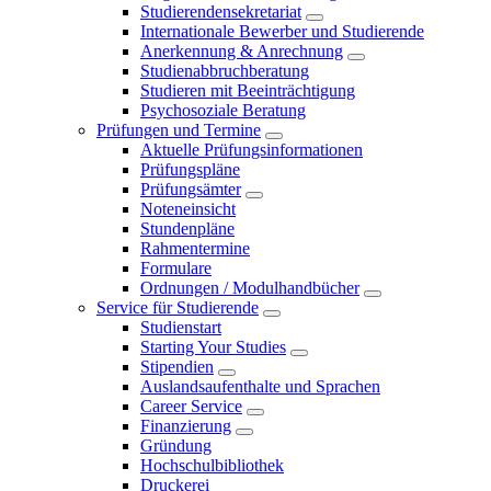
Studierendensekretariat
Internationale Bewerber und Studierende
Anerkennung & Anrechnung
Studienabbruchberatung
Studieren mit Beeinträchtigung
Psychosoziale Beratung
Prüfungen und Termine
Aktuelle Prüfungsinformationen
Prüfungspläne
Prüfungsämter
Noteneinsicht
Stundenpläne
Rahmentermine
Formulare
Ordnungen / Modulhandbücher
Service für Studierende
Studienstart
Starting Your Studies
Stipendien
Auslandsaufenthalte und Sprachen
Career Service
Finanzierung
Gründung
Hochschulbibliothek
Druckerei