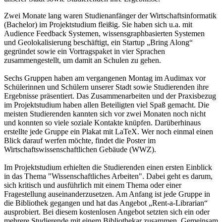
Zwei Monate lang waren Studienanfänger der Wirtschaftsinformatik
(Bachelor) im Projektstudium fleißig. Sie haben sich u.a. mit
Audience Feedback Systemen, wissensgraphbasierten Systemen
und Geolokalisierung beschäftigt, ein Startup „Bring Along“
gegründet sowie ein Vortragspaket in vier Sprachen
zusammengestellt, um damit an Schulen zu gehen.
Sechs Gruppen haben am vergangenen Montag im Audimax vor
Schülerinnen und Schülern unserer Stadt sowie Studierenden ihre
Ergebnisse präsentiert. Das Zusammenarbeiten und der Praxisbezug
im Projektstudium haben allen Beteiligten viel Spaß gemacht. Die
meisten Studierenden kannten sich vor zwei Monaten noch nicht
und konnten so viele soziale Kontakte knüpfen. Darüberhinaus
erstellte jede Gruppe ein Plakat mit LaTeX. Wer noch einmal einen
Blick darauf werfen möchte, findet die Poster im
Wirtschaftswissenschaftlichen Gebäude (WWZ).
Im Projektstudium erhielten die Studierenden einen ersten Einblick
in das Thema "Wissenschaftliches Arbeiten". Dabei geht es darum,
sich kritisch und ausführlich mit einem Thema oder einer
Fragestellung auseinanderzusetzen. Am Anfang ist jede Gruppe in
die Bibliothek gegangen und hat das Angebot „Rent-a-Librarian“
ausprobiert. Bei diesem kostenlosen Angebot setzten sich ein oder
mehrere Studierende mit einem Bibliothekar zusammen. Gemeinsam