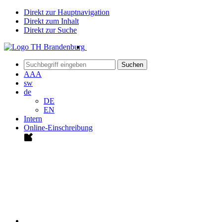
Direkt zur Hauptnavigation
Direkt zum Inhalt
Direkt zur Suche
Suchen
A
A
A
sw
de
DE
EN
Intern
Online-Einschreibung