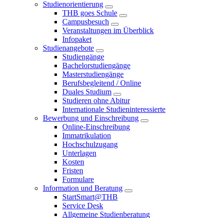
Studienorientierung
THB goes Schule
Campusbesuch
Veranstaltungen im Überblick
Infopaket
Studienangebote
Studiengänge
Bachelorstudiengänge
Masterstudiengänge
Berufsbegleitend / Online
Duales Studium
Studieren ohne Abitur
Internationale Studieninteressierte
Bewerbung und Einschreibung
Online-Einschreibung
Immatrikulation
Hochschulzugang
Unterlagen
Kosten
Fristen
Formulare
Information und Beratung
StartSmart@THB
Service Desk
Allgemeine Studienberatung