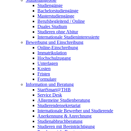
Studienangebote
Studiengänge
Bachelorstudiengänge
Masterstudiengänge
Berufsbegleitend / Online
Duales Studium
Studieren ohne Abitur
Internationale Studieninteressierte
Bewerbung und Einschreibung
Online-Einschreibung
Immatrikulation
Hochschulzugang
Unterlagen
Kosten
Fristen
Formulare
Information und Beratung
StartSmart@THB
Service Desk
Allgemeine Studienberatung
Studierendensekretariat
Internationale Bewerber und Studierende
Anerkennung & Anrechnung
Studienabbruchberatung
Studieren mit Beeinträchtigung