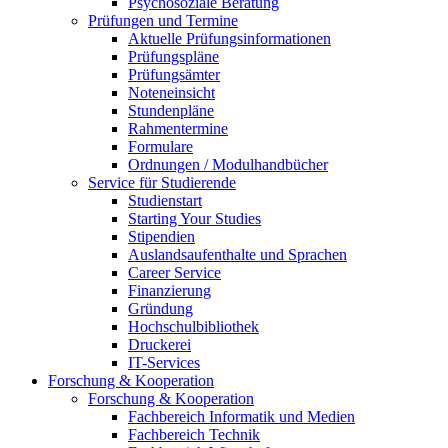
Psychosoziale Beratung
Prüfungen und Termine
Aktuelle Prüfungsinformationen
Prüfungspläne
Prüfungsämter
Noteneinsicht
Stundenpläne
Rahmentermine
Formulare
Ordnungen / Modulhandbücher
Service für Studierende
Studienstart
Starting Your Studies
Stipendien
Auslandsaufenthalte und Sprachen
Career Service
Finanzierung
Gründung
Hochschulbibliothek
Druckerei
IT-Services
Forschung & Kooperation
Forschung & Kooperation
Fachbereich Informatik und Medien
Fachbereich Technik