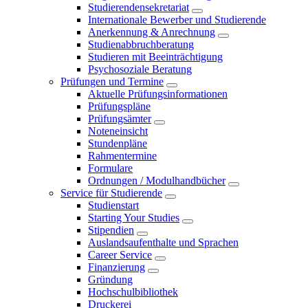
Studierendensekretariat
Internationale Bewerber und Studierende
Anerkennung & Anrechnung
Studienabbruchberatung
Studieren mit Beeinträchtigung
Psychosoziale Beratung
Prüfungen und Termine
Aktuelle Prüfungsinformationen
Prüfungspläne
Prüfungsämter
Noteneinsicht
Stundenpläne
Rahmentermine
Formulare
Ordnungen / Modulhandbücher
Service für Studierende
Studienstart
Starting Your Studies
Stipendien
Auslandsaufenthalte und Sprachen
Career Service
Finanzierung
Gründung
Hochschulbibliothek
Druckerei