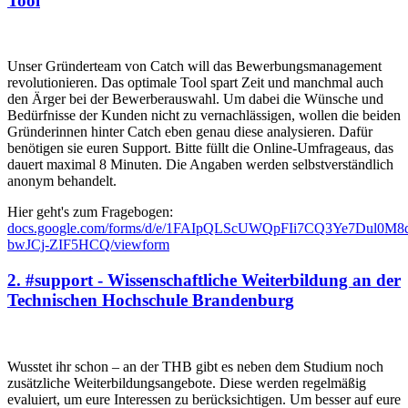
Tool
Unser Gründerteam von Catch will das Bewerbungsmanagement
revolutionieren. Das optimale Tool spart Zeit und manchmal auch
den Ärger bei der Bewerberauswahl. Um dabei die Wünsche und
Bedürfnisse der Kunden nicht zu vernachlässigen, wollen die beiden
Gründerinnen hinter Catch eben genau diese analysieren. Dafür
benötigen sie euren Support. Bitte füllt die Online-Umfrageaus, das
dauert maximal 8 Minuten. Die Angaben werden selbstverständlich
anonym behandelt.
Hier geht's zum Fragebogen:
docs.google.com/forms/d/e/1FAIpQLScUWQpFIi7CQ3Ye7Dul0
bwJCj-ZIF5HCQ/viewform
2. #support - Wissenschaftliche Weiterbildung an der
Technischen Hochschule Brandenburg
Wusstet ihr schon – an der THB gibt es neben dem Studium noch
zusätzliche Weiterbildungsangebote. Diese werden regelmäßig
evaluiert, um eure Interessen zu berücksichtigen. Um besser auf eure