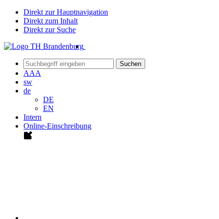
Direkt zur Hauptnavigation
Direkt zum Inhalt
Direkt zur Suche
Suchen
A
A
A
sw
de
DE
EN
Intern
Online-Einschreibung