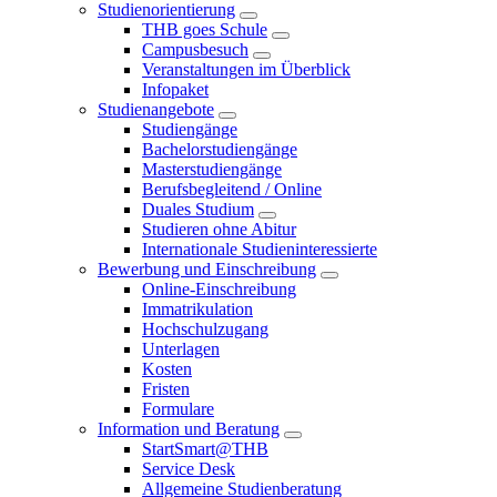
Studienorientierung
THB goes Schule
Campusbesuch
Veranstaltungen im Überblick
Infopaket
Studienangebote
Studiengänge
Bachelorstudiengänge
Masterstudiengänge
Berufsbegleitend / Online
Duales Studium
Studieren ohne Abitur
Internationale Studieninteressierte
Bewerbung und Einschreibung
Online-Einschreibung
Immatrikulation
Hochschulzugang
Unterlagen
Kosten
Fristen
Formulare
Information und Beratung
StartSmart@THB
Service Desk
Allgemeine Studienberatung