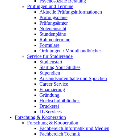
Psychosoziale Beratung
Prüfungen und Termine
Aktuelle Prüfungsinformationen
Prüfungspläne
Prüfungsämter
Noteneinsicht
Stundenpläne
Rahmentermine
Formulare
Ordnungen / Modulhandbücher
Service für Studierende
Studienstart
Starting Your Studies
Stipendien
Auslandsaufenthalte und Sprachen
Career Service
Finanzierung
Gründung
Hochschulbibliothek
Druckerei
IT-Services
Forschung & Kooperation
Forschung & Kooperation
Fachbereich Informatik und Medien
Fachbereich Technik