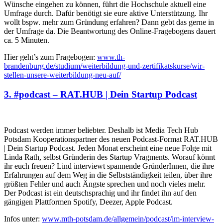
Wünsche eingehen zu können, führt die Hochschule aktuell eine
Umfrage durch. Dafür benötigt sie eure aktive Unterstützung. Ihr
wollt bspw. mehr zum Gründung erfahren? Dann gebt das gerne in
der Umfrage da. Die Beantwortung des Online-Fragebogens dauert
ca. 5 Minuten.
Hier geht’s zum Fragebogen:
www.th-
brandenburg.de/studium/weiterbildung-und-zertifikatskurse/wir-
stellen-unsere-weiterbildung-neu-auf/
3. #podcast – RAT.HUB | Dein Startup Podcast
Podcast werden immer beliebter. Deshalb ist Media Tech Hub
Potsdam Kooperationspartner des neuen Podcast-Format RAT.HUB
| Dein Startup Podcast. Jeden Monat erscheint eine neue Folge mit
Linda Rath, selbst Gründerin des Startup Vragments. Worauf könnt
ihr euch freuen? Lind interviewt spannende GründerInnen, die ihre
Erfahrungen auf dem Weg in die Selbstständigkeit teilen, über ihre
größten Fehler und auch Ängste sprechen und noch vieles mehr.
Der Podcast ist ein deutschsprachig und ihr findet ihn auf den
gängigen Plattformen Spotify, Deezer, Apple Podcast.
Infos unter:
www.mth-potsdam.de/allgemein/podcast/im-interview-