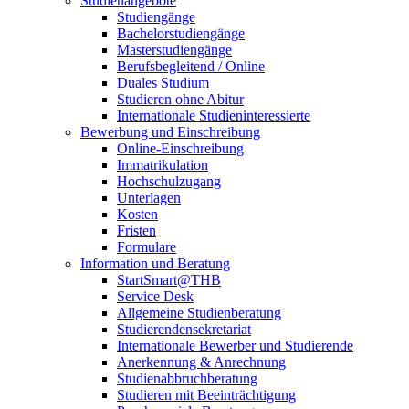
Studienangebote
Studiengänge
Bachelorstudiengänge
Masterstudiengänge
Berufsbegleitend / Online
Duales Studium
Studieren ohne Abitur
Internationale Studieninteressierte
Bewerbung und Einschreibung
Online-Einschreibung
Immatrikulation
Hochschulzugang
Unterlagen
Kosten
Fristen
Formulare
Information und Beratung
StartSmart@THB
Service Desk
Allgemeine Studienberatung
Studierendensekretariat
Internationale Bewerber und Studierende
Anerkennung & Anrechnung
Studienabbruchberatung
Studieren mit Beeinträchtigung