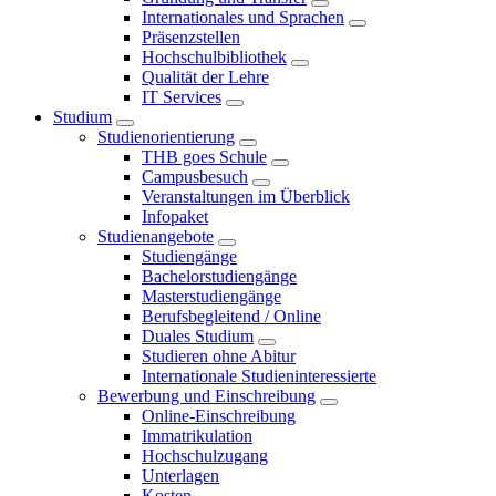
Internationales und Sprachen
Präsenzstellen
Hochschulbibliothek
Qualität der Lehre
IT Services
Studium
Studienorientierung
THB goes Schule
Campusbesuch
Veranstaltungen im Überblick
Infopaket
Studienangebote
Studiengänge
Bachelorstudiengänge
Masterstudiengänge
Berufsbegleitend / Online
Duales Studium
Studieren ohne Abitur
Internationale Studieninteressierte
Bewerbung und Einschreibung
Online-Einschreibung
Immatrikulation
Hochschulzugang
Unterlagen
Kosten