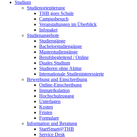
Studium
Studienorientierung
THB goes Schule
Campusbesuch
Veranstaltungen im Überblick
Infopaket
Studienangebote
Studiengänge
Bachelorstudiengänge
Masterstudiengänge
Berufsbegleitend / Online
Duales Studium
Studieren ohne Abitur
Internationale Studieninteressierte
Bewerbung und Einschreibung
Online-Einschreibung
Immatrikulation
Hochschulzugang
Unterlagen
Kosten
Fristen
Formulare
Information und Beratung
StartSmart@THB
Service Desk