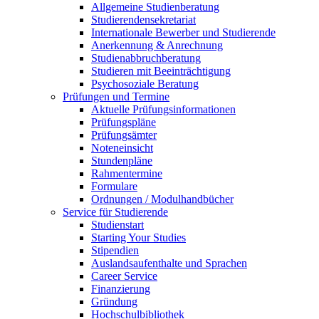
Allgemeine Studienberatung
Studierendensekretariat
Internationale Bewerber und Studierende
Anerkennung & Anrechnung
Studienabbruchberatung
Studieren mit Beeinträchtigung
Psychosoziale Beratung
Prüfungen und Termine
Aktuelle Prüfungsinformationen
Prüfungspläne
Prüfungsämter
Noteneinsicht
Stundenpläne
Rahmentermine
Formulare
Ordnungen / Modulhandbücher
Service für Studierende
Studienstart
Starting Your Studies
Stipendien
Auslandsaufenthalte und Sprachen
Career Service
Finanzierung
Gründung
Hochschulbibliothek