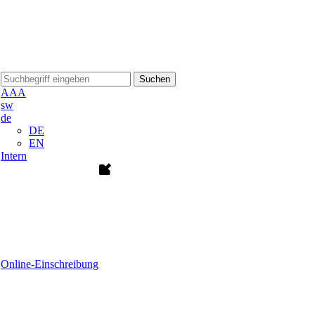
Suchen
A
A
A
sw
de
DE
EN
Intern
Online-Einschreibung