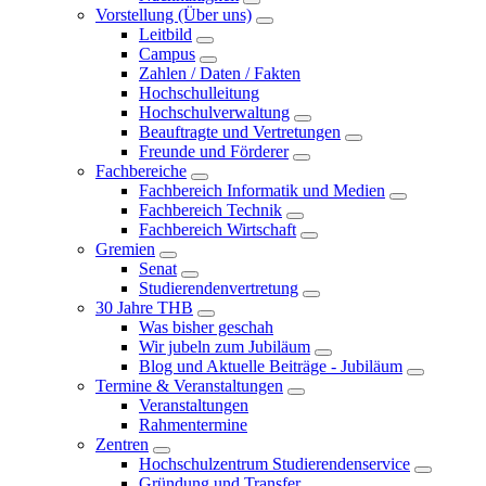
Vorstellung (Über uns)
Leitbild
Campus
Zahlen / Daten / Fakten
Hochschulleitung
Hochschulverwaltung
Beauftragte und Vertretungen
Freunde und Förderer
Fachbereiche
Fachbereich Informatik und Medien
Fachbereich Technik
Fachbereich Wirtschaft
Gremien
Senat
Studierendenvertretung
30 Jahre THB
Was bisher geschah
Wir jubeln zum Jubiläum
Blog und Aktuelle Beiträge - Jubiläum
Termine & Veranstaltungen
Veranstaltungen
Rahmentermine
Zentren
Hochschulzentrum Studierendenservice
Gründung und Transfer