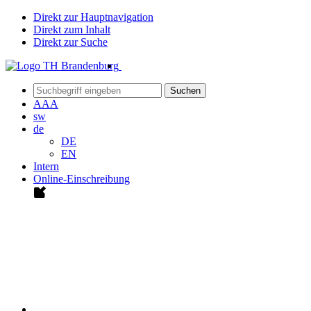
Direkt zur Hauptnavigation
Direkt zum Inhalt
Direkt zur Suche
Suchen
A
A
A
sw
de
DE
EN
Intern
Online-Einschreibung