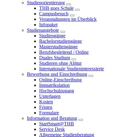
Studienorientierung
THB goes Schule
Campusbesuch
Veranstaltungen im Überblick
Infopaket
Studienangebote
Studiengänge
Bachelorstudiengänge
Masterstudiengänge
Berufsbegleitend / Online
Duales Studium
Studieren ohne Abitur
Internationale Studieninteressierte
Bewerbung und Einschreibung
Online-Einschreibung
Immatrikulation
Hochschulzugang
Unterlagen
Kosten
Fristen
Formulare
Information und Beratung
StartSmart@THB
Service Desk
Allgemeine Studienberatung