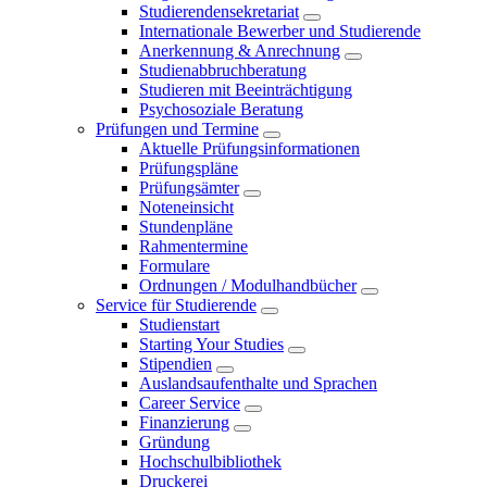
Studierendensekretariat
Internationale Bewerber und Studierende
Anerkennung & Anrechnung
Studienabbruchberatung
Studieren mit Beeinträchtigung
Psychosoziale Beratung
Prüfungen und Termine
Aktuelle Prüfungsinformationen
Prüfungspläne
Prüfungsämter
Noteneinsicht
Stundenpläne
Rahmentermine
Formulare
Ordnungen / Modulhandbücher
Service für Studierende
Studienstart
Starting Your Studies
Stipendien
Auslandsaufenthalte und Sprachen
Career Service
Finanzierung
Gründung
Hochschulbibliothek
Druckerei