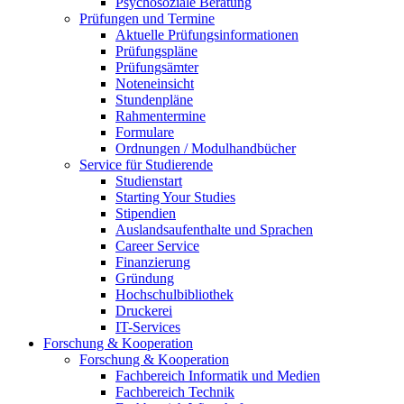
Psychosoziale Beratung
Prüfungen und Termine
Aktuelle Prüfungsinformationen
Prüfungspläne
Prüfungsämter
Noteneinsicht
Stundenpläne
Rahmentermine
Formulare
Ordnungen / Modulhandbücher
Service für Studierende
Studienstart
Starting Your Studies
Stipendien
Auslandsaufenthalte und Sprachen
Career Service
Finanzierung
Gründung
Hochschulbibliothek
Druckerei
IT-Services
Forschung & Kooperation
Forschung & Kooperation
Fachbereich Informatik und Medien
Fachbereich Technik