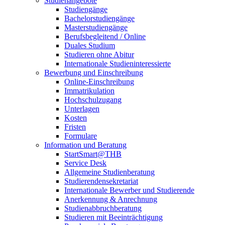
Studienangebote
Studiengänge
Bachelorstudiengänge
Masterstudiengänge
Berufsbegleitend / Online
Duales Studium
Studieren ohne Abitur
Internationale Studieninteressierte
Bewerbung und Einschreibung
Online-Einschreibung
Immatrikulation
Hochschulzugang
Unterlagen
Kosten
Fristen
Formulare
Information und Beratung
StartSmart@THB
Service Desk
Allgemeine Studienberatung
Studierendensekretariat
Internationale Bewerber und Studierende
Anerkennung & Anrechnung
Studienabbruchberatung
Studieren mit Beeinträchtigung