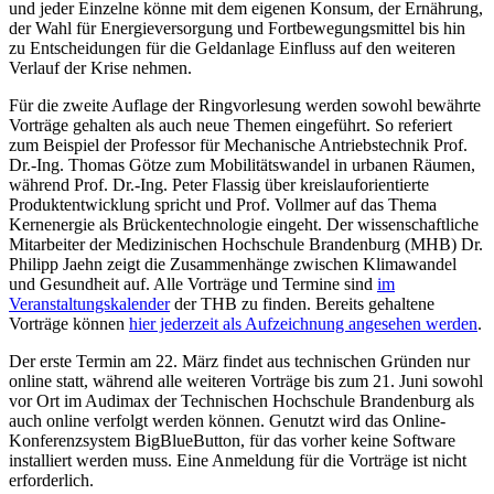
und jeder Einzelne könne mit dem eigenen Konsum, der Ernährung,
der Wahl für Energieversorgung und Fortbewegungsmittel bis hin
zu Entscheidungen für die Geldanlage Einfluss auf den weiteren
Verlauf der Krise nehmen.
Für die zweite Auflage der Ringvorlesung werden sowohl bewährte
Vorträge gehalten als auch neue Themen eingeführt. So referiert
zum Beispiel der Professor für Mechanische Antriebstechnik Prof.
Dr.-Ing. Thomas Götze zum Mobilitätswandel in urbanen Räumen,
während Prof. Dr.-Ing. Peter Flassig über kreislauforientierte
Produktentwicklung spricht und Prof. Vollmer auf das Thema
Kernenergie als Brückentechnologie eingeht. Der wissenschaftliche
Mitarbeiter der Medizinischen Hochschule Brandenburg (MHB) Dr.
Philipp Jaehn zeigt die Zusammenhänge zwischen Klimawandel
und Gesundheit auf. Alle Vorträge und Termine sind
im
Veranstaltungskalender
der THB zu finden. Bereits gehaltene
Vorträge können
hier jederzeit als Aufzeichnung angesehen werden
.
Der erste Termin am 22. März findet aus technischen Gründen nur
online statt, während alle weiteren Vorträge bis zum 21. Juni sowohl
vor Ort im Audimax der Technischen Hochschule Brandenburg als
auch online verfolgt werden können. Genutzt wird das Online-
Konferenzsystem BigBlueButton, für das vorher keine Software
installiert werden muss. Eine Anmeldung für die Vorträge ist nicht
erforderlich.