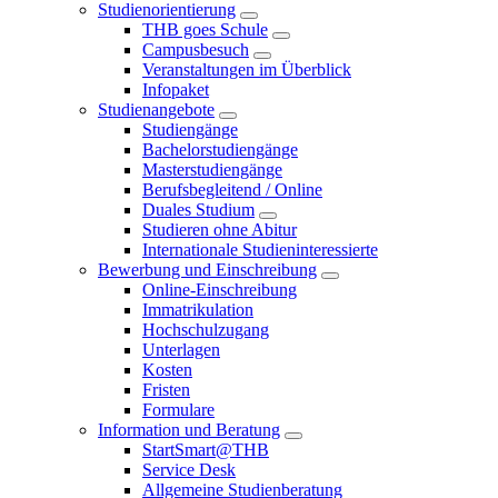
Studienorientierung
THB goes Schule
Campusbesuch
Veranstaltungen im Überblick
Infopaket
Studienangebote
Studiengänge
Bachelorstudiengänge
Masterstudiengänge
Berufsbegleitend / Online
Duales Studium
Studieren ohne Abitur
Internationale Studieninteressierte
Bewerbung und Einschreibung
Online-Einschreibung
Immatrikulation
Hochschulzugang
Unterlagen
Kosten
Fristen
Formulare
Information und Beratung
StartSmart@THB
Service Desk
Allgemeine Studienberatung