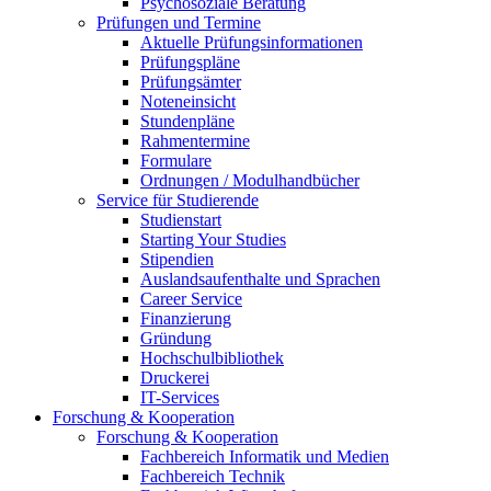
Psychosoziale Beratung
Prüfungen und Termine
Aktuelle Prüfungsinformationen
Prüfungspläne
Prüfungsämter
Noteneinsicht
Stundenpläne
Rahmentermine
Formulare
Ordnungen / Modulhandbücher
Service für Studierende
Studienstart
Starting Your Studies
Stipendien
Auslandsaufenthalte und Sprachen
Career Service
Finanzierung
Gründung
Hochschulbibliothek
Druckerei
IT-Services
Forschung & Kooperation
Forschung & Kooperation
Fachbereich Informatik und Medien
Fachbereich Technik