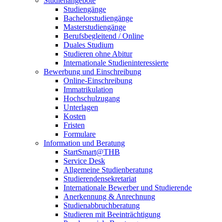
Studienangebote
Studiengänge
Bachelorstudiengänge
Masterstudiengänge
Berufsbegleitend / Online
Duales Studium
Studieren ohne Abitur
Internationale Studieninteressierte
Bewerbung und Einschreibung
Online-Einschreibung
Immatrikulation
Hochschulzugang
Unterlagen
Kosten
Fristen
Formulare
Information und Beratung
StartSmart@THB
Service Desk
Allgemeine Studienberatung
Studierendensekretariat
Internationale Bewerber und Studierende
Anerkennung & Anrechnung
Studienabbruchberatung
Studieren mit Beeinträchtigung