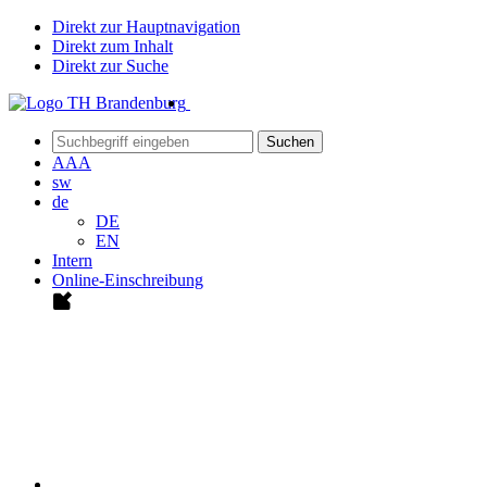
Direkt zur Hauptnavigation
Direkt zum Inhalt
Direkt zur Suche
Suchen
A
A
A
sw
de
DE
EN
Intern
Online-Einschreibung