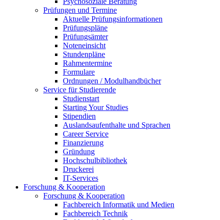
Psychosoziale Beratung
Prüfungen und Termine
Aktuelle Prüfungsinformationen
Prüfungspläne
Prüfungsämter
Noteneinsicht
Stundenpläne
Rahmentermine
Formulare
Ordnungen / Modulhandbücher
Service für Studierende
Studienstart
Starting Your Studies
Stipendien
Auslandsaufenthalte und Sprachen
Career Service
Finanzierung
Gründung
Hochschulbibliothek
Druckerei
IT-Services
Forschung & Kooperation
Forschung & Kooperation
Fachbereich Informatik und Medien
Fachbereich Technik