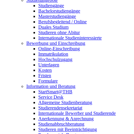
Studienangebote
Studiengänge
Bachelorstudiengänge
Masterstudiengänge
Berufsbegleitend / Online
Duales Studium
Studieren ohne Abitur
Internationale Studieninteressierte
Bewerbung und Einschreibung
Online-Einschreibung
Immatrikulation
Hochschulzugang
Unterlagen
Kosten
Fristen
Formulare
Information und Beratung
StartSmart@THB
Service Desk
Allgemeine Studienberatung
Studierendensekretariat
Internationale Bewerber und Studierende
Anerkennung & Anrechnung
Studienabbruchberatung
Studieren mit Beeinträchtigung