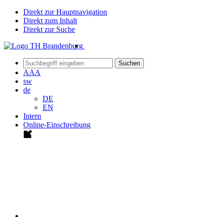
Direkt zur Hauptnavigation
Direkt zum Inhalt
Direkt zur Suche
Suchen
A
A
A
sw
de
DE
EN
Intern
Online-Einschreibung