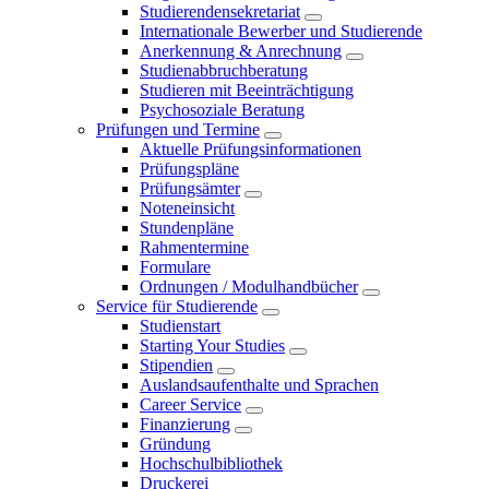
Studierendensekretariat
Internationale Bewerber und Studierende
Anerkennung & Anrechnung
Studienabbruchberatung
Studieren mit Beeinträchtigung
Psychosoziale Beratung
Prüfungen und Termine
Aktuelle Prüfungsinformationen
Prüfungspläne
Prüfungsämter
Noteneinsicht
Stundenpläne
Rahmentermine
Formulare
Ordnungen / Modulhandbücher
Service für Studierende
Studienstart
Starting Your Studies
Stipendien
Auslandsaufenthalte und Sprachen
Career Service
Finanzierung
Gründung
Hochschulbibliothek
Druckerei