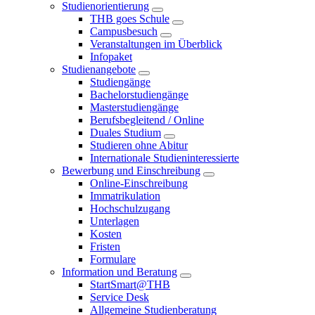
Studienorientierung
THB goes Schule
Campusbesuch
Veranstaltungen im Überblick
Infopaket
Studienangebote
Studiengänge
Bachelorstudiengänge
Masterstudiengänge
Berufsbegleitend / Online
Duales Studium
Studieren ohne Abitur
Internationale Studieninteressierte
Bewerbung und Einschreibung
Online-Einschreibung
Immatrikulation
Hochschulzugang
Unterlagen
Kosten
Fristen
Formulare
Information und Beratung
StartSmart@THB
Service Desk
Allgemeine Studienberatung