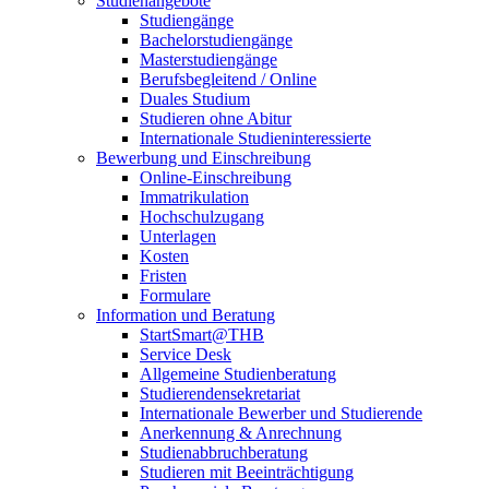
Studienangebote
Studiengänge
Bachelorstudiengänge
Masterstudiengänge
Berufsbegleitend / Online
Duales Studium
Studieren ohne Abitur
Internationale Studieninteressierte
Bewerbung und Einschreibung
Online-Einschreibung
Immatrikulation
Hochschulzugang
Unterlagen
Kosten
Fristen
Formulare
Information und Beratung
StartSmart@THB
Service Desk
Allgemeine Studienberatung
Studierendensekretariat
Internationale Bewerber und Studierende
Anerkennung & Anrechnung
Studienabbruchberatung
Studieren mit Beeinträchtigung