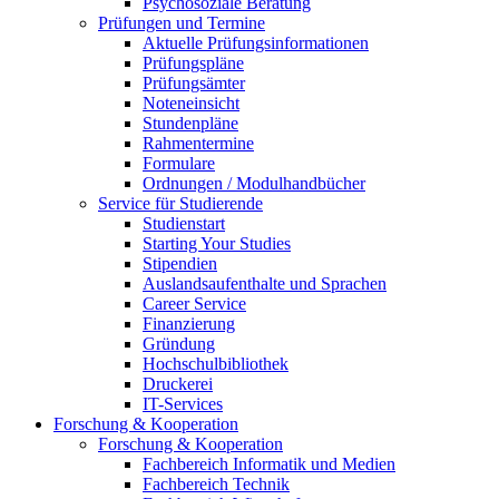
Psychosoziale Beratung
Prüfungen und Termine
Aktuelle Prüfungsinformationen
Prüfungspläne
Prüfungsämter
Noteneinsicht
Stundenpläne
Rahmentermine
Formulare
Ordnungen / Modulhandbücher
Service für Studierende
Studienstart
Starting Your Studies
Stipendien
Auslandsaufenthalte und Sprachen
Career Service
Finanzierung
Gründung
Hochschulbibliothek
Druckerei
IT-Services
Forschung & Kooperation
Forschung & Kooperation
Fachbereich Informatik und Medien
Fachbereich Technik