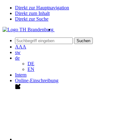
Direkt zur Hauptnavigation
Direkt zum Inhalt
Direkt zur Suche
Suchen
A
A
A
sw
de
DE
EN
Intern
Online-Einschreibung