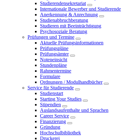
Studierendensekretariat
Internationale Bewerber und Studierende
Anerkennung & Anrechnung
Studienabbruchberatung
Studieren mit Beeinträchtigung
Psychosoziale Beratung
Prüfungen und Termine
Aktuelle Prüfungsinformationen
Prüfungspläne
Prüfungsämter
Noteneinsicht
Stundenpläne
Rahmentermine
Formulare
Ordnungen / Modulhandbücher
Service für Studierende
Studienstart
Starting Your Studies
Stipendien
Auslandsaufenthalte und Sprachen
Career Service
Finanzierung
Gründung
Hochschulbibliothek
Druckerei