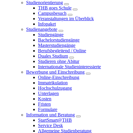
Studienorientierung
THB goes Schule
Campusbesuch
Veranstaltungen im Überblick
Infopaket
Studienangebote
Studiengänge
Bachelorstudiengänge
Masterstudiengänge
Berufsbegleitend / Online
Duales Studium
Studieren ohne Abitur
Internationale Studieninteressierte
Bewerbung und Einschreibung
Online-Einschreibung
Immatrikulation
Hochschulzugang
Unterlagen
Kosten
Fristen
Formulare
Information und Beratung
StartSmart@THB
Service Desk
Allgemeine Studienberatung