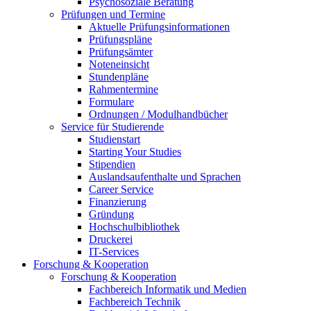
Psychosoziale Beratung
Prüfungen und Termine
Aktuelle Prüfungsinformationen
Prüfungspläne
Prüfungsämter
Noteneinsicht
Stundenpläne
Rahmentermine
Formulare
Ordnungen / Modulhandbücher
Service für Studierende
Studienstart
Starting Your Studies
Stipendien
Auslandsaufenthalte und Sprachen
Career Service
Finanzierung
Gründung
Hochschulbibliothek
Druckerei
IT-Services
Forschung & Kooperation
Forschung & Kooperation
Fachbereich Informatik und Medien
Fachbereich Technik