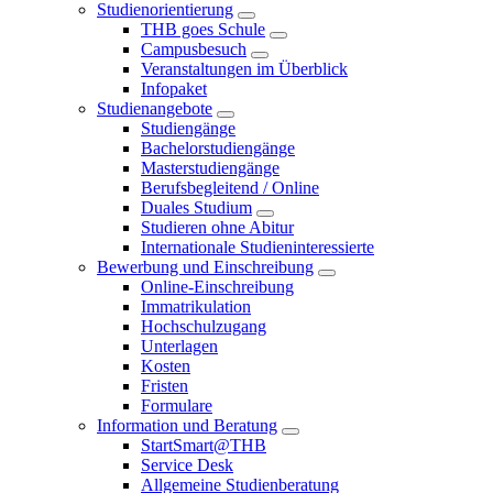
Studienorientierung
THB goes Schule
Campusbesuch
Veranstaltungen im Überblick
Infopaket
Studienangebote
Studiengänge
Bachelorstudiengänge
Masterstudiengänge
Berufsbegleitend / Online
Duales Studium
Studieren ohne Abitur
Internationale Studieninteressierte
Bewerbung und Einschreibung
Online-Einschreibung
Immatrikulation
Hochschulzugang
Unterlagen
Kosten
Fristen
Formulare
Information und Beratung
StartSmart@THB
Service Desk
Allgemeine Studienberatung