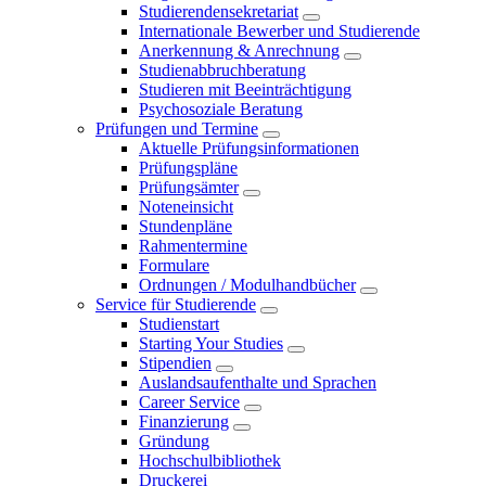
Studierendensekretariat
Internationale Bewerber und Studierende
Anerkennung & Anrechnung
Studienabbruchberatung
Studieren mit Beeinträchtigung
Psychosoziale Beratung
Prüfungen und Termine
Aktuelle Prüfungsinformationen
Prüfungspläne
Prüfungsämter
Noteneinsicht
Stundenpläne
Rahmentermine
Formulare
Ordnungen / Modulhandbücher
Service für Studierende
Studienstart
Starting Your Studies
Stipendien
Auslandsaufenthalte und Sprachen
Career Service
Finanzierung
Gründung
Hochschulbibliothek
Druckerei