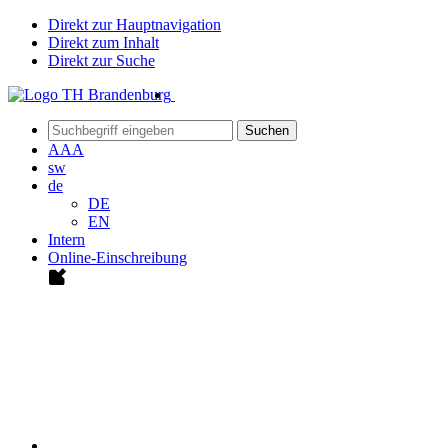
Direkt zur Hauptnavigation
Direkt zum Inhalt
Direkt zur Suche
Suchen
A
A
A
sw
de
DE
EN
Intern
Online-Einschreibung