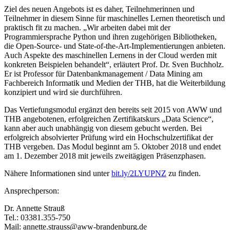
Ziel des neuen Angebots ist es daher, Teilnehmerinnen und
Teilnehmer in diesem Sinne für maschinelles Lernen theoretisch und
praktisch fit zu machen. „Wir arbeiten dabei mit der
Programmiersprache Python und ihren zugehörigen Bibliotheken,
die Open-Source- und State-of-the-Art-Implementierungen anbieten.
Auch Aspekte des maschinellen Lernens in der Cloud werden mit
konkreten Beispielen behandelt“, erläutert Prof. Dr. Sven Buchholz.
Er ist Professor für Datenbankmanagement / Data Mining am
Fachbereich Informatik und Medien der THB, hat die Weiterbildung
konzipiert und wird sie durchführen.
Das Vertiefungsmodul ergänzt den bereits seit 2015 von AWW und
THB angebotenen, erfolgreichen Zertifikatskurs „Data Science“,
kann aber auch unabhängig von diesem gebucht werden. Bei
erfolgreich absolvierter Prüfung wird ein Hochschulzertifikat der
THB vergeben. Das Modul beginnt am 5. Oktober 2018 und endet
am 1. Dezember 2018 mit jeweils zweitägigen Präsenzphasen.
Nähere Informationen sind unter
bit.ly/2LYUPNZ
zu finden.
Ansprechperson:
Dr. Annette Strauß
Tel.: 03381.355-750
Mail: annette.strauss@aww-brandenburg.de