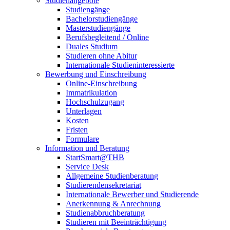
Studienangebote
Studiengänge
Bachelorstudiengänge
Masterstudiengänge
Berufsbegleitend / Online
Duales Studium
Studieren ohne Abitur
Internationale Studieninteressierte
Bewerbung und Einschreibung
Online-Einschreibung
Immatrikulation
Hochschulzugang
Unterlagen
Kosten
Fristen
Formulare
Information und Beratung
StartSmart@THB
Service Desk
Allgemeine Studienberatung
Studierendensekretariat
Internationale Bewerber und Studierende
Anerkennung & Anrechnung
Studienabbruchberatung
Studieren mit Beeinträchtigung