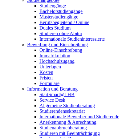
Studienangebote
Studiengänge
Bachelorstudiengänge
Masterstudiengänge
Berufsbegleitend / Online
Duales Studium
Studieren ohne Abitur
Internationale Studieninteressierte
Bewerbung und Einschreibung
Online-Einschreibung
Immatrikulation
Hochschulzugang
Unterlagen
Kosten
Fristen
Formulare
Information und Beratung
StartSmart@THB
Service Desk
Allgemeine Studienberatung
Studierendensekretariat
Internationale Bewerber und Studierende
Anerkennung & Anrechnung
Studienabbruchberatung
Studieren mit Beeinträchtigung