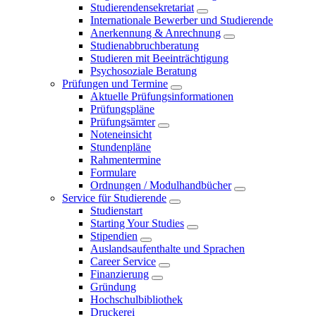
Studierendensekretariat
Internationale Bewerber und Studierende
Anerkennung & Anrechnung
Studienabbruchberatung
Studieren mit Beeinträchtigung
Psychosoziale Beratung
Prüfungen und Termine
Aktuelle Prüfungsinformationen
Prüfungspläne
Prüfungsämter
Noteneinsicht
Stundenpläne
Rahmentermine
Formulare
Ordnungen / Modulhandbücher
Service für Studierende
Studienstart
Starting Your Studies
Stipendien
Auslandsaufenthalte und Sprachen
Career Service
Finanzierung
Gründung
Hochschulbibliothek
Druckerei