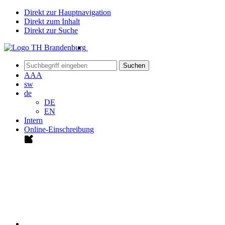
Direkt zur Hauptnavigation
Direkt zum Inhalt
Direkt zur Suche
Suchen
A
A
A
sw
de
DE
EN
Intern
Online-Einschreibung