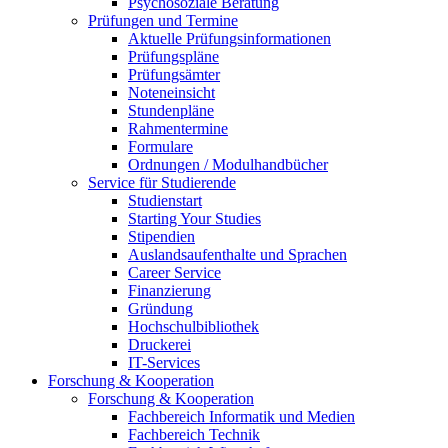
Psychosoziale Beratung
Prüfungen und Termine
Aktuelle Prüfungsinformationen
Prüfungspläne
Prüfungsämter
Noteneinsicht
Stundenpläne
Rahmentermine
Formulare
Ordnungen / Modulhandbücher
Service für Studierende
Studienstart
Starting Your Studies
Stipendien
Auslandsaufenthalte und Sprachen
Career Service
Finanzierung
Gründung
Hochschulbibliothek
Druckerei
IT-Services
Forschung & Kooperation
Forschung & Kooperation
Fachbereich Informatik und Medien
Fachbereich Technik