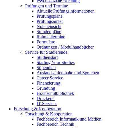
Psychosoziale Beratung
Prüfungen und Termine
Aktuelle Prüfungsinformationen
Prüfungspläne
Prüfungsämter
Noteneinsicht
Stundenpläne
Rahmentermine
Formulare
Ordnungen / Modulhandbücher
Service für Studierende
Studienstart
Starting Your Studies
Stipendien
Auslandsaufenthalte und Sprachen
Career Service
Finanzierung
Gründung
Hochschulbibliothek
Druckerei
IT-Services
Forschung & Kooperation
Forschung & Kooperation
Fachbereich Informatik und Medien
Fachbereich Technik