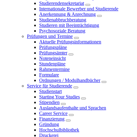
Studierendensekretariat
Internationale Bewerber und Studierende
Anerkennung & Anrechnung
Studienabbruchberatung
Studieren mit Beeinträchtigung
Psychosoziale Beratung
Prüfungen und Termine
Aktuelle Prüfungsinformationen
Prüfungspläne
Prüfungsämter
Noteneinsicht
Stundenpläne
Rahmentermine
Formulare
Ordnungen / Modulhandbücher
Service für Studierende
Studienstart
Starting Your Studies
Stipendien
Auslandsaufenthalte und Sprachen
Career Service
Finanzierung
Gründung
Hochschulbibliothek
Druckerei