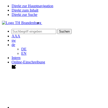
Direkt zur Hauptnavigation
Direkt zum Inhalt
Direkt zur Suche
Suchen
A
A
A
sw
de
DE
EN
Intern
Online-Einschreibung