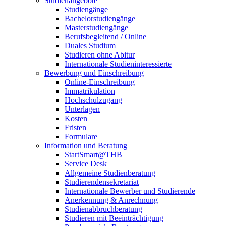
Studienangebote
Studiengänge
Bachelorstudiengänge
Masterstudiengänge
Berufsbegleitend / Online
Duales Studium
Studieren ohne Abitur
Internationale Studieninteressierte
Bewerbung und Einschreibung
Online-Einschreibung
Immatrikulation
Hochschulzugang
Unterlagen
Kosten
Fristen
Formulare
Information und Beratung
StartSmart@THB
Service Desk
Allgemeine Studienberatung
Studierendensekretariat
Internationale Bewerber und Studierende
Anerkennung & Anrechnung
Studienabbruchberatung
Studieren mit Beeinträchtigung