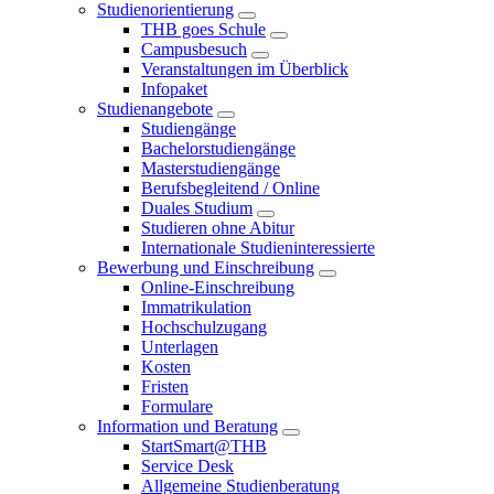
Studienorientierung
THB goes Schule
Campusbesuch
Veranstaltungen im Überblick
Infopaket
Studienangebote
Studiengänge
Bachelorstudiengänge
Masterstudiengänge
Berufsbegleitend / Online
Duales Studium
Studieren ohne Abitur
Internationale Studieninteressierte
Bewerbung und Einschreibung
Online-Einschreibung
Immatrikulation
Hochschulzugang
Unterlagen
Kosten
Fristen
Formulare
Information und Beratung
StartSmart@THB
Service Desk
Allgemeine Studienberatung