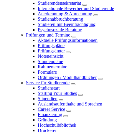
Studierendensekretariat
Internationale Bewerber und Studierende
Anerkennung & Anrechnung
Studienabbruchberatung
Studieren mit Beeinträchtigung
Psychosoziale Beratung
Prüfungen und Termine
Aktuelle Prüfungsinformationen
Prüfungspläne
Prüfungsämter
Noteneinsicht
Stundenpläne
Rahmentermine
Formulare
Ordnungen / Modulhandbücher
Service für Studierende
Studienstart
Starting Your Studies
Stipendien
Auslandsaufenthalte und Sprachen
Career Service
Finanzierung
Gründung
Hochschulbibliothek
Druckerei