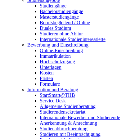
Studienangebote
Studiengänge
Bachelorstudiengänge
Masterstudiengänge
Berufsbegleitend / Online
Duales Studium
Studieren ohne Abitur
Internationale Studieninteressierte
Bewerbung und Einschreibung
Online-Einschreibung
Immatrikulation
Hochschulzugang
Unterlagen
Kosten
Fristen
Formulare
Information und Beratung
StartSmart@THB
Service Desk
Allgemeine Studienberatung
Studierendensekretariat
Internationale Bewerber und Studierende
Anerkennung & Anrechnung
Studienabbruchberatung
Studieren mit Beeinträchtigung