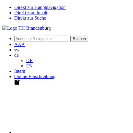
Direkt zur Hauptnavigation
Direkt zum Inhalt
Direkt zur Suche
Suchen
A
A
A
sw
de
DE
EN
Intern
Online-Einschreibung