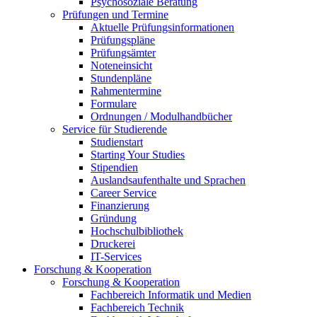
Psychosoziale Beratung
Prüfungen und Termine
Aktuelle Prüfungsinformationen
Prüfungspläne
Prüfungsämter
Noteneinsicht
Stundenpläne
Rahmentermine
Formulare
Ordnungen / Modulhandbücher
Service für Studierende
Studienstart
Starting Your Studies
Stipendien
Auslandsaufenthalte und Sprachen
Career Service
Finanzierung
Gründung
Hochschulbibliothek
Druckerei
IT-Services
Forschung & Kooperation
Forschung & Kooperation
Fachbereich Informatik und Medien
Fachbereich Technik