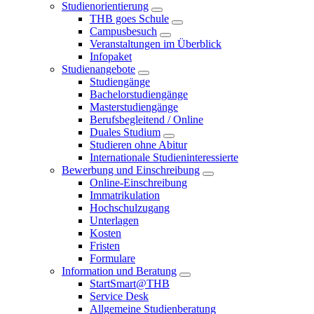
Studienorientierung
THB goes Schule
Campusbesuch
Veranstaltungen im Überblick
Infopaket
Studienangebote
Studiengänge
Bachelorstudiengänge
Masterstudiengänge
Berufsbegleitend / Online
Duales Studium
Studieren ohne Abitur
Internationale Studieninteressierte
Bewerbung und Einschreibung
Online-Einschreibung
Immatrikulation
Hochschulzugang
Unterlagen
Kosten
Fristen
Formulare
Information und Beratung
StartSmart@THB
Service Desk
Allgemeine Studienberatung