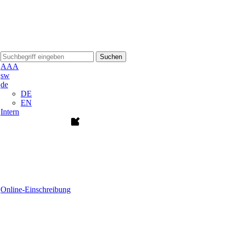
Suchen
A
A
A
sw
de
DE
EN
Intern
Online-Einschreibung