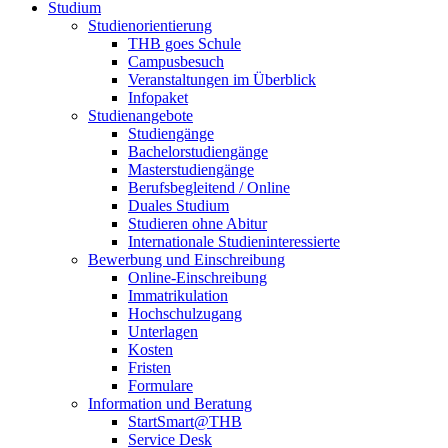
Studium
Studienorientierung
THB goes Schule
Campusbesuch
Veranstaltungen im Überblick
Infopaket
Studienangebote
Studiengänge
Bachelorstudiengänge
Masterstudiengänge
Berufsbegleitend / Online
Duales Studium
Studieren ohne Abitur
Internationale Studieninteressierte
Bewerbung und Einschreibung
Online-Einschreibung
Immatrikulation
Hochschulzugang
Unterlagen
Kosten
Fristen
Formulare
Information und Beratung
StartSmart@THB
Service Desk