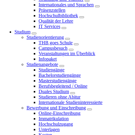
Internationales und Sprachen
Präsenzstellen
Hochschulbibliothek
Qualität der Lehre
IT Services
Studium
Studienorientierung
THB goes Schule
Campusbesuch
Veranstaltungen im Überblick
Infopaket
Studienangebote
Studiengänge
Bachelorstudiengänge
Masterstudiengänge
Berufsbegleitend / Online
Duales Studium
Studieren ohne Abitur
Internationale Studieninteressierte
Bewerbung und Einschreibung
Online-Einschreibung
Immatrikulation
Hochschulzugang
Unterlagen
Kosten