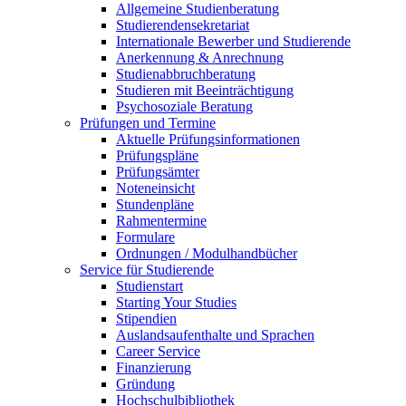
Allgemeine Studienberatung
Studierendensekretariat
Internationale Bewerber und Studierende
Anerkennung & Anrechnung
Studienabbruchberatung
Studieren mit Beeinträchtigung
Psychosoziale Beratung
Prüfungen und Termine
Aktuelle Prüfungsinformationen
Prüfungspläne
Prüfungsämter
Noteneinsicht
Stundenpläne
Rahmentermine
Formulare
Ordnungen / Modulhandbücher
Service für Studierende
Studienstart
Starting Your Studies
Stipendien
Auslandsaufenthalte und Sprachen
Career Service
Finanzierung
Gründung
Hochschulbibliothek