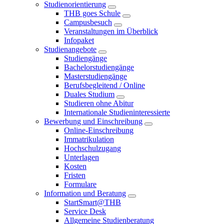
Studienorientierung
THB goes Schule
Campusbesuch
Veranstaltungen im Überblick
Infopaket
Studienangebote
Studiengänge
Bachelorstudiengänge
Masterstudiengänge
Berufsbegleitend / Online
Duales Studium
Studieren ohne Abitur
Internationale Studieninteressierte
Bewerbung und Einschreibung
Online-Einschreibung
Immatrikulation
Hochschulzugang
Unterlagen
Kosten
Fristen
Formulare
Information und Beratung
StartSmart@THB
Service Desk
Allgemeine Studienberatung