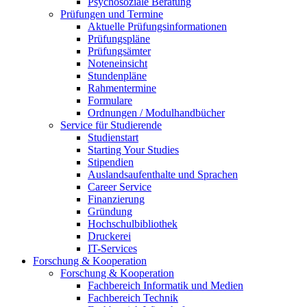
Psychosoziale Beratung
Prüfungen und Termine
Aktuelle Prüfungsinformationen
Prüfungspläne
Prüfungsämter
Noteneinsicht
Stundenpläne
Rahmentermine
Formulare
Ordnungen / Modulhandbücher
Service für Studierende
Studienstart
Starting Your Studies
Stipendien
Auslandsaufenthalte und Sprachen
Career Service
Finanzierung
Gründung
Hochschulbibliothek
Druckerei
IT-Services
Forschung & Kooperation
Forschung & Kooperation
Fachbereich Informatik und Medien
Fachbereich Technik