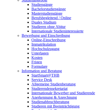
Studienangebote
Studiengänge
Bachelorstudiengänge
Masterstudiengänge
Berufsbegleitend / Online
Duales Studium
Studieren ohne Abitur
Internationale Studieninteressierte
Bewerbung und Einschreibung
Online-Einschreibung
Immatrikulation
Hochschulzugang
Unterlagen
Kosten
Fristen
Formulare
Information und Beratung
StartSmart@THB
Service Desk
Allgemeine Studienberatung
Studierendensekretariat
Internationale Bewerber und Studierende
Anerkennung & Anrechnung
Studienabbruchberatung
Studieren mit Beeinträchtigung