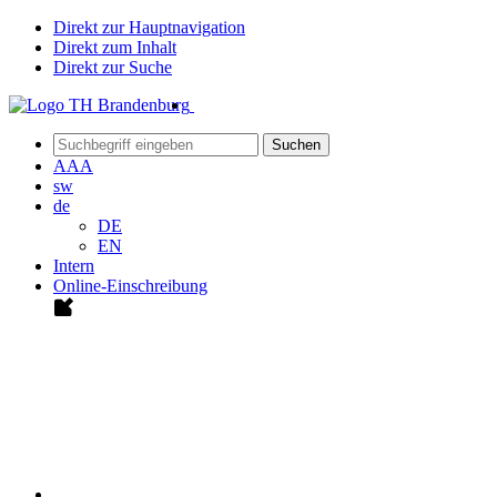
Direkt zur Hauptnavigation
Direkt zum Inhalt
Direkt zur Suche
Suchen
A
A
A
sw
de
DE
EN
Intern
Online-Einschreibung