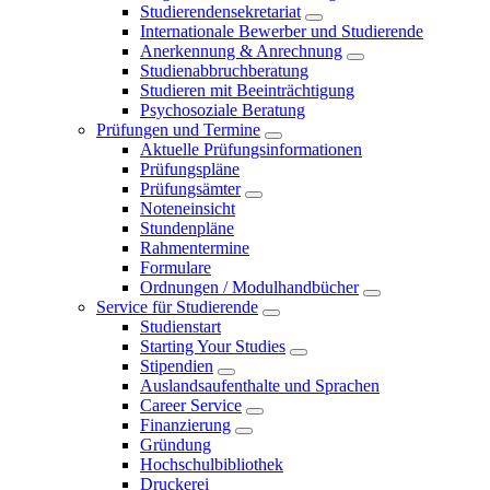
Studierendensekretariat
Internationale Bewerber und Studierende
Anerkennung & Anrechnung
Studienabbruchberatung
Studieren mit Beeinträchtigung
Psychosoziale Beratung
Prüfungen und Termine
Aktuelle Prüfungsinformationen
Prüfungspläne
Prüfungsämter
Noteneinsicht
Stundenpläne
Rahmentermine
Formulare
Ordnungen / Modulhandbücher
Service für Studierende
Studienstart
Starting Your Studies
Stipendien
Auslandsaufenthalte und Sprachen
Career Service
Finanzierung
Gründung
Hochschulbibliothek
Druckerei