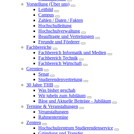
Vorstellung (Über uns)
Leitbild
Campus
Zahlen / Daten / Fakten
Hochschulleitung
Hochschulverwaltung
Beauftragte und Vertretungen
Freunde und Förderer
Fachbereiche
Fachbereich Informatik und Medien
Fachbereich Technik
Fachbereich Wirtschaft
Gremien
Senat
Studierendenvertretung
30 Jahre THB
Was bisher geschah
Wir jubeln zum Jubiläum
Blog und Aktuelle Beiträge - Jubiläum
Termine & Veranstaltungen
Veranstaltungen
Rahmentermine
Zentren
Hochschulzentrum Studierendenservice
Gründung und Transfer