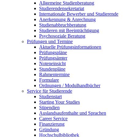
Allgemeine Studienberatung
Studierendensekretariat
Internationale Bewerber und Studierende
Anerkennung & Anrechnung
Studienabbruchberatung
Studieren mit Beeinträchtigung
Psychosoziale Beratung
Prüfungen und Termine
Aktuelle Prüfungsinformationen
Prüfungspläne
Prüfungsämter
Noteneinsicht
Stundenpläne
Rahmentermine
Formulare
Ordnungen / Modulhandbücher
Service für Studierende
Studienstart
Starting Your Studies
Stipendien
Auslandsaufenthalte und Sprachen
Career Service
Finanzierung
Gründung
Hochschulbibliothek