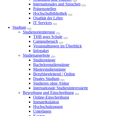
Internationales und Sprachen
Präsenzstellen
Hochschulbibliothek
Qualität der Lehre
IT Services
Studium
Studienorientierung
THB goes Schule
Campusbesuch
Veranstaltungen im Überblick
Infopaket
Studienangebote
Studiengänge
Bachelorstudiengänge
Masterstudiengänge
Berufsbegleitend / Online
Duales Studium
Studieren ohne Abitur
Internationale Studieninteressierte
Bewerbung und Einschreibung
Online-Einschreibung
Immatrikulation
Hochschulzugang
Unterlagen
Kosten