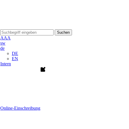
Suchen
A
A
A
sw
de
DE
EN
Intern
Online-Einschreibung