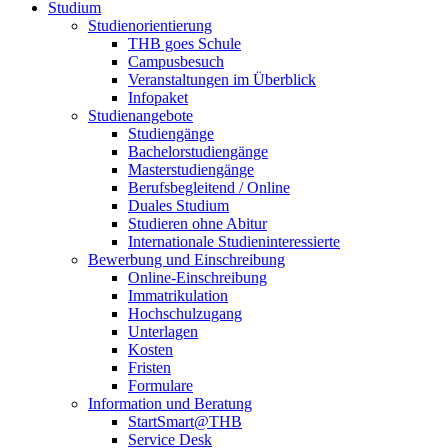
Studium
Studienorientierung
THB goes Schule
Campusbesuch
Veranstaltungen im Überblick
Infopaket
Studienangebote
Studiengänge
Bachelorstudiengänge
Masterstudiengänge
Berufsbegleitend / Online
Duales Studium
Studieren ohne Abitur
Internationale Studieninteressierte
Bewerbung und Einschreibung
Online-Einschreibung
Immatrikulation
Hochschulzugang
Unterlagen
Kosten
Fristen
Formulare
Information und Beratung
StartSmart@THB
Service Desk