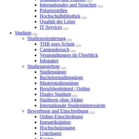
Internationales und Sprachen
Präsenzstellen
Hochschulbibliothek
Qualität der Lehre
IT Services
Studium
Studienorientierung
THB goes Schule
Campusbesuch
Veranstaltungen im Überblick
Infopaket
Studienangebote
Studiengänge
Bachelorstudiengänge
Masterstudiengänge
Berufsbegleitend / Online
Duales Studium
Studieren ohne Abitur
Internationale Studieninteressierte
Bewerbung und Einschreibung
Online-Einschreibung
Immatrikulation
Hochschulzugang
Unterlagen
Kosten