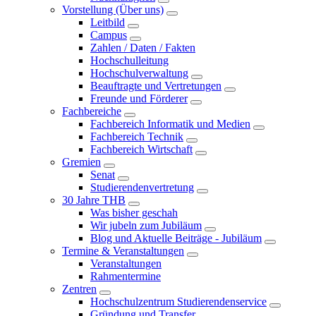
Vorstellung (Über uns)
Leitbild
Campus
Zahlen / Daten / Fakten
Hochschulleitung
Hochschulverwaltung
Beauftragte und Vertretungen
Freunde und Förderer
Fachbereiche
Fachbereich Informatik und Medien
Fachbereich Technik
Fachbereich Wirtschaft
Gremien
Senat
Studierendenvertretung
30 Jahre THB
Was bisher geschah
Wir jubeln zum Jubiläum
Blog und Aktuelle Beiträge - Jubiläum
Termine & Veranstaltungen
Veranstaltungen
Rahmentermine
Zentren
Hochschulzentrum Studierendenservice
Gründung und Transfer