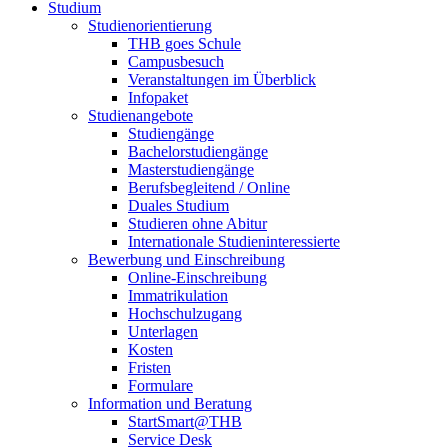
Studium
Studienorientierung
THB goes Schule
Campusbesuch
Veranstaltungen im Überblick
Infopaket
Studienangebote
Studiengänge
Bachelorstudiengänge
Masterstudiengänge
Berufsbegleitend / Online
Duales Studium
Studieren ohne Abitur
Internationale Studieninteressierte
Bewerbung und Einschreibung
Online-Einschreibung
Immatrikulation
Hochschulzugang
Unterlagen
Kosten
Fristen
Formulare
Information und Beratung
StartSmart@THB
Service Desk