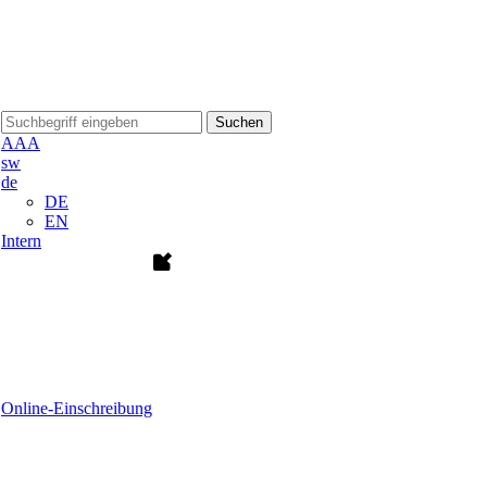
Suchen
A
A
A
sw
de
DE
EN
Intern
Online-Einschreibung