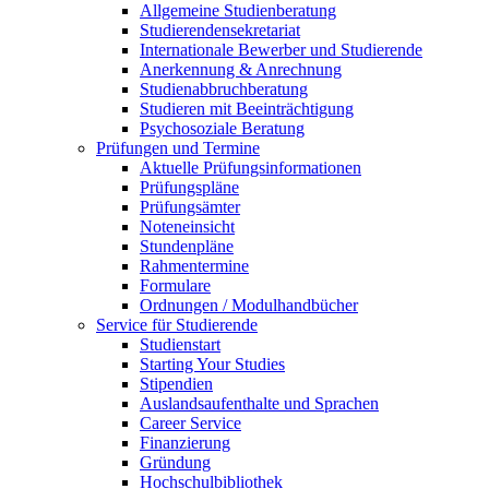
Allgemeine Studienberatung
Studierendensekretariat
Internationale Bewerber und Studierende
Anerkennung & Anrechnung
Studienabbruchberatung
Studieren mit Beeinträchtigung
Psychosoziale Beratung
Prüfungen und Termine
Aktuelle Prüfungsinformationen
Prüfungspläne
Prüfungsämter
Noteneinsicht
Stundenpläne
Rahmentermine
Formulare
Ordnungen / Modulhandbücher
Service für Studierende
Studienstart
Starting Your Studies
Stipendien
Auslandsaufenthalte und Sprachen
Career Service
Finanzierung
Gründung
Hochschulbibliothek