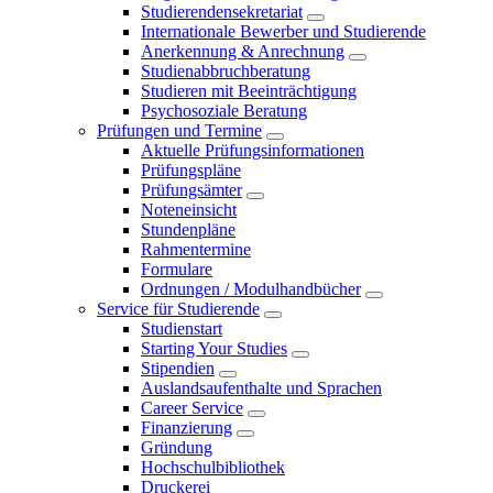
Studierendensekretariat
Internationale Bewerber und Studierende
Anerkennung & Anrechnung
Studienabbruchberatung
Studieren mit Beeinträchtigung
Psychosoziale Beratung
Prüfungen und Termine
Aktuelle Prüfungsinformationen
Prüfungspläne
Prüfungsämter
Noteneinsicht
Stundenpläne
Rahmentermine
Formulare
Ordnungen / Modulhandbücher
Service für Studierende
Studienstart
Starting Your Studies
Stipendien
Auslandsaufenthalte und Sprachen
Career Service
Finanzierung
Gründung
Hochschulbibliothek
Druckerei