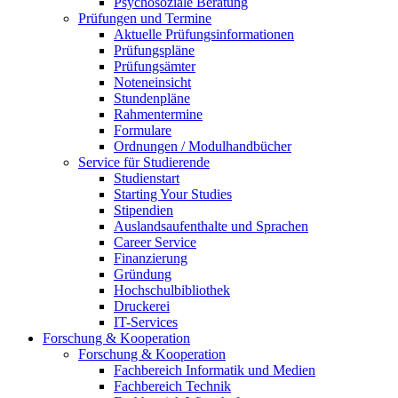
Psychosoziale Beratung
Prüfungen und Termine
Aktuelle Prüfungsinformationen
Prüfungspläne
Prüfungsämter
Noteneinsicht
Stundenpläne
Rahmentermine
Formulare
Ordnungen / Modulhandbücher
Service für Studierende
Studienstart
Starting Your Studies
Stipendien
Auslandsaufenthalte und Sprachen
Career Service
Finanzierung
Gründung
Hochschulbibliothek
Druckerei
IT-Services
Forschung & Kooperation
Forschung & Kooperation
Fachbereich Informatik und Medien
Fachbereich Technik