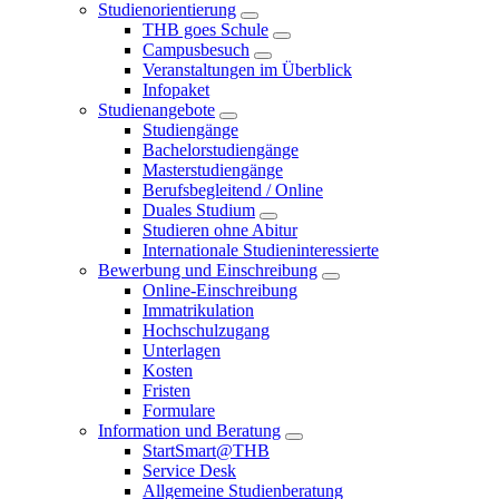
Studienorientierung
THB goes Schule
Campusbesuch
Veranstaltungen im Überblick
Infopaket
Studienangebote
Studiengänge
Bachelorstudiengänge
Masterstudiengänge
Berufsbegleitend / Online
Duales Studium
Studieren ohne Abitur
Internationale Studieninteressierte
Bewerbung und Einschreibung
Online-Einschreibung
Immatrikulation
Hochschulzugang
Unterlagen
Kosten
Fristen
Formulare
Information und Beratung
StartSmart@THB
Service Desk
Allgemeine Studienberatung