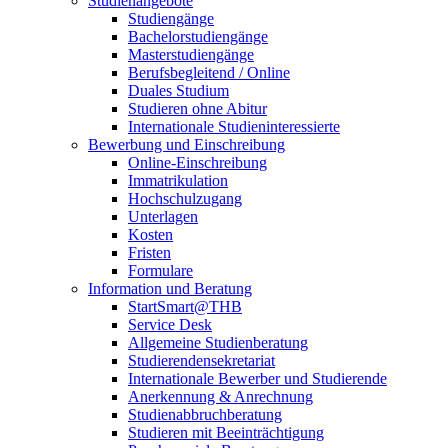
Studienangebote
Studiengänge
Bachelorstudiengänge
Masterstudiengänge
Berufsbegleitend / Online
Duales Studium
Studieren ohne Abitur
Internationale Studieninteressierte
Bewerbung und Einschreibung
Online-Einschreibung
Immatrikulation
Hochschulzugang
Unterlagen
Kosten
Fristen
Formulare
Information und Beratung
StartSmart@THB
Service Desk
Allgemeine Studienberatung
Studierendensekretariat
Internationale Bewerber und Studierende
Anerkennung & Anrechnung
Studienabbruchberatung
Studieren mit Beeinträchtigung