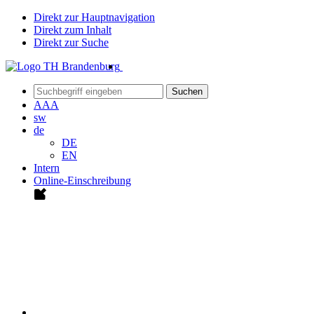
Direkt zur Hauptnavigation
Direkt zum Inhalt
Direkt zur Suche
Suchen
A
A
A
sw
de
DE
EN
Intern
Online-Einschreibung