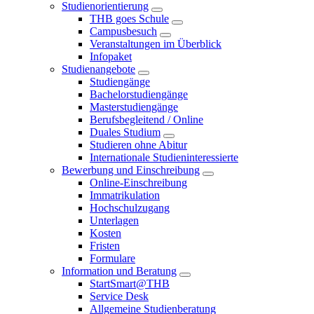
Studienorientierung
THB goes Schule
Campusbesuch
Veranstaltungen im Überblick
Infopaket
Studienangebote
Studiengänge
Bachelorstudiengänge
Masterstudiengänge
Berufsbegleitend / Online
Duales Studium
Studieren ohne Abitur
Internationale Studieninteressierte
Bewerbung und Einschreibung
Online-Einschreibung
Immatrikulation
Hochschulzugang
Unterlagen
Kosten
Fristen
Formulare
Information und Beratung
StartSmart@THB
Service Desk
Allgemeine Studienberatung