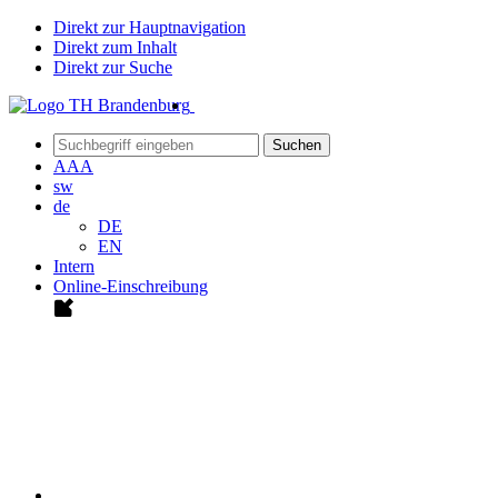
Direkt zur Hauptnavigation
Direkt zum Inhalt
Direkt zur Suche
Suchen
A
A
A
sw
de
DE
EN
Intern
Online-Einschreibung