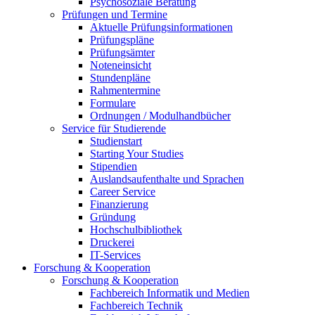
Psychosoziale Beratung
Prüfungen und Termine
Aktuelle Prüfungsinformationen
Prüfungspläne
Prüfungsämter
Noteneinsicht
Stundenpläne
Rahmentermine
Formulare
Ordnungen / Modulhandbücher
Service für Studierende
Studienstart
Starting Your Studies
Stipendien
Auslandsaufenthalte und Sprachen
Career Service
Finanzierung
Gründung
Hochschulbibliothek
Druckerei
IT-Services
Forschung & Kooperation
Forschung & Kooperation
Fachbereich Informatik und Medien
Fachbereich Technik