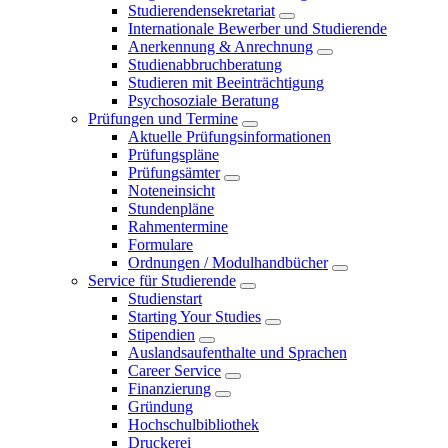
Studierendensekretariat
Internationale Bewerber und Studierende
Anerkennung & Anrechnung
Studienabbruchberatung
Studieren mit Beeinträchtigung
Psychosoziale Beratung
Prüfungen und Termine
Aktuelle Prüfungsinformationen
Prüfungspläne
Prüfungsämter
Noteneinsicht
Stundenpläne
Rahmentermine
Formulare
Ordnungen / Modulhandbücher
Service für Studierende
Studienstart
Starting Your Studies
Stipendien
Auslandsaufenthalte und Sprachen
Career Service
Finanzierung
Gründung
Hochschulbibliothek
Druckerei