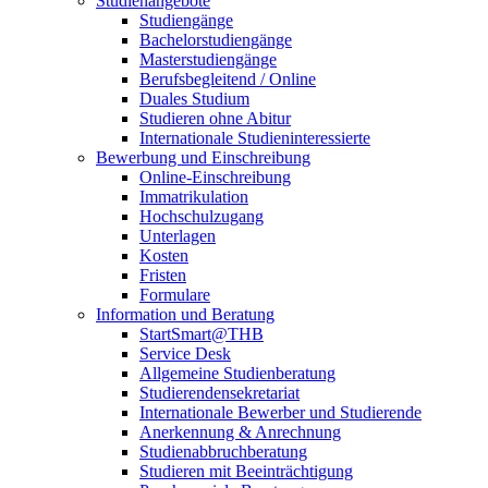
Studienangebote
Studiengänge
Bachelorstudiengänge
Masterstudiengänge
Berufsbegleitend / Online
Duales Studium
Studieren ohne Abitur
Internationale Studieninteressierte
Bewerbung und Einschreibung
Online-Einschreibung
Immatrikulation
Hochschulzugang
Unterlagen
Kosten
Fristen
Formulare
Information und Beratung
StartSmart@THB
Service Desk
Allgemeine Studienberatung
Studierendensekretariat
Internationale Bewerber und Studierende
Anerkennung & Anrechnung
Studienabbruchberatung
Studieren mit Beeinträchtigung