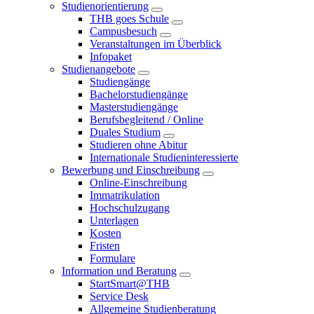
Studienorientierung
THB goes Schule
Campusbesuch
Veranstaltungen im Überblick
Infopaket
Studienangebote
Studiengänge
Bachelorstudiengänge
Masterstudiengänge
Berufsbegleitend / Online
Duales Studium
Studieren ohne Abitur
Internationale Studieninteressierte
Bewerbung und Einschreibung
Online-Einschreibung
Immatrikulation
Hochschulzugang
Unterlagen
Kosten
Fristen
Formulare
Information und Beratung
StartSmart@THB
Service Desk
Allgemeine Studienberatung