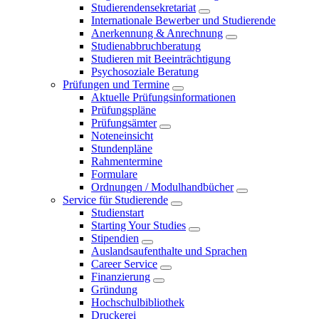
Studierendensekretariat
Internationale Bewerber und Studierende
Anerkennung & Anrechnung
Studienabbruchberatung
Studieren mit Beeinträchtigung
Psychosoziale Beratung
Prüfungen und Termine
Aktuelle Prüfungsinformationen
Prüfungspläne
Prüfungsämter
Noteneinsicht
Stundenpläne
Rahmentermine
Formulare
Ordnungen / Modulhandbücher
Service für Studierende
Studienstart
Starting Your Studies
Stipendien
Auslandsaufenthalte und Sprachen
Career Service
Finanzierung
Gründung
Hochschulbibliothek
Druckerei