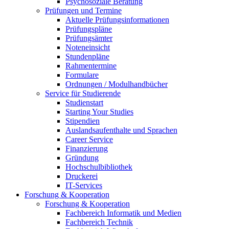
Psychosoziale Beratung
Prüfungen und Termine
Aktuelle Prüfungsinformationen
Prüfungspläne
Prüfungsämter
Noteneinsicht
Stundenpläne
Rahmentermine
Formulare
Ordnungen / Modulhandbücher
Service für Studierende
Studienstart
Starting Your Studies
Stipendien
Auslandsaufenthalte und Sprachen
Career Service
Finanzierung
Gründung
Hochschulbibliothek
Druckerei
IT-Services
Forschung & Kooperation
Forschung & Kooperation
Fachbereich Informatik und Medien
Fachbereich Technik