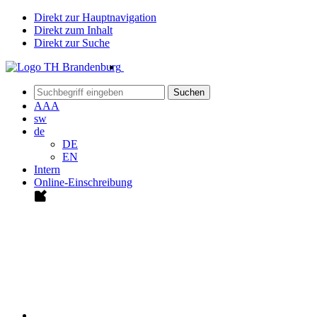
Direkt zur Hauptnavigation
Direkt zum Inhalt
Direkt zur Suche
Suchen
A
A
A
sw
de
DE
EN
Intern
Online-Einschreibung