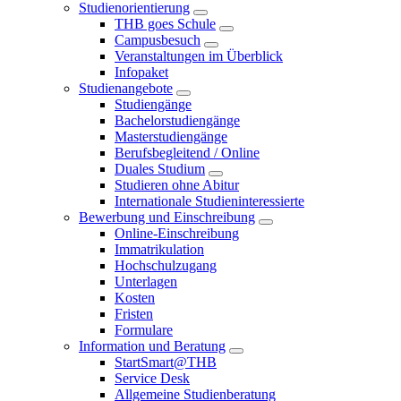
Studienorientierung
THB goes Schule
Campusbesuch
Veranstaltungen im Überblick
Infopaket
Studienangebote
Studiengänge
Bachelorstudiengänge
Masterstudiengänge
Berufsbegleitend / Online
Duales Studium
Studieren ohne Abitur
Internationale Studieninteressierte
Bewerbung und Einschreibung
Online-Einschreibung
Immatrikulation
Hochschulzugang
Unterlagen
Kosten
Fristen
Formulare
Information und Beratung
StartSmart@THB
Service Desk
Allgemeine Studienberatung