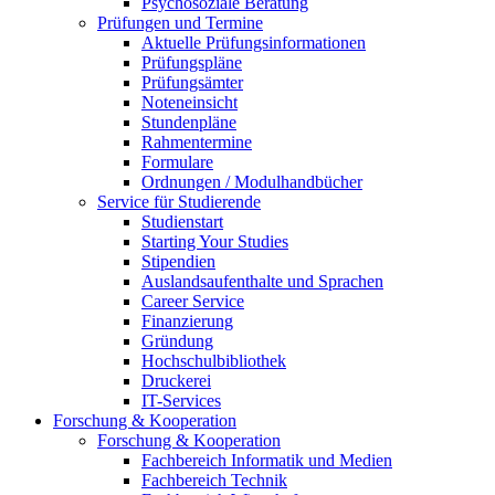
Psychosoziale Beratung
Prüfungen und Termine
Aktuelle Prüfungsinformationen
Prüfungspläne
Prüfungsämter
Noteneinsicht
Stundenpläne
Rahmentermine
Formulare
Ordnungen / Modulhandbücher
Service für Studierende
Studienstart
Starting Your Studies
Stipendien
Auslandsaufenthalte und Sprachen
Career Service
Finanzierung
Gründung
Hochschulbibliothek
Druckerei
IT-Services
Forschung & Kooperation
Forschung & Kooperation
Fachbereich Informatik und Medien
Fachbereich Technik