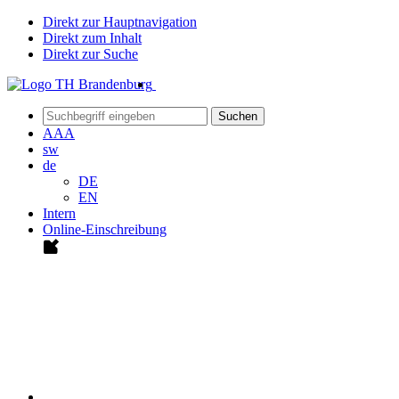
Direkt zur Hauptnavigation
Direkt zum Inhalt
Direkt zur Suche
Suchen
A
A
A
sw
de
DE
EN
Intern
Online-Einschreibung