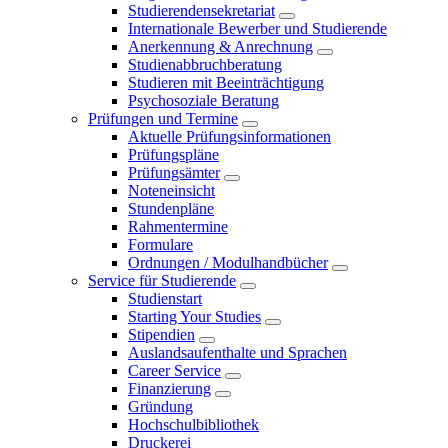
Studierendensekretariat
Internationale Bewerber und Studierende
Anerkennung & Anrechnung
Studienabbruchberatung
Studieren mit Beeinträchtigung
Psychosoziale Beratung
Prüfungen und Termine
Aktuelle Prüfungsinformationen
Prüfungspläne
Prüfungsämter
Noteneinsicht
Stundenpläne
Rahmentermine
Formulare
Ordnungen / Modulhandbücher
Service für Studierende
Studienstart
Starting Your Studies
Stipendien
Auslandsaufenthalte und Sprachen
Career Service
Finanzierung
Gründung
Hochschulbibliothek
Druckerei