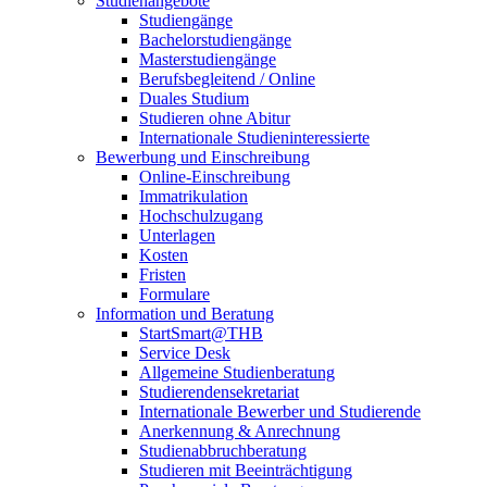
Studienangebote
Studiengänge
Bachelorstudiengänge
Masterstudiengänge
Berufsbegleitend / Online
Duales Studium
Studieren ohne Abitur
Internationale Studieninteressierte
Bewerbung und Einschreibung
Online-Einschreibung
Immatrikulation
Hochschulzugang
Unterlagen
Kosten
Fristen
Formulare
Information und Beratung
StartSmart@THB
Service Desk
Allgemeine Studienberatung
Studierendensekretariat
Internationale Bewerber und Studierende
Anerkennung & Anrechnung
Studienabbruchberatung
Studieren mit Beeinträchtigung