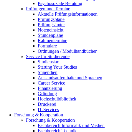
Psychosoziale Beratung
Prüfungen und Termine
Aktuelle Prüfungsinformationen
Prüfungspläne
Prüfungsämter
Noteneinsicht
Stundenpläne
Rahmentermine
Formulare
Ordnungen / Modulhandbücher
Service für Studierende
Studienstart
Starting Your Studies
Stipendien
Auslandsaufenthalte und Sprachen
Career Service
Finanzierung
Gründung
Hochschulbibliothek
Druckerei
IT-Services
Forschung & Kooperation
Forschung & Kooperation
Fachbereich Informatik und Medien
Fachbereich Technik