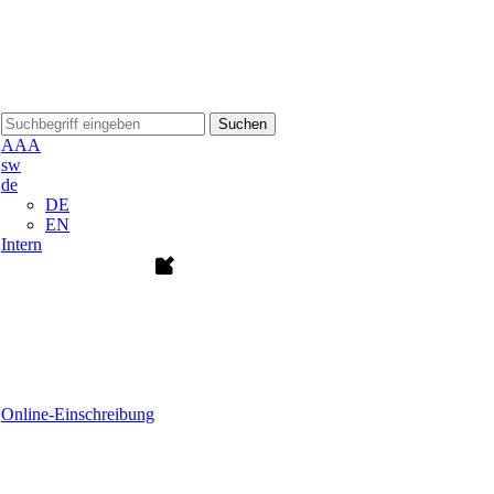
Suchen
A
A
A
sw
de
DE
EN
Intern
Online-Einschreibung