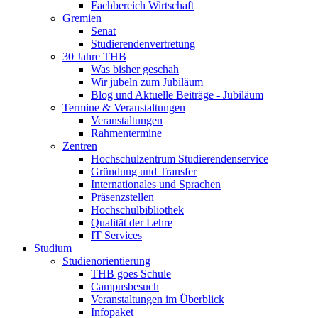
Fachbereich Wirtschaft
Gremien
Senat
Studierendenvertretung
30 Jahre THB
Was bisher geschah
Wir jubeln zum Jubiläum
Blog und Aktuelle Beiträge - Jubiläum
Termine & Veranstaltungen
Veranstaltungen
Rahmentermine
Zentren
Hochschulzentrum Studierendenservice
Gründung und Transfer
Internationales und Sprachen
Präsenzstellen
Hochschulbibliothek
Qualität der Lehre
IT Services
Studium
Studienorientierung
THB goes Schule
Campusbesuch
Veranstaltungen im Überblick
Infopaket