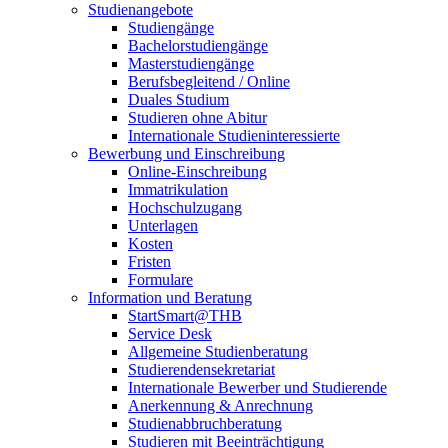
Studienangebote
Studiengänge
Bachelorstudiengänge
Masterstudiengänge
Berufsbegleitend / Online
Duales Studium
Studieren ohne Abitur
Internationale Studieninteressierte
Bewerbung und Einschreibung
Online-Einschreibung
Immatrikulation
Hochschulzugang
Unterlagen
Kosten
Fristen
Formulare
Information und Beratung
StartSmart@THB
Service Desk
Allgemeine Studienberatung
Studierendensekretariat
Internationale Bewerber und Studierende
Anerkennung & Anrechnung
Studienabbruchberatung
Studieren mit Beeinträchtigung