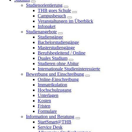
Studienorientierung
THB goes Schule
Campusbesuch
Veranstaltungen im Überblick
Infopaket
Studienangebote
Studiengänge
Bachelorstudiengänge
Masterstudiengänge
Berufsbegleitend / Online
Duales Studium
Studieren ohne Abitur
Internationale Studieninteressierte
Bewerbung und Einschreibung
Online-Einschreibung
Immatrikulation
Hochschulzugang
Unterlagen
Kosten
Fristen
Formulare
Information und Beratung
StartSmart@THB
Service Desk