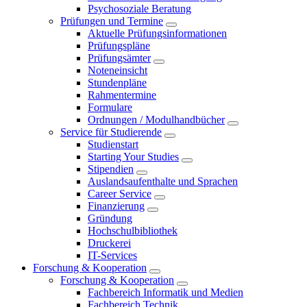
Psychosoziale Beratung
Prüfungen und Termine
Aktuelle Prüfungsinformationen
Prüfungspläne
Prüfungsämter
Noteneinsicht
Stundenpläne
Rahmentermine
Formulare
Ordnungen / Modulhandbücher
Service für Studierende
Studienstart
Starting Your Studies
Stipendien
Auslandsaufenthalte und Sprachen
Career Service
Finanzierung
Gründung
Hochschulbibliothek
Druckerei
IT-Services
Forschung & Kooperation
Forschung & Kooperation
Fachbereich Informatik und Medien
Fachbereich Technik