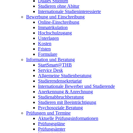
Duales Studium
Studieren ohne Abitur
Internationale Studieninteressierte
Bewerbung und Einschreibung
Online-Einschreibung
Immatrikulation
Hochschulzugang
Unterlagen
Kosten
Fristen
Formulare
Information und Beratung
StartSmart@THB
Service Desk
Allgemeine Studienberatung
Studierendensekretariat
Internationale Bewerber und Studierende
Anerkennung & Anrechnung
Studienabbruchberatung
Studieren mit Beeinträchtigung
Psychosoziale Beratung
Prüfungen und Termine
Aktuelle Prüfungsinformationen
Prüfungspläne
Prüfungsämter