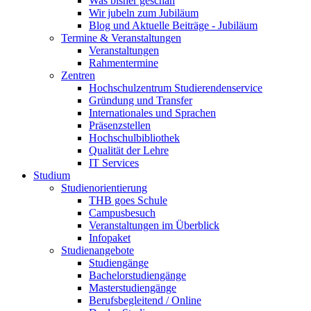
Was bisher geschah
Wir jubeln zum Jubiläum
Blog und Aktuelle Beiträge - Jubiläum
Termine & Veranstaltungen
Veranstaltungen
Rahmentermine
Zentren
Hochschulzentrum Studierendenservice
Gründung und Transfer
Internationales und Sprachen
Präsenzstellen
Hochschulbibliothek
Qualität der Lehre
IT Services
Studium
Studienorientierung
THB goes Schule
Campusbesuch
Veranstaltungen im Überblick
Infopaket
Studienangebote
Studiengänge
Bachelorstudiengänge
Masterstudiengänge
Berufsbegleitend / Online