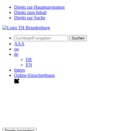
Direkt zur Hauptnavigation
Direkt zum Inhalt
Direkt zur Suche
Suchen
A
A
A
sw
de
DE
EN
Intern
Online-Einschreibung
Toggle navigation