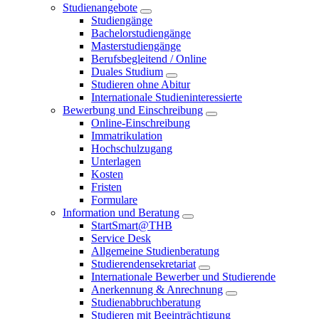
Studienangebote
Studiengänge
Bachelorstudiengänge
Masterstudiengänge
Berufsbegleitend / Online
Duales Studium
Studieren ohne Abitur
Internationale Studieninteressierte
Bewerbung und Einschreibung
Online-Einschreibung
Immatrikulation
Hochschulzugang
Unterlagen
Kosten
Fristen
Formulare
Information und Beratung
StartSmart@THB
Service Desk
Allgemeine Studienberatung
Studierendensekretariat
Internationale Bewerber und Studierende
Anerkennung & Anrechnung
Studienabbruchberatung
Studieren mit Beeinträchtigung